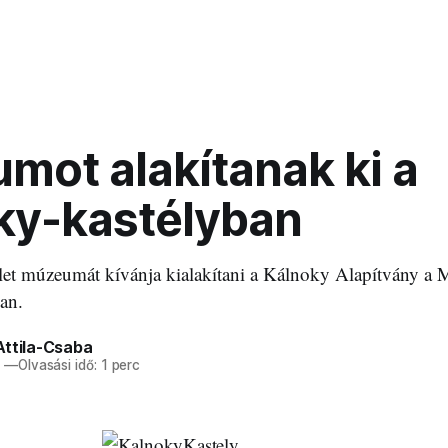
mot alakítanak ki a
ky-kastélyban
élet múzeumát kívánja kialakítani a Kálnoky Alapítvány a 
an.
Attila-Csaba
6
—
Olvasási idő: 1 perc