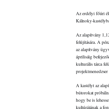
Az erdélyi főúri 
Kálnoky-kastélyb
Az alapítvány 1,12
felújítására. A pé
az alapítvány ügy
áprilisáig befeje
kulturális tárca fe
projektmenedzser i
A kastélyt az alap
bútorokat próbálna
hogy be is lehesse
kultúrájának a fo