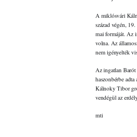
A miklósvári Káln
század végén, 19. s
mai formáját. Az i
volna. Az államosí
nem igényelték vis
Az ingatlan Barót
haszonbérbe adta 
Kálnoky Tibor gróf
vendégül az erdély
mti