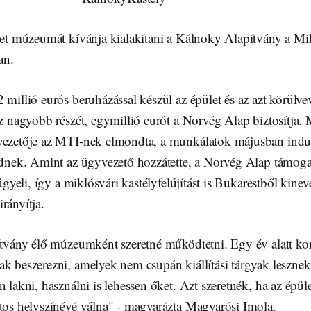
élet múzeumát kívánja kialakítani a Kálnoky Alapítvány a Mi
an.
 millió eurós beruházással készül az épület és az azt körülve
nz nagyobb részét, egymillió eurót a Norvég Alap biztosítja.
vezetője az MTI-nek elmondta, a munkálatok májusban indu
ződnek. Amint az ügyvezető hozzátette, a Norvég Alap támoga
lügyeli, így a miklósvári kastélyfelújítást is Bukarestből kinev
rányítja.
ítvány élő múzeumként szeretné működtetni. Egy év alatt kor
k beszerezni, amelyek nem csupán kiállítási tárgyak lesznek
n lakni, használni is lehessen őket. Azt szeretnék, ha az épü
ntos helyszínévé válna" - magyarázta Magyarósi Imola.