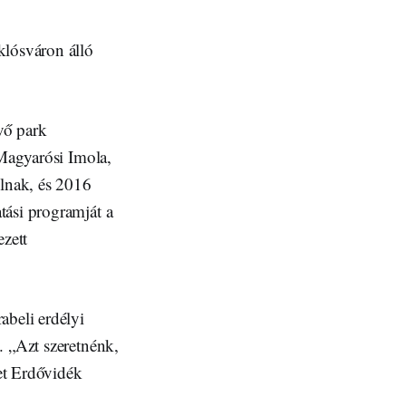
klósváron álló
vő park
 Magyarósi Imola,
lnak, és 2016
tási programját a
ezett
abeli erdélyi
. „Azt szeretnénk,
let Erdővidék