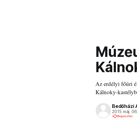
Múzeu
Kálno
Az erdélyi főúri 
Kálnoky-kastélyb
Bedőházi 
2015 máj. 0
Megosztás