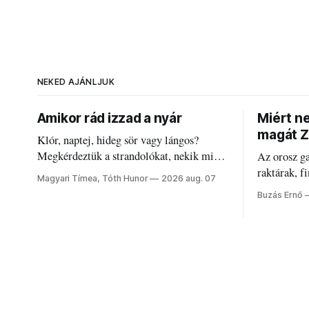
NEKED AJÁNLJUK
Amikor rád izzad a nyár
Miért n
magát Z
Klór, naptej, hideg sör vagy lángos?
Megkérdeztük a strandolókat, nekik mi
Az orosz g
jelenti a nyarat, és hogyan bírják a
raktárak, f
Magyari Tímea, Tóth Hunor
2026 aug. 07
kánikulát.
Akárcsak a
Buzás Ernő
elégedetlen