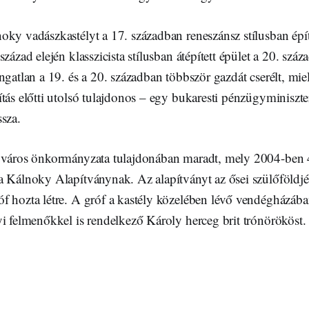
oky vadászkastélyt a 17. században reneszánsz stílusban épít
zázad elején klasszicista stílusban átépített épület a 20. száza
ngatlan a 19. és a 20. században többször gazdát cserélt, miel
tás előtti utolsó tulajdonos – egy bukaresti pénzügyminiszte
sza.
 város önkormányzata tulajdonában maradt, mely 2004-ben 
a Kálnoky Alapítványnak. Az alapítványt az ősei szülőföldjér
 hozta létre. A gróf a kastély közelében lévő vendégházában
i felmenőkkel is rendelkező Károly herceg brit trónörököst.