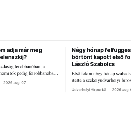
em adja már meg
Négy hónap felfügges
elenszkij?
börtönt kapott első f
László Szabolcs
azdaság lerobbanóban, a
inomítók pedig felrobbanóban.
Első fokon négy hónap szabads
z ukrán népharag, amikor
ítélte a székelyudvarhelyi bíró
2026 aug. 07
 vezetőivel.
Szabolcsot.
Udvarhelyi Hírportál
2026 aug.