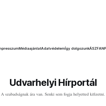
mpresszum
Médiaajánlat
Adatvédelem
Így dolgozunk
ÁSZF
AN
Udvarhelyi Hírportál
A szabadságnak ára van. Senki sem fogja helyetted kifizetni.