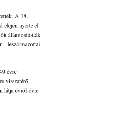
ették. A 18.
d elején nyerte el
őtt államosították
r – leszármazottai
49 évre
e visszatérő
 látja évről-évre