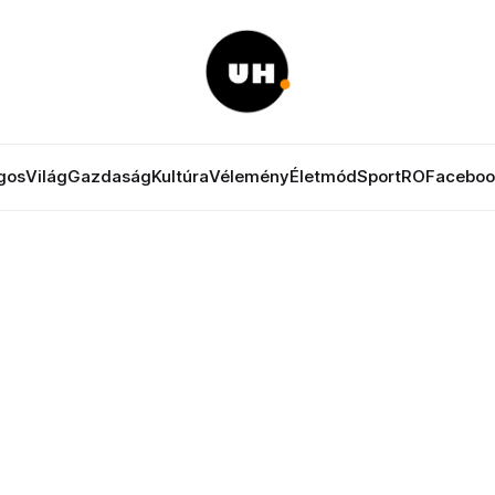
gos
Világ
Gazdaság
Kultúra
Vélemény
Életmód
Sport
RO
Faceboo