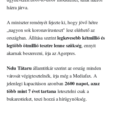
házra járva.
A miniszter reményét fejezte ki, hogy jövő hétre
„nagyon sok koronavírusteszt" lesz elérhető az
legkevesebb kétmillió és
országban. Állítása szerint
legtöbb ötmillió tesztre lenne szükség
, ennyit
akarnak beszerezni, írja az Agerpres.
Nelu Tătaru
államtitkár szerint az ország minden
városát végigtesztelnék, írja még a Mediafax. A
2600 napot, azaz
jelenlegi kapacitáson azonban
több mint 7 évet tartana
letesztelni csak a
bukarestieket, teszi hozzá a hírügynökség.