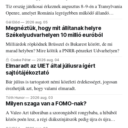
Tíz ország játékosai érkeznek augusztus 8–9-én a Transylvania
Openre, amelyet Románia legrégebben működő állandó
discgolfpályáján rendeznek meg.
Gál Előd
2026 aug. 05
Megnéztük, hogy mit állítanak helyre
Székelyudvarhelyen 10 millió euróból
Milliárdok röpködnek Brüsszel és Bukarest között, de mi
marad helyben? Mire költik a PNRR-pénzeket Udvarhelyen?
Cseke Péter
2026 aug. 04
Elmaradt az UIET által júliusra ígért
sajtótájékoztató
Bár július is tartogatott némi közéleti érdekességet, jogosan
érezhetjük azt, hogy valami elmaradt.
Tóth Hunor
2026 aug. 03
Milyen szaga van a FOMO-nak?
A Valeo Art táborában a szorongásból rongybaba, a hibából
közös poén lesz, a régi diákszínjátszók pedig újra és újra
visszatalálnak egymáshoz.