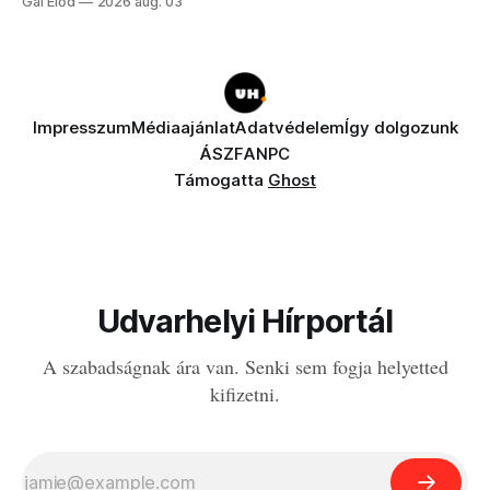
Gál Előd
2026 aug. 03
Impresszum
Médiaajánlat
Adatvédelem
Így dolgozunk
ÁSZF
ANPC
Támogatta
Ghost
Udvarhelyi Hírportál
A szabadságnak ára van. Senki sem fogja helyetted
kifizetni.