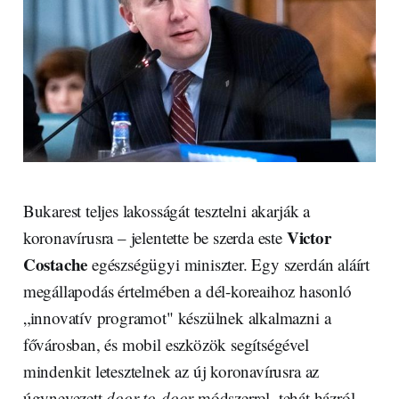
Bukarest teljes lakosságát tesztelni akarják a
Victor
koronavírusra – jelentette be szerda este
Costache
egészségügyi miniszter. Egy szerdán aláírt
megállapodás értelmében a dél-koreaihoz hasonló
„innovatív programot" készülnek alkalmazni a
fővárosban, és mobil eszközök segítségével
mindenkit letesztelnek az új koronavírusra az
úgynevezett
door-to-door
módszerrel, tehát házról