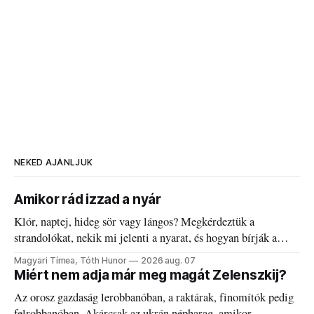
NEKED AJÁNLJUK
Amikor rád izzad a nyár
Klór, naptej, hideg sör vagy lángos? Megkérdeztük a
strandolókat, nekik mi jelenti a nyarat, és hogyan bírják a
kánikulát.
Magyari Tímea, Tóth Hunor
2026 aug. 07
Miért nem adja már meg magát Zelenszkij?
Az orosz gazdaság lerobbanóban, a raktárak, finomítók pedig
felrobbanóban. Akárcsak az ukrán népharag, amikor