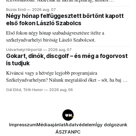
elégedetlen vezetőivel.
Buzás Ernő
2026 aug. 07
Négy hónap felfüggesztett börtönt kapott
első fokon László Szabolcs
Első fokon négy hónap szabadságvesztésre ítélte a
székelyudvarhelyi bíróság László Szabolcsot.
Udvarhelyi Hírportál
2026 aug. 07
Gokart, dinók, discgolf – és még a fogorvost
is tudjuk
Kíváncsi vagy a hétvége legjobb programjaira
Székelyudvarhelyen? Nálunk megtalálod őket – sőt, ha baj van
a fogaddal, a fogorvosi ügyeletet is!
Gál Előd, Tóth Hunor
2026 aug. 06
Impresszum
Médiaajánlat
Adatvédelem
Így dolgozunk
ÁSZF
ANPC