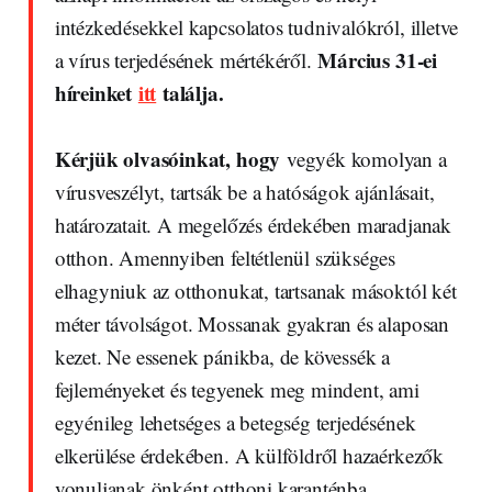
intézkedésekkel kapcsolatos tudnivalókról, illetve
Március 31-ei
a vírus terjedésének mértékéről.
híreinket
itt
találja.
Kérjük olvasóinkat, hogy
vegyék komolyan a
vírusveszélyt, tartsák be a hatóságok ajánlásait,
határozatait. A megelőzés érdekében maradjanak
otthon. Amennyiben feltétlenül szükséges
elhagyniuk az otthonukat, tartsanak másoktól két
méter távolságot. Mossanak gyakran és alaposan
kezet. Ne essenek pánikba, de kövessék a
fejleményeket és tegyenek meg mindent, ami
egyénileg lehetséges a betegség terjedésének
elkerülése érdekében. A külföldről hazaérkezők
vonuljanak önként otthoni karanténba.