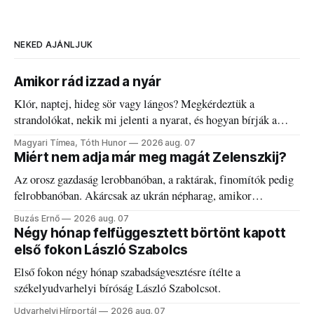
NEKED AJÁNLJUK
Amikor rád izzad a nyár
Klór, naptej, hideg sör vagy lángos? Megkérdeztük a
strandolókat, nekik mi jelenti a nyarat, és hogyan bírják a
kánikulát.
Magyari Tímea, Tóth Hunor
2026 aug. 07
Miért nem adja már meg magát Zelenszkij?
Az orosz gazdaság lerobbanóban, a raktárak, finomítók pedig
felrobbanóban. Akárcsak az ukrán népharag, amikor
elégedetlen vezetőivel.
Buzás Ernő
2026 aug. 07
Négy hónap felfüggesztett börtönt kapott
első fokon László Szabolcs
Első fokon négy hónap szabadságvesztésre ítélte a
székelyudvarhelyi bíróság László Szabolcsot.
Udvarhelyi Hírportál
2026 aug. 07