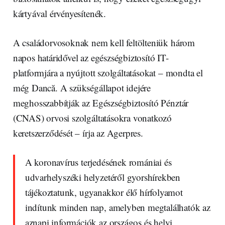
kártyával érvényesítenék.
A családorvosoknak nem kell feltölteniük három
napos határidővel az egészségbiztosító IT-
platformjára a nyújtott szolgáltatásokat – mondta el
még Dancă. A szükségállapot idejére
meghosszabbítják az Egészségbiztosító Pénztár
(CNAS) orvosi szolgáltatásokra vonatkozó
keretszerződését – írja az Agerpres.
A koronavírus terjedésének romániai és
udvarhelyszéki helyzetéről gyorshírekben
tájékoztatunk, ugyanakkor élő hírfolyamot
indítunk minden nap, amelyben megtalálhatók az
aznapi információk az országos és helyi