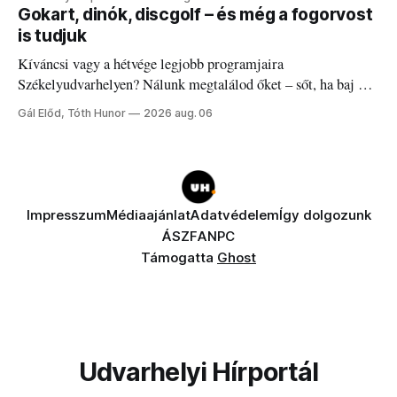
Gokart, dinók, discgolf – és még a fogorvost
is tudjuk
Kíváncsi vagy a hétvége legjobb programjaira
Székelyudvarhelyen? Nálunk megtalálod őket – sőt, ha baj van
a fogaddal, a fogorvosi ügyeletet is!
Gál Előd, Tóth Hunor
2026 aug. 06
Impresszum
Médiaajánlat
Adatvédelem
Így dolgozunk
ÁSZF
ANPC
Támogatta
Ghost
Udvarhelyi Hírportál