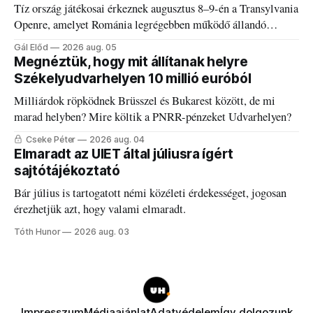
Tíz ország játékosai érkeznek augusztus 8–9-én a Transylvania
Openre, amelyet Románia legrégebben működő állandó
discgolfpályáján rendeznek meg.
Gál Előd
2026 aug. 05
Megnéztük, hogy mit állítanak helyre
Székelyudvarhelyen 10 millió euróból
Milliárdok röpködnek Brüsszel és Bukarest között, de mi
marad helyben? Mire költik a PNRR-pénzeket Udvarhelyen?
Cseke Péter
2026 aug. 04
Elmaradt az UIET által júliusra ígért
sajtótájékoztató
Bár július is tartogatott némi közéleti érdekességet, jogosan
érezhetjük azt, hogy valami elmaradt.
Tóth Hunor
2026 aug. 03
Impresszum
Médiaajánlat
Adatvédelem
Így dolgozunk