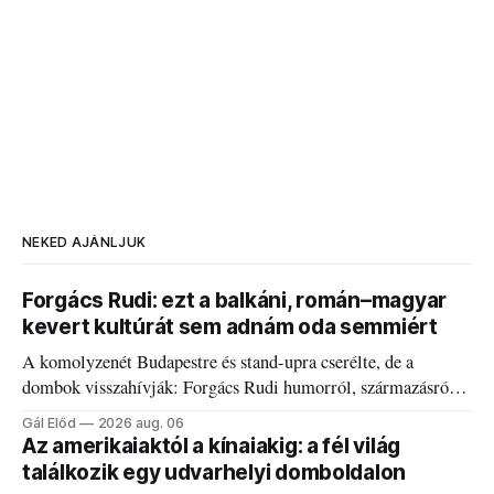
NEKED AJÁNLJUK
Forgács Rudi: ezt a balkáni, román–magyar
kevert kultúrát sem adnám oda semmiért
A komolyzenét Budapestre és stand-upra cserélte, de a
dombok visszahívják: Forgács Rudi humorról, származásról
és határokról.
Gál Előd
2026 aug. 06
Az amerikaiaktól a kínaiakig: a fél világ
találkozik egy udvarhelyi domboldalon