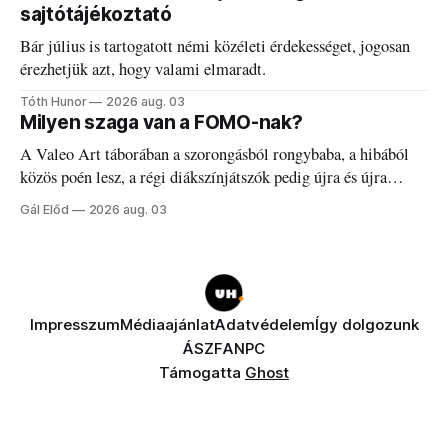
sajtótájékoztató
Bár július is tartogatott némi közéleti érdekességet, jogosan
érezhetjük azt, hogy valami elmaradt.
Tóth Hunor
2026 aug. 03
Milyen szaga van a FOMO-nak?
A Valeo Art táborában a szorongásból rongybaba, a hibából
közös poén lesz, a régi diákszínjátszók pedig újra és újra
visszatalálnak egymáshoz.
Gál Előd
2026 aug. 03
Impresszum
Médiaajánlat
Adatvédelem
Így dolgozunk
ÁSZF
ANPC
Támogatta
Ghost