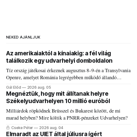
NEKED AJÁNLJUK
Az amerikaiaktól a kínaiakig: a fél világ
találkozik egy udvarhelyi domboldalon
Tíz ország játékosai érkeznek augusztus 8–9-én a Transylvania
Openre, amelyet Románia legrégebben működő állandó
discgolfpályáján rendeznek meg.
Gál Előd
2026 aug. 05
Megnéztük, hogy mit állítanak helyre
Székelyudvarhelyen 10 millió euróból
Milliárdok röpködnek Brüsszel és Bukarest között, de mi
marad helyben? Mire költik a PNRR-pénzeket Udvarhelyen?
Cseke Péter
2026 aug. 04
Elmaradt az UIET által júliusra ígért