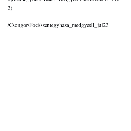
2)
/Csongor/Foci/szentegyhaza_medgyesII_jul23