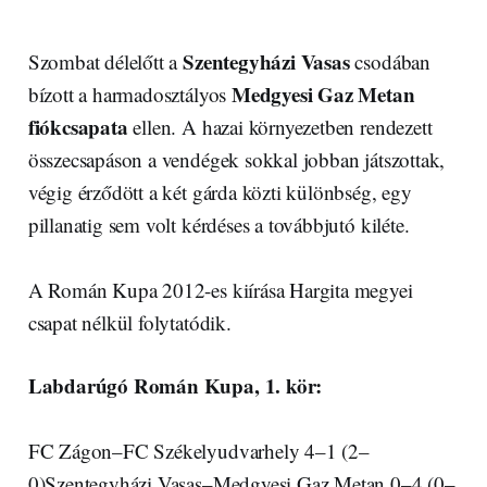
Szentegyházi Vasas
Szombat délelőtt a
csodában
Medgyesi Gaz Metan
bízott a harmadosztályos
fiókcsapata
ellen. A hazai környezetben rendezett
összecsapáson a vendégek sokkal jobban játszottak,
végig érződött a két gárda közti különbség, egy
pillanatig sem volt kérdéses a továbbjutó kiléte.
A Román Kupa 2012-es kiírása Hargita megyei
csapat nélkül folytatódik.
Labdarúgó Román Kupa, 1. kör:
FC Zágon–FC Székelyudvarhely 4–1 (2–
0)Szentegyházi Vasas–Medgyesi Gaz Metan 0–4 (0–