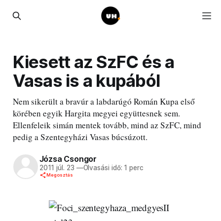
Kiesett az SzFC és a
Vasas is a kupából
Nem sikerült a bravúr a labdarúgó Román Kupa első
körében egyik Hargita megyei együttesnek sem.
Ellenfeleik simán mentek tovább, mind az SzFC, mind
pedig a Szentegyházi Vasas búcsúzott.
Józsa Csongor
2011 júl. 23
—
Olvasási idő: 1 perc
Megosztás