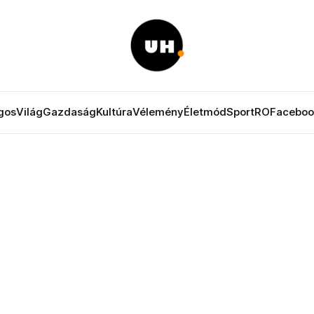
gos
Világ
Gazdaság
Kultúra
Vélemény
Életmód
Sport
RO
Faceboo