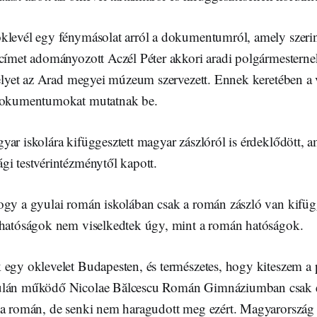
klevél egy fénymásolat arról a dokumentumról, amely szeri
 címet adományozott Aczél Péter akkori aradi polgármesterne
melyet az Arad megyei múzeum szervezett. Ennek keretében a 
 dokumentumokat mutatnak be.
ar iskolára kifüggesztett magyar zászlóról is érdeklődött, am
gi testvérintézménytől kapott.
ogy a gyulai román iskolában csak a román zászló van kifüg
 hatóságok nem viselkedtek úgy, mint a román hatóságok.
 egy oklevelet Budapesten, és természetes, hogy kiteszem a 
ulán működő Nicolae Bălcescu Román Gimnáziumban csak e
 a román, de senki nem haragudott meg ezért. Magyarorszá