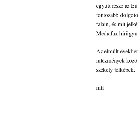
együtt része az Eu
fontosabb dolgoto
falain, és mit jel
Mediafax hírügynö
Az elmúlt években
intézmények közöt
székely jelképek.
mti