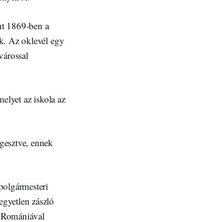
nt 1869-ben a
k. Az oklevél egy
várossal
elyet az iskola az
gesztve, ennek
polgármesteri
gyetlen zászló
g Romániával