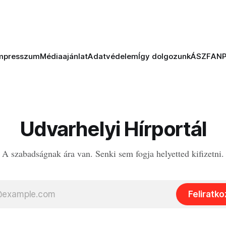
mpresszum
Médiaajánlat
Adatvédelem
Így dolgozunk
ÁSZF
AN
Udvarhelyi Hírportál
A szabadságnak ára van. Senki sem fogja helyetted kifizetni.
Feliratk