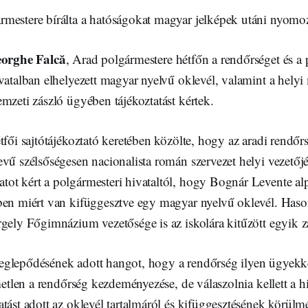
mestere bírálta a hatóságokat magyar jelképek utáni nyomoz
orghe Falcă
, Arad polgármestere hétfőn a rendőrséget és a p
vatalban elhelyezett magyar nyelvű oklevél, valamint a helyi
mzeti zászló ügyében tájékoztatást kértek.
tfői sajtótájékoztató keretében közölte, hogy az aradi rendőrs
vű szélsőségesen nacionalista román szervezet helyi vezetőjé
ot kért a polgármesteri hivataltól, hogy Bognár Levente al
ben miért van kifüggesztve egy magyar nyelvű oklevél. Hason
gely Főgimnázium vezetősége is az iskolára kitűzött egyik zá
glepődésének adott hangot, hogy a rendőrség ilyen ügyekke
metlen a rendőrség kezdeményezése, de válaszolnia kellett a hiv
tást adott az oklevél tartalmáról és kifüggesztésének körülm