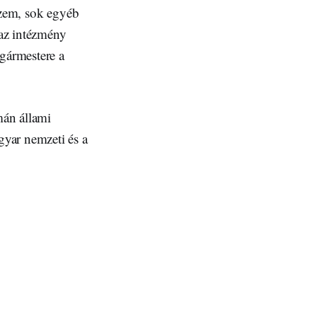
szem, sok egyéb
 az intézmény
lgármestere a
mán állami
yar nemzeti és a