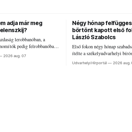
em adja már meg
Négy hónap felfügges
elenszkij?
börtönt kapott első f
László Szabolcs
azdaság lerobbanóban, a
inomítók pedig felrobbanóban.
Első fokon négy hónap szabads
z ukrán népharag, amikor
ítélte a székelyudvarhelyi bíró
2026 aug. 07
 vezetőivel.
Szabolcsot.
Udvarhelyi Hírportál
2026 aug.