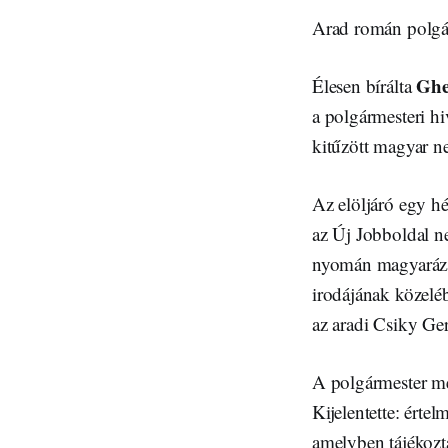
Arad román polgár
Ghe
Élesen bírálta
a polgármesteri hi
kitűzött magyar ne
Az elöljáró egy hé
az Új Jobboldal ne
nyomán magyarázat
irodájának közelé
az aradi Csiky Ger
A polgármester me
Kijelentette: értel
amelyben tájékozta