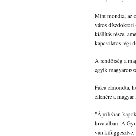
Mint mondta, az o
város díszdoktori
kiállítás része, a
kapcsolatos régi
A rendőrség a magy
egyik magyarorszá
Falca elmondta, h
ellenére a magyar
"Áprilisban kapok
hivatalban. A Gy
van kifüggesztve,