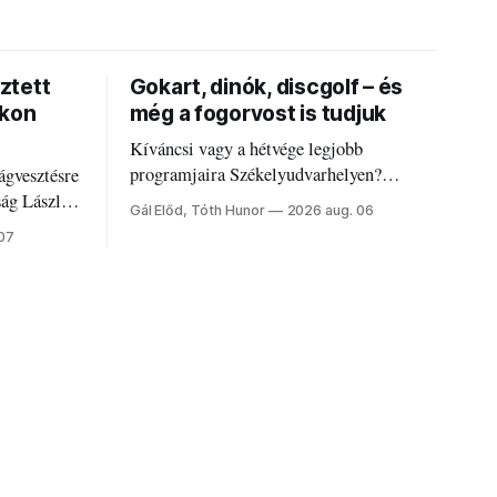
ztett
Gokart, dinók, discgolf – és
okon
még a fogorvost is tudjuk
Kíváncsi vagy a hétvége legjobb
programjaira Székelyudvarhelyen?
ágvesztésre
Nálunk megtalálod őket – sőt, ha baj van a
ság László
Gál Előd, Tóth Hunor
2026 aug. 06
fogaddal, a fogorvosi ügyeletet is!
 07