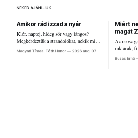
NEKED AJÁNLJUK
Amikor rád izzad a nyár
Miért n
magát Z
Klór, naptej, hideg sör vagy lángos?
Megkérdeztük a strandolókat, nekik mi
Az orosz g
jelenti a nyarat, és hogyan bírják a
raktárak, f
Magyari Tímea, Tóth Hunor
2026 aug. 07
kánikulát.
Akárcsak a
Buzás Ernő
elégedetlen