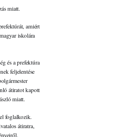
ás miatt.
refektúrát, amiért
 magyar iskolára
ég és a prefektúra
nek feljelentése
polgármester
ló átiratot kapott
szló miatt.
l foglalkozik.
atalos átiratra,
ényeiről.