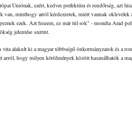
rópai Uniónak, ezért, kedves prefektúra és rendőrség, azt hi
k van, minthogy arról kérdezzetek, miért vannak oklevelek
képeznek ezek. Azt hiszem, ez már túl sok" - mondta Arad po
kség jelentése szerint.
 vita alakult ki a magyar többségű önkormányzatok és a ro
t arról, hogy milyen körülmények között használhatók a mag