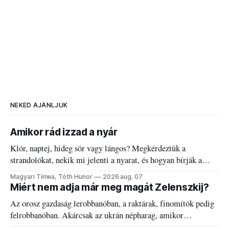
NEKED AJÁNLJUK
Amikor rád izzad a nyár
Klór, naptej, hideg sör vagy lángos? Megkérdeztük a
strandolókat, nekik mi jelenti a nyarat, és hogyan bírják a
kánikulát.
Magyari Tímea, Tóth Hunor
2026 aug. 07
Miért nem adja már meg magát Zelenszkij?
Az orosz gazdaság lerobbanóban, a raktárak, finomítók pedig
felrobbanóban. Akárcsak az ukrán népharag, amikor
elégedetlen vezetőivel.