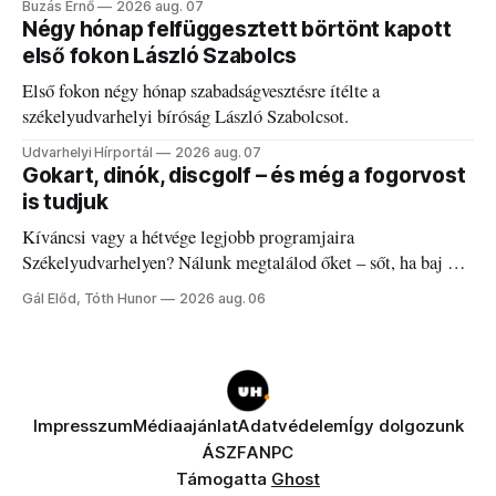
Buzás Ernő
2026 aug. 07
Négy hónap felfüggesztett börtönt kapott
első fokon László Szabolcs
Első fokon négy hónap szabadságvesztésre ítélte a
székelyudvarhelyi bíróság László Szabolcsot.
Udvarhelyi Hírportál
2026 aug. 07
Gokart, dinók, discgolf – és még a fogorvost
is tudjuk
Kíváncsi vagy a hétvége legjobb programjaira
Székelyudvarhelyen? Nálunk megtalálod őket – sőt, ha baj van
a fogaddal, a fogorvosi ügyeletet is!
Gál Előd, Tóth Hunor
2026 aug. 06
Impresszum
Médiaajánlat
Adatvédelem
Így dolgozunk
ÁSZF
ANPC
Támogatta
Ghost