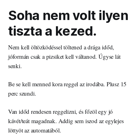
Soha nem volt ilyen
tiszta a kezed.
Nem kell öltözködéssel töltened a drága időd,
jóformán csak a pizsiket kell váltanod. Úgyse lát
senki.
Be se kell menned kora reggel az irodába. Plusz 15
perc szundi.
Van időd rendesen reggelizni, és főzöl egy jó
kávét/teát magadnak. Addig sem iszod az egylejes
löttyöt az automatából.