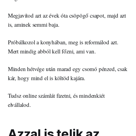
Megjavítod azt az évek óta csöpögő csapot, majd azt
is, aminek semmi baja.
Próbálkozol a konyhában, meg is reformálod azt.
Mert mindig abból kell főzni, ami van.
Minden hétvége után marad egy csomó pénzed, csak
kár, hogy mind el is költöd kajára.
Tudsz online számlát fizetni, és mindenkiét
elvállalod.
Azzal is telik az