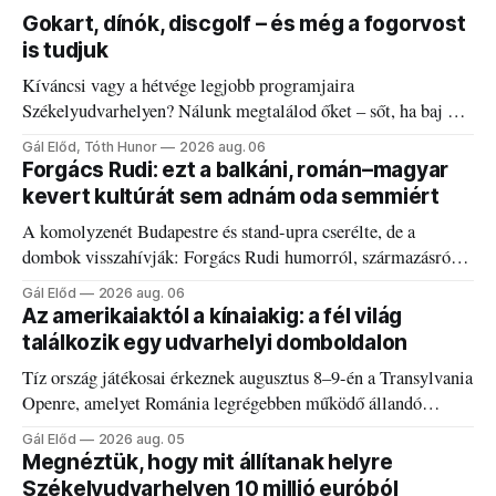
Gokart, dínók, discgolf – és még a fogorvost
is tudjuk
Kíváncsi vagy a hétvége legjobb programjaira
Székelyudvarhelyen? Nálunk megtalálod őket – sőt, ha baj van
a fogaddal, a fogorvosi ügyeletet is!
Gál Előd, Tóth Hunor
2026 aug. 06
Forgács Rudi: ezt a balkáni, román–magyar
kevert kultúrát sem adnám oda semmiért
A komolyzenét Budapestre és stand-upra cserélte, de a
dombok visszahívják: Forgács Rudi humorról, származásról
és határokról.
Gál Előd
2026 aug. 06
Az amerikaiaktól a kínaiakig: a fél világ
találkozik egy udvarhelyi domboldalon
Tíz ország játékosai érkeznek augusztus 8–9-én a Transylvania
Openre, amelyet Románia legrégebben működő állandó
discgolfpályáján rendeznek meg.
Gál Előd
2026 aug. 05
Megnéztük, hogy mit állítanak helyre
Székelyudvarhelyen 10 millió euróból