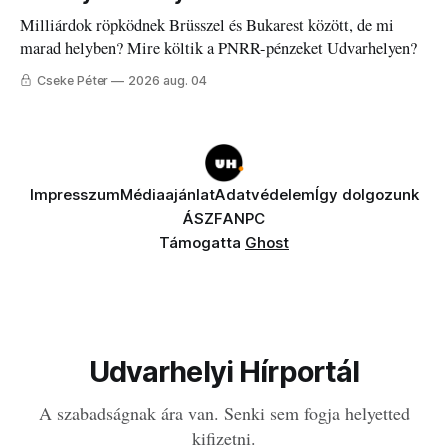
Milliárdok röpködnek Brüsszel és Bukarest között, de mi
marad helyben? Mire költik a PNRR-pénzeket Udvarhelyen?
Cseke Péter
2026 aug. 04
Impresszum
Médiaajánlat
Adatvédelem
Így dolgozunk
ÁSZF
ANPC
Támogatta
Ghost
Udvarhelyi Hírportál
A szabadságnak ára van. Senki sem fogja helyetted
kifizetni.