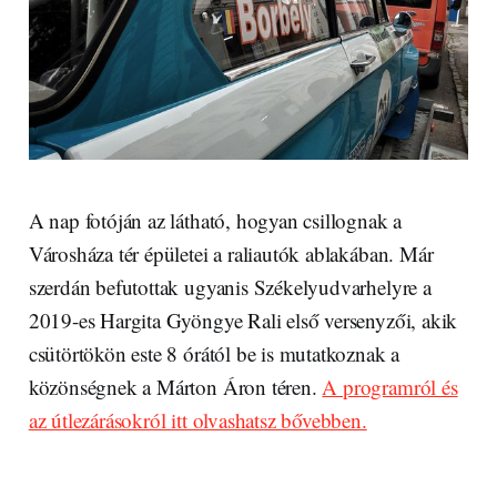
A nap fotóján az látható, hogyan csillognak a
Városháza tér épületei a raliautók ablakában. Már
szerdán befutottak ugyanis Székelyudvarhelyre a
2019-es Hargita Gyöngye Rali első versenyzői, akik
csütörtökön este 8 órától be is mutatkoznak a
közönségnek a Márton Áron téren.
A programról és
az útlezárásokról itt olvashatsz bővebben.