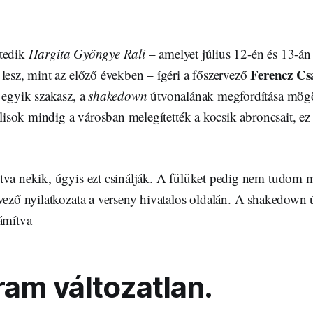
etedik
Hargita Gyöngye Rali
– amelyet július 12-én és 13-án
Ferencz Cs
lesz, mint az előző években – ígéri a főszervező
 egyik szakasz, a
shakedown
útvonalának megfordítása mögöt
ralisok mindig a városban melegítették a kocsik abroncsait, e
tva nekik, úgyis ezt csinálják. A fülüket pedig nem tudom
rvező nyilatkozata a verseny hivatalos oldalán. A shakedown
zámítva
ram változatlan.