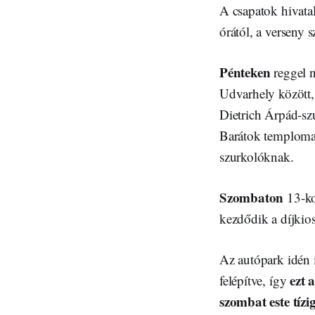
A csapatok hivata
órától, a verseny 
Pénteken
reggel n
Udvarhely között,
Dietrich Árpád-szu
Barátok temploma k
szurkolóknak.
Szombaton
13-kor
kezdődik a díjkios
Az autópark idén i
ezt 
felépítve, így
szombat este tízi