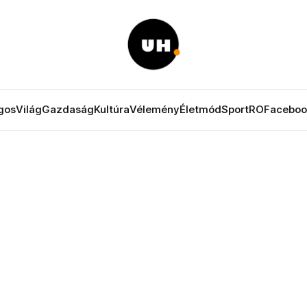
gos
Világ
Gazdaság
Kultúra
Vélemény
Életmód
Sport
RO
Faceboo