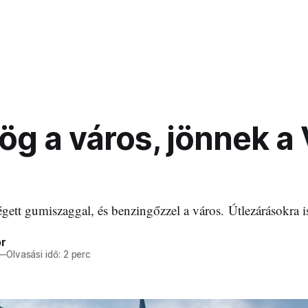
g a város, jönnek a
gett gumiszaggal, és benzingőzzel a város. Útlezárásokra is
r
—
Olvasási idő: 2 perc