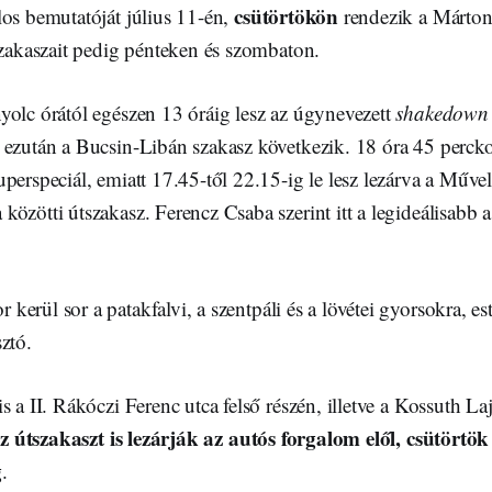
csütörtökön
los bemutatóját július 11-én,
rendezik a Márton
szakaszait pedig pénteken és szombaton.
yolc órától egészen 13 óráig lesz az úgynevezett
shakedown
 ezután a Bucsin-Libán szakasz következik. 18 óra 45 perck
perspeciál, emiatt 17.45-től 22.15-ig le lesz lezárva a Művel
özötti útszakasz. Ferencz Csaba szerint itt a legideálisabb 
 kerül sor a patakfalvi, a szentpáli és a lövétei gyorsokra, es
ztó.
s a II. Rákóczi Ferenc utca felső részén, illetve a Kossuth La
az útszakaszt is lezárják az autós forgalom elől, csütörtök
g
.