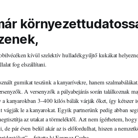
már környezettudatoss
zenek,
obilvécéken kívül szelektív hulladékgyűjtő kukákat helyezne
lalat fog elszállítani.
znált gumikat teszünk a kanyarívekre, hanem szalmabálákat
ersenyzők. A versenyzők a pályabejárás során találkoznak ma
y a kanyarokban 3–400 kilós bálák várják őket, így kétszer
 vágják le a kanyarokat. Egyik partnerünk pedig abban seg
egtisztítja az utakat a törmeléktől. Azt nem ígérhetem, hog
, de pár éven belül akár az is előfordulhat, hiszen a nemzetk
bridautókat” – fejtette ki Ferencz Csaba.