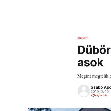
SPORT
Dübörö
asok
Megint megtelik é
Szabó Apo
2019 júl. 10
Megosztás