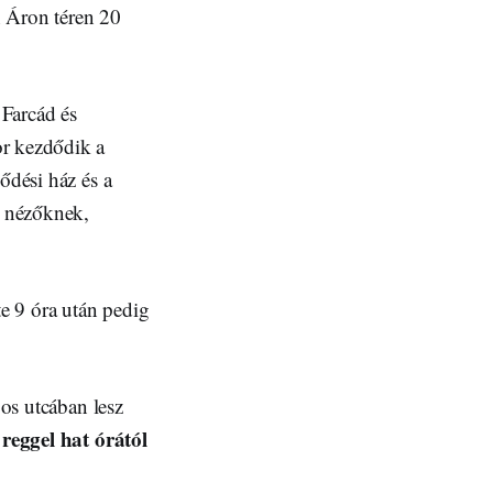
 Áron téren 20
Farcád és
or kezdődik a
ődési ház és a
a nézőknek,
te 9 óra után pedig
jos utcában lesz
 reggel hat órától