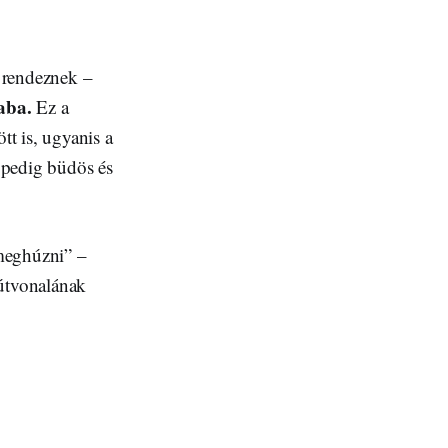
 rendeznek –
aba.
Ez a
t is, ugyanis a
z pedig büdös és
 meghúzni” –
 útvonalának