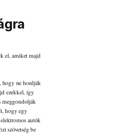
ágra
k el, amiket majd
, hogy ne hordják
jd ezekkel, így
 is meggondolják
ít, hogy egy
y elektromos autók
özi szövetség be