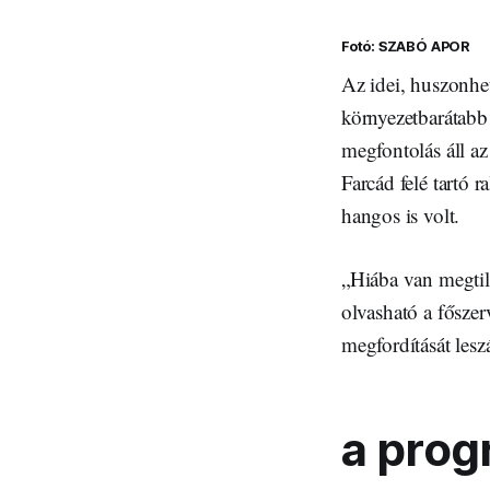
Fotó: SZABÓ APOR
Az idei, huszonh
környezetbarátabb 
megfontolás áll az
Farcád felé tartó 
hangos is volt.
„Hiába van megtil
olvasható a fősze
megfordítását les
a prog