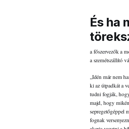
És ha 
töreks
a főszervezők a m
a szemétszállító vál
„Idén már nem has
ki az útpadkát a v
tudni fogják, hog
majd, hogy miként
sepregetőgéppel m
fognak versenyezni
akarja vezetni a hi