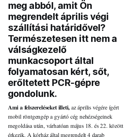
meg abból, amit Ön
megrendelt április végi
szállítási határidővel?
Természetesen itt nem a
válságkezelő
munkacsoport által
folyamatosan kért, sőt,
erőltetett PCR-gépre
gondolunk.
Ami a felszereléseket illeti,
az április végére ígért
mobil röntgengép a gyártó cég nehézségeinek
megoldása után, várhatóan május 18. és 22. között
érkezik. A kórház által megrendelt 4 darab