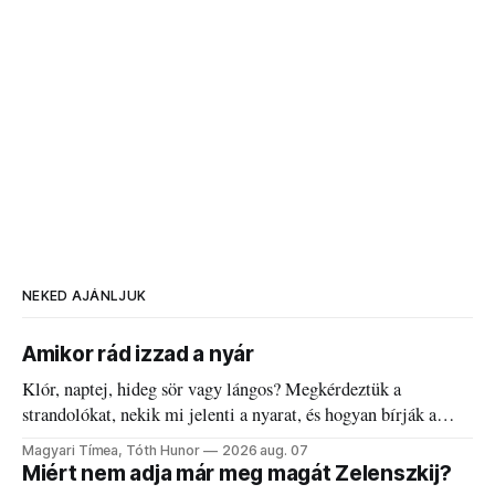
NEKED AJÁNLJUK
Amikor rád izzad a nyár
Klór, naptej, hideg sör vagy lángos? Megkérdeztük a
strandolókat, nekik mi jelenti a nyarat, és hogyan bírják a
kánikulát.
Magyari Tímea, Tóth Hunor
2026 aug. 07
Miért nem adja már meg magát Zelenszkij?