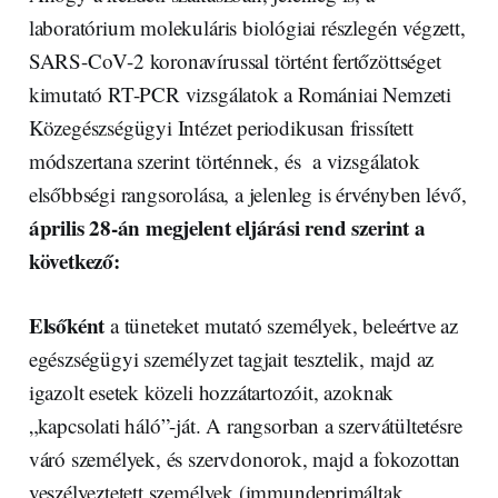
laboratórium molekuláris biológiai részlegén végzett,
SARS-CoV-2 koronavírussal történt fertőzöttséget
kimutató RT-PCR vizsgálatok a Romániai Nemzeti
Közegészségügyi Intézet periodikusan frissített
módszertana szerint történnek, és a vizsgálatok
elsőbbségi rangsorolása, a jelenleg is érvényben lévő,
április 28-án megjelent eljárási rend szerint a
következő:
Elsőként
a tüneteket mutató személyek, beleértve az
egészségügyi személyzet tagjait tesztelik, majd az
igazolt esetek közeli hozzátartozóit, azoknak
„kapcsolati háló”-ját. A rangsorban a szervátültetésre
váró személyek, és szervdonorok, majd a fokozottan
veszélyeztetett személyek (immundeprimáltak,