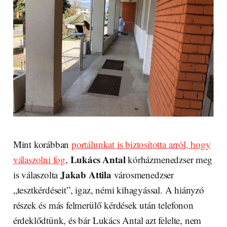
Mint korábban
portálunkat is biztosította arról, hogy
Lukács Antal
válaszolni fog
,
kórházmenedzser meg
Jakab Attila
is válaszolta
városmenedzser
„tesztkérdéseit”, igaz, némi kihagyással. A hiányzó
részek és más felmerülő kérdések után telefonon
érdeklődtünk, és bár Lukács Antal azt felelte, nem