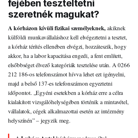
fejében teszteltetni
szeretnék magukat?
A kórházon kívüli fizikai személyeknek,
akiknek
külföldi munkavállaláshoz kell elvégeztetni a tesztet,
a kórház térítés ellenében elvégzi, hozzáteszik, hogy
akkor, ha a labor kapacitása engedi, a fent említett,
elsőbbséget élvező kategóriák tesztelése után. A 0266
212 186-os telefonszámot hívva lehet ezt igényelni,
majd a belső 137-es telefonszámon egyeztetni
időpontot. „Egyéni esetekben a kórház erre a célra
kialakított vizsgálóhelységében történik a mintavétel,
vállalatok, cégek alkalmazottai esetén az intézmény
helyszínén” – jegyzik meg.