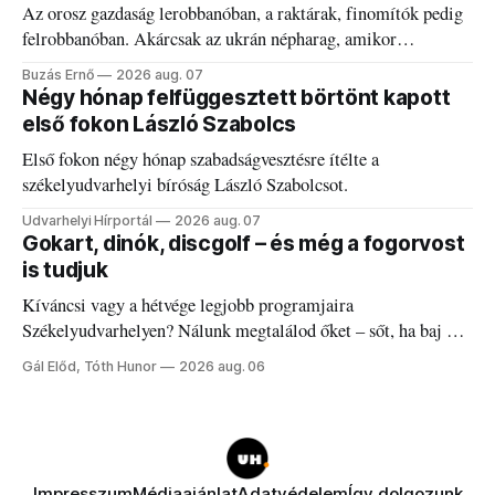
Az orosz gazdaság lerobbanóban, a raktárak, finomítók pedig
felrobbanóban. Akárcsak az ukrán népharag, amikor
elégedetlen vezetőivel.
Buzás Ernő
2026 aug. 07
Négy hónap felfüggesztett börtönt kapott
első fokon László Szabolcs
Első fokon négy hónap szabadságvesztésre ítélte a
székelyudvarhelyi bíróság László Szabolcsot.
Udvarhelyi Hírportál
2026 aug. 07
Gokart, dinók, discgolf – és még a fogorvost
is tudjuk
Kíváncsi vagy a hétvége legjobb programjaira
Székelyudvarhelyen? Nálunk megtalálod őket – sőt, ha baj van
a fogaddal, a fogorvosi ügyeletet is!
Gál Előd, Tóth Hunor
2026 aug. 06
Impresszum
Médiaajánlat
Adatvédelem
Így dolgozunk