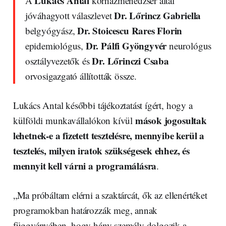
Lukács Antal
A
kórházmenedzser által
Dr. Lőrincz Gabriella
jóváhagyott válaszlevet
Dr. Stoicescu Rares Florin
belgyógyász,
Dr. Pálfi Gyöngyvér
epidemiológus,
neurológus
Dr. Lőrinczi Csaba
osztályvezetők és
orvosigazgató állították össze.
Lukács Antal későbbi tájékoztatást ígért, hogy a
mások jogosultak
külföldi munkavállalókon kívül
lehetnek-e a fizetett tesztelésre, mennyibe kerül a
tesztelés, milyen iratok szükségesek ehhez, és
mennyit kell várni a programálásra
.
„Ma próbáltam elérni a szaktárcát, ők az ellenértéket
programokban határozzák meg, annak
függvényében, hogy hány személy dolgozik a