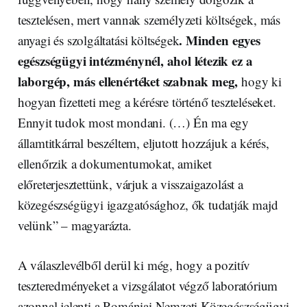
tesztelésen, mert vannak személyzeti költségek, más
. Minden egyes
anyagi és szolgáltatási költségek
egészségügyi intézménynél, ahol létezik ez a
laborgép, más ellenértéket szabnak meg,
hogy ki
hogyan fizetteti meg a kérésre történő teszteléseket.
Ennyit tudok most mondani. (…) Én ma egy
államtitkárral beszéltem, eljutott hozzájuk a kérés,
ellenőrzik a dokumentumokat, amiket
előreterjesztettünk, várjuk a visszaigazolást a
közegészségügyi igazgatósághoz, ők tudatják majd
velünk” – magyarázta.
A válaszlevélből derül ki még, hogy a pozitív
teszteredményeket a vizsgálatot végző laboratórium
azonnal jelenti a Romániai Nemzeti Közegészségügyi