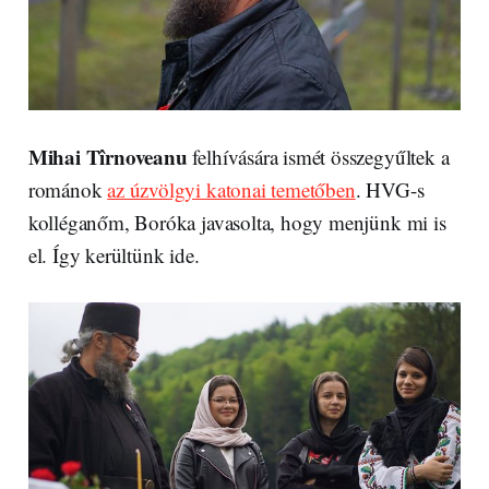
Mihai Tîrnoveanu
felhívására ismét összegyűltek a
románok
az úzvölgyi katonai temetőben
. HVG-s
kolléganőm, Boróka javasolta, hogy menjünk mi is
el. Így kerültünk ide.