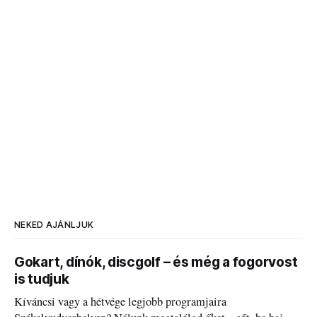
NEKED AJÁNLJUK
Gokart, dínók, discgolf – és még a fogorvost
is tudjuk
Kíváncsi vagy a hétvége legjobb programjaira