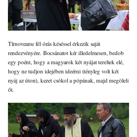
Tîrnoveanu fél órás késéssel érkezik saját
rendezvényére. Bocsánatot kér illedelmesen, bedob
egy poént, hogy a magyarok két nyájat tereltek elé,
hogy ne tudjon idejében ideérni (tényleg volt két
nyáj az úton), kezet csókol a pópának, majd megöleli
őt.