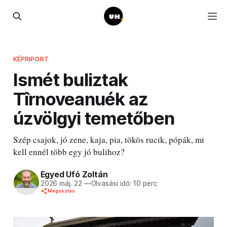
KÉPRIPORT
Ismét buliztak
Tîrnoveanuék az
úzvölgyi temetőben
Szép csajok, jó zene, kaja, pia, tökös rucik, pópák, mi
kell ennél több egy jó bulihoz?
Egyed Ufó Zoltán
2026 máj. 22
—
Olvasási idő: 10 perc
Megosztás