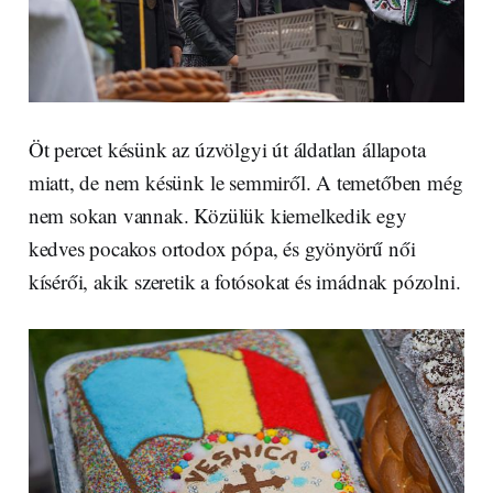
Öt percet késünk az úzvölgyi út áldatlan állapota
miatt, de nem késünk le semmiről. A temetőben még
nem sokan vannak. Közülük kiemelkedik egy
kedves pocakos ortodox pópa, és gyönyörű női
kísérői, akik szeretik a fotósokat és imádnak pózolni.