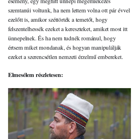
esemény, egy meghitt ünnepi megemlékezés
szemtanúi voltunk, ha nem lettem volna ott pár évvel
ezelőtt is, amikor széttörték a temetőt, hogy
felszentelhessék ezeket a kereszteket, amiket most itt
ünnepelnek. És ha nem tudnék románul, hogy
értsem miket mondanak, és hogyan manipulálják
ezeket a szerencsétlen nemzeti érzelmű embereket.
Elmesélem részletesen: