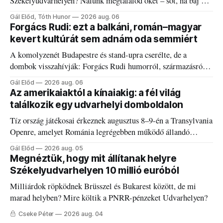
Székelyudvarhelyen? Nálunk megtalálod őket – sőt, ha baj van
a fogaddal, a fogorvosi ügyeletet is!
Gál Előd, Tóth Hunor
2026 aug. 06
Forgács Rudi: ezt a balkáni, román–magyar
kevert kultúrát sem adnám oda semmiért
A komolyzenét Budapestre és stand-upra cserélte, de a
dombok visszahívják: Forgács Rudi humorról, származásról
és határokról.
Gál Előd
2026 aug. 06
Az amerikaiaktól a kínaiakig: a fél világ
találkozik egy udvarhelyi domboldalon
Tíz ország játékosai érkeznek augusztus 8–9-én a Transylvania
Openre, amelyet Románia legrégebben működő állandó
discgolfpályáján rendeznek meg.
Gál Előd
2026 aug. 05
Megnéztük, hogy mit állítanak helyre
Székelyudvarhelyen 10 millió euróból
Milliárdok röpködnek Brüsszel és Bukarest között, de mi
marad helyben? Mire költik a PNRR-pénzeket Udvarhelyen?
Cseke Péter
2026 aug. 04