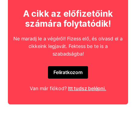
A cikk az előfizetőink
számára folytatódik!
Ne maradj le a végéről! Fizess elő, és olvasd el a
cikkeink legjavát. Fektess be te is a
szabadságba!
Feliratkozom
Van már fiókod?
Itt tudsz belépni.