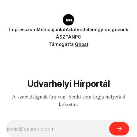
Impresszum
Médiaajánlat
Adatvédelem
Így dolgozunk
ÁSZF
ANPC
Támogatta
Ghost
Udvarhelyi Hírportál
A szabadságnak ára van. Senki sem fogja helyetted
kifizetni.