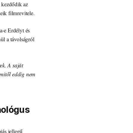
l kezdődik az
eik filmrevitele.
a-e Erdélyt és
ül a távolságról
ek. A saját
amitől eddig nem
hológus
iás jellegű