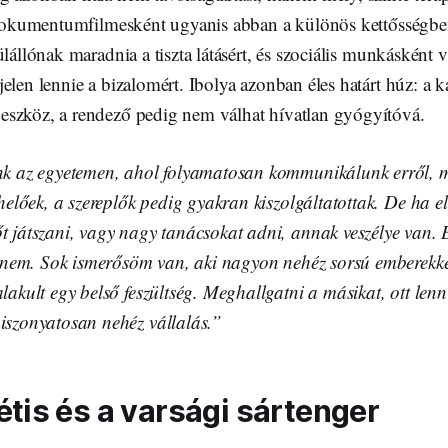
. Dokumentumfilmesként ugyanis abban a különös kettősségben
ülállónak maradnia a tiszta látásért, és szociális munkásként 
elen lennie a bizalomért. Ibolya azonban éles határt húz: a 
szköz, a rendező pedig nem válhat hívatlan gyógyítóvá.
k az egyetemen, ahol folyamatosan kommunikálunk erről, me
helőek, a szereplők pedig gyakran kiszolgáltatottak. De ha e
 játszani, vagy nagy tanácsokat adni, annak veszélye van. 
i nem. Sok ismerősöm van, aki nagyon nehéz sorsú emberekkel
akult egy belső feszültség. Meghallgatni a másikat, ott lenn
szonyatosan nehéz vállalás.”
étis és a varsági sártenger