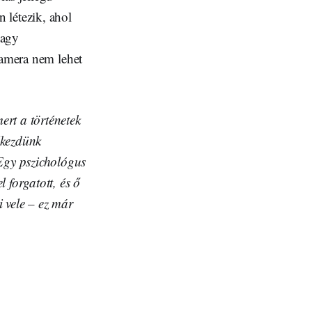
 létezik, ahol
vagy
kamera nem lehet
rt a történetek
lkezdünk
Egy pszichológus
 forgatott, és ő
i vele – ez már