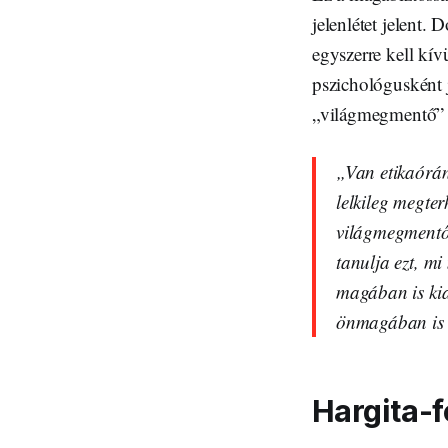
jelenlétet jelent
egyszerre kell kív
pszichológusként j
„világmegmentő” e
„Van etikaórán
lelkileg megter
világmegmentőt
tanulja ezt, m
magában is kial
önmagában is i
Hargita-f