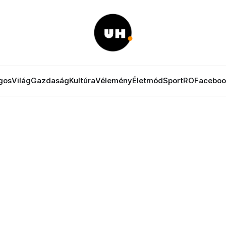
gos
Világ
Gazdaság
Kultúra
Vélemény
Életmód
Sport
RO
Faceboo