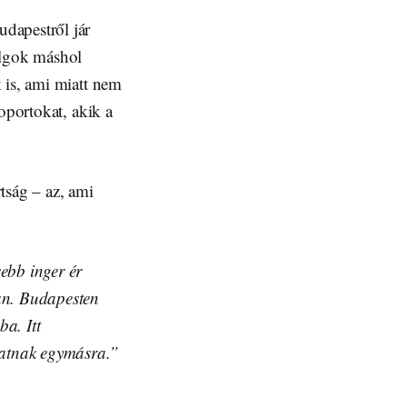
dapestről jár
olgok máshol
 is, ami miatt nem
oportokat, akik a
rtság – az, ami
ebb inger ér
van. Budapesten
a. Itt
hatnak egymásra.”