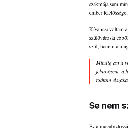
szakmája sem mind
ember felelőssége,
Kíváncsi voltam ar
szülővárosát ebből
szól, hanem a mag
Mindig azt a v
felnövésem, a 
tudtam elszaka
Se nem s
Ez a magabiztosság