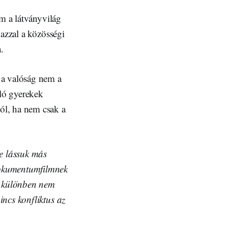
em a látványvilág
 azzal a közösségi
.
 a valóság nem a
gló gyerekek
ól, ha nem csak a
e lássuk más
 dokumentumfilmnek
rt különben nem
incs konfliktus az