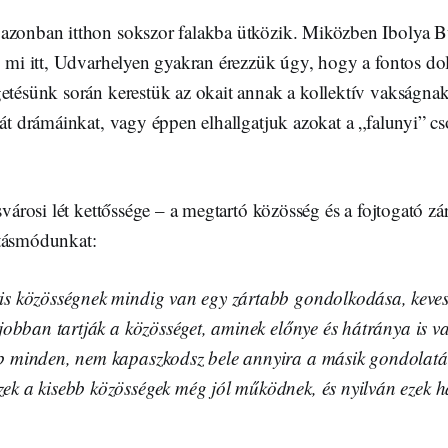
azonban itthon sokszor falakba ütközik. Miközben Ibolya Bu
”, mi itt, Udvarhelyen gyakran érezzük úgy, hogy a fontos d
getésünk során kerestük az okait annak a kollektív vakságnak
ját drámáinkat, vagy éppen elhallgatjuk azokat a „falunyi” cs
svárosi lét kettőssége – a megtartó közösség és a fojtogató zá
átásmódunkat:
is közösségnek mindig van egy zártabb gondolkodása, keves
l jobban tartják a közösséget, aminek előnye és hátránya is 
b minden, nem kapaszkodsz bele annyira a másik gondolatáb
ek a kisebb közösségek még jól működnek, és nyilván ezek 