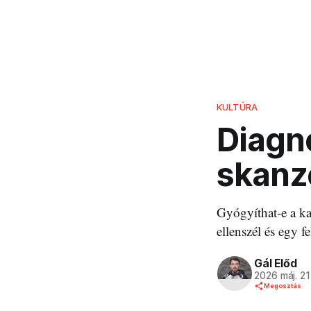
KULTÚRA
Diagnó
skanz
Gyógyíthat-e a ka
ellenszél és egy 
Gál Előd
2026 máj. 21
Megosztás