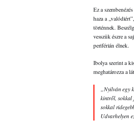
Ez a szembenézés 
haza a „valódiért
történnek. Beszél
vesszük észre a sa
periférián élnek.
Ibolya szerint a ki
meghatározza a l
„Nyilván egy k
kintről, sokka
sokkal ridegeb
Udvarhelyen ez