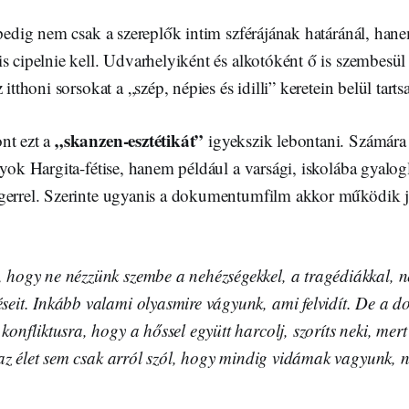
 pedig nem csak a szereplők intim szférájának határánál, han
s cipelnie kell. Udvarhelyiként és alkotóként ő is szembesül
 itthoni sorsokat a „szép, népies és idilli” keretein belül tartsa
„skanzen-esztétikát”
nt ezt a
igyekszik lebontani. Számára
nyok Hargita-fétise, hanem például a varsági, iskolába gyalo
gerrel. Szerinte ugyanis a dokumentumfilm akkor működik j
:
 hogy ne nézzünk szembe a nehézségekkel, a tragédiákkal, n
seit. Inkább valami olyasmire vágyunk, ami felvidít. De a
konfliktusra, hogy a hőssel együtt harcolj, szoríts neki, me
s az élet sem csak arról szól, hogy mindig vidámak vagyunk, n