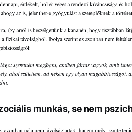
ennapi, érdekelt, hol ér véget a rendező kíváncsisága és ho
 ahogy az is, jelenthet-e gyógyulást a szereplőknek a történet
ra, így arról is beszélgettünk a kanapén, hogy tisztábban látj
 a fizikai távolságból.
Ibolya szerint ez azonban nem feltétlen
abiztosságról:
ilágot szeretném megfogni, amiben jártas vagyok, amit ismer
hely, ahol születtem, ad nekem egy olyan magabiztosságot, 
dni.
zociális munkás, se nem pszic
 azonban nála nem távolságtartást, hanem mély, szinte teráp