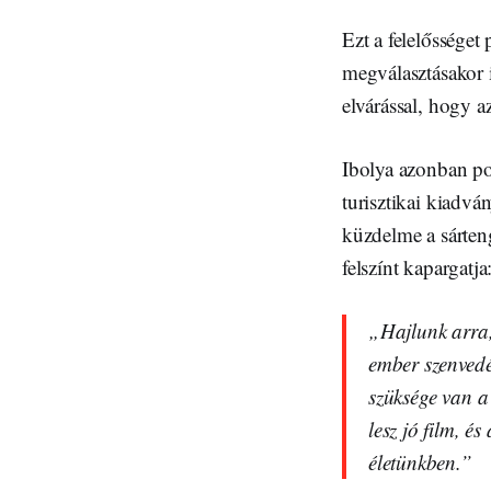
Ezt a felelősséget
megválasztásakor i
elvárással, hogy az
Ibolya azonban po
turisztikai kiadvá
küzdelme a sárten
felszínt kapargatja
„Hajlunk arra,
ember szenvedé
szüksége van a 
lesz jó film, é
életünkben.”