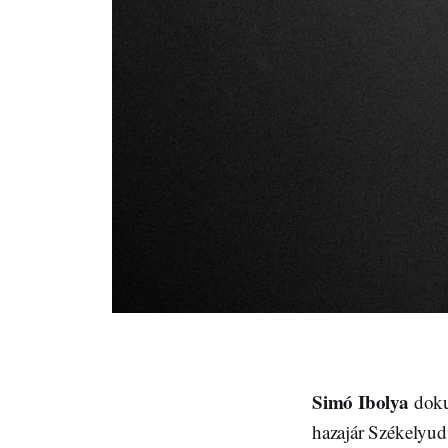
Simó Ibolya
doku
hazajár Székelyud