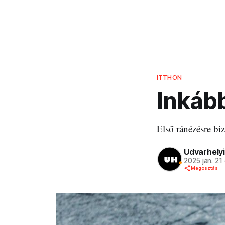
ITTHON
Inkább
Első ránézésre bi
Udvarhelyi
2025 jan. 21
Megosztás