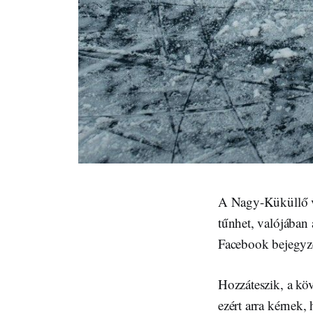
A Nagy-Küküllő vi
tűnhet, valójában 
Facebook bejegyz
Hozzáteszik, a kö
ezért arra kérnek