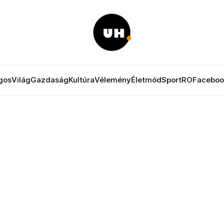
gos
Világ
Gazdaság
Kultúra
Vélemény
Életmód
Sport
RO
Faceboo