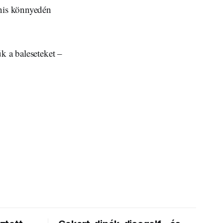
anis könnyedén
k a baleseteket –