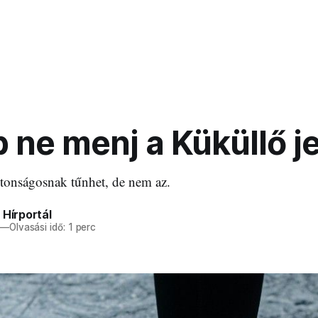
 ne menj a Küküllő j
ztonságosnak tűnhet, de nem az.
 Hírportál
—
Olvasási idő: 1 perc