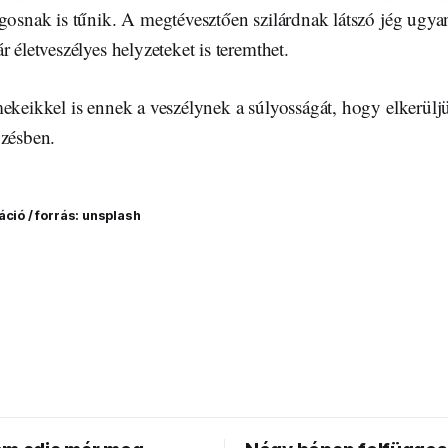
ágosnak is tűnik. A megtévesztően szilárdnak látszó jég ugy
r életveszélyes helyzeteket is teremthet.
ekeikkel is ennek a veszélynek a súlyosságát, hogy elkerüljü
yzésben.
áció / forrás: unsplash