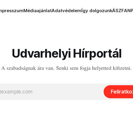
mpresszum
Médiaajánlat
Adatvédelem
Így dolgozunk
ÁSZF
AN
Udvarhelyi Hírportál
A szabadságnak ára van. Senki sem fogja helyetted kifizetni.
Feliratk