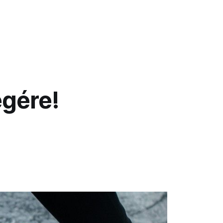
egére!