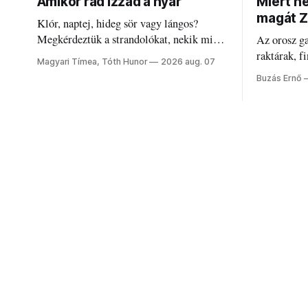
Amikor rád izzad a nyár
Miért n
magát Z
Klór, naptej, hideg sör vagy lángos?
Megkérdeztük a strandolókat, nekik mi
Az orosz g
jelenti a nyarat, és hogyan bírják a
raktárak, f
Magyari Tímea, Tóth Hunor
2026 aug. 07
kánikulát.
Akárcsak a
Buzás Ernő
elégedetlen