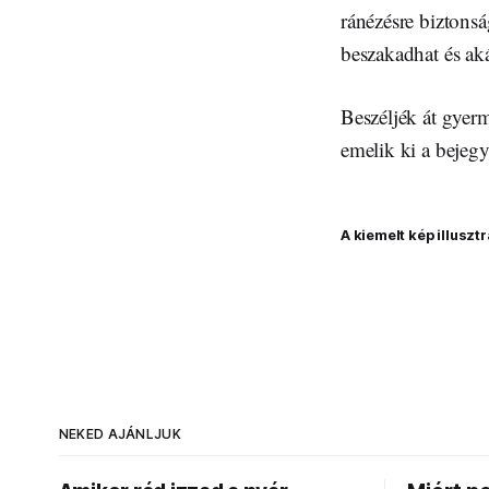
ránézésre biztons
beszakadhat és aká
Beszéljék át gyerm
emelik ki a bejeg
A kiemelt kép illusztr
NEKED AJÁNLJUK