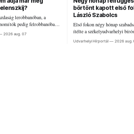
em adja már meg
Négy hónap felfügges
elenszkij?
börtönt kapott első f
László Szabolcs
azdaság lerobbanóban, a
inomítók pedig felrobbanóban.
Első fokon négy hónap szabads
z ukrán népharag, amikor
ítélte a székelyudvarhelyi bíró
2026 aug. 07
 vezetőivel.
Szabolcsot.
Udvarhelyi Hírportál
2026 aug.