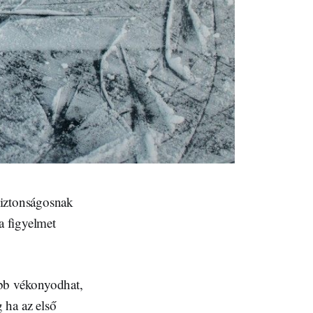
biztonságosnak
a figyelmet
ább vékonyodhat,
 ha az első