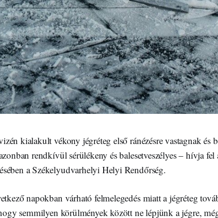
zén kialakult vékony jégréteg első ránézésre vastagnak és 
azonban rendkívül sérülékeny és balesetveszélyes – hívja fel 
ésében a Székelyudvarhelyi Helyi Rendőrség.
vetkező napokban várható felmelegedés miatt a jégréteg tov
, hogy semmilyen körülmények között ne lépjünk a jégre, még