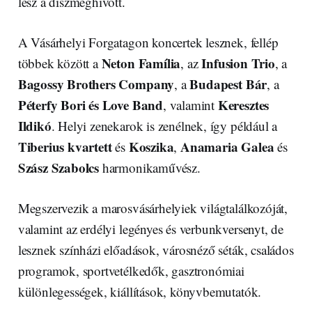
lesz a díszmeghívott.
A Vásárhelyi Forgatagon koncertek lesznek, fellép
Neton Família
Infusion Trio
többek között a
, az
, a
Bagossy Brothers Company
Budapest Bár
, a
, a
Péterfy Bori és Love Band
Keresztes
, valamint
Ildikó
. Helyi zenekarok is zenélnek, így például a
Tiberius kvartett
Koszika
Anamaria Galea
és
,
és
Szász Szabolcs
harmonikaművész.
Megszervezik a marosvásárhelyiek világtalálkozóját,
valamint az erdélyi legényes és verbunkversenyt, de
lesznek színházi előadások, városnéző séták, családos
programok, sportvetélkedők, gasztronómiai
különlegességek, kiállítások, könyvbemutatók.