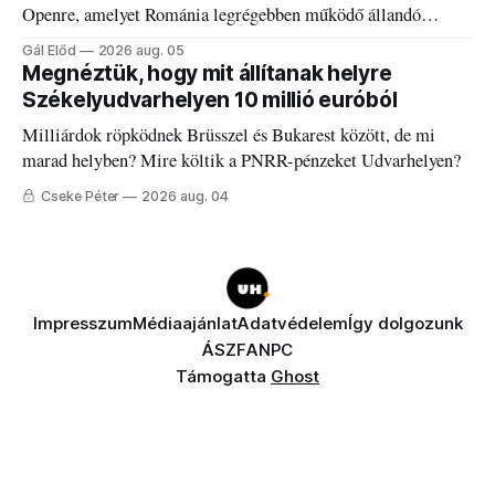
Openre, amelyet Románia legrégebben működő állandó
discgolfpályáján rendeznek meg.
Gál Előd
2026 aug. 05
Megnéztük, hogy mit állítanak helyre
Székelyudvarhelyen 10 millió euróból
Milliárdok röpködnek Brüsszel és Bukarest között, de mi
marad helyben? Mire költik a PNRR-pénzeket Udvarhelyen?
Cseke Péter
2026 aug. 04
Impresszum
Médiaajánlat
Adatvédelem
Így dolgozunk
ÁSZF
ANPC
Támogatta
Ghost