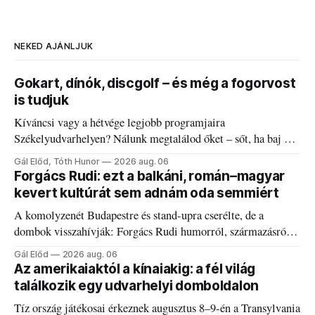
NEKED AJÁNLJUK
Gokart, dínók, discgolf – és még a fogorvost
is tudjuk
Kíváncsi vagy a hétvége legjobb programjaira
Székelyudvarhelyen? Nálunk megtalálod őket – sőt, ha baj van
a fogaddal, a fogorvosi ügyeletet is!
Gál Előd, Tóth Hunor
2026 aug. 06
Forgács Rudi: ezt a balkáni, román–magyar
kevert kultúrát sem adnám oda semmiért
A komolyzenét Budapestre és stand-upra cserélte, de a
dombok visszahívják: Forgács Rudi humorról, származásról
és határokról.
Gál Előd
2026 aug. 06
Az amerikaiaktól a kínaiakig: a fél világ
találkozik egy udvarhelyi domboldalon
Tíz ország játékosai érkeznek augusztus 8–9-én a Transylvania