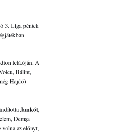
gó 3. Liga péntek
végjátékban
dion lelátóján. A
oicu, Bálint,
 még Hajdó)
Jankót
 indította
,
édelem, Demşa
 volna az előnyt,