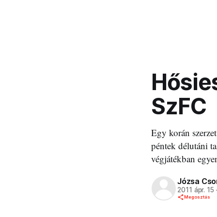
Hősies
SzFC
Egy korán szerzet
péntek délutáni t
végjátékban egyen
Józsa Cso
2011 ápr. 15
Megosztás