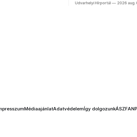
Szabolcsot.
Udvarhelyi Hírportál
2026 aug.
mpresszum
Médiaajánlat
Adatvédelem
Így dolgozunk
ÁSZF
AN