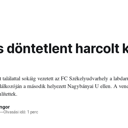
 döntetlent harcolt k
t találattal sokáig vezetett az FC Székelyudvarhely a labda
alálkozóján a második helyezett Nagybányai U ellen. A ven
lítettek.
ngor
—
Olvasási idő: 1 perc