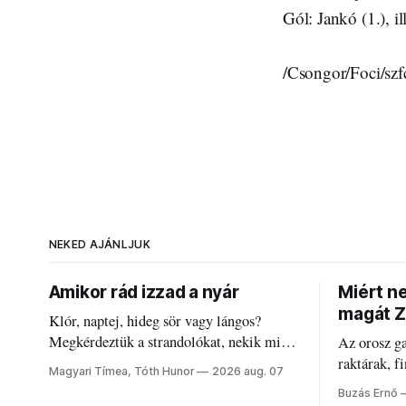
Gól: Jankó (1.), il
/Csongor/Foci/sz
NEKED AJÁNLJUK
Amikor rád izzad a nyár
Miért n
magát Z
Klór, naptej, hideg sör vagy lángos?
Megkérdeztük a strandolókat, nekik mi
Az orosz g
jelenti a nyarat, és hogyan bírják a
raktárak, f
Magyari Tímea, Tóth Hunor
2026 aug. 07
kánikulát.
Akárcsak a
Buzás Ernő
elégedetlen