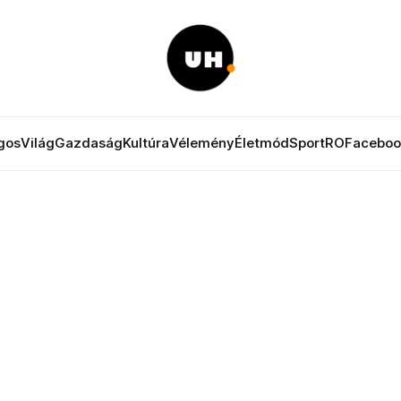
gos
Világ
Gazdaság
Kultúra
Vélemény
Életmód
Sport
RO
Faceboo