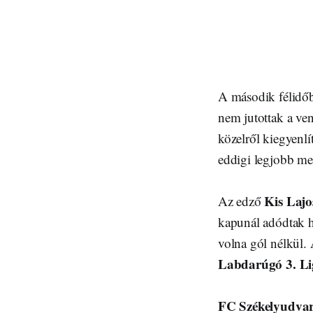
A második félidőb
nem jutottak a ve
közelről kiegyenlí
eddigi legjobb mec
Kis Lajo
Az edző
kapunál adódtak he
volna gól nélkül
Labdarúgó 3. Lig
FC Székelyudvar