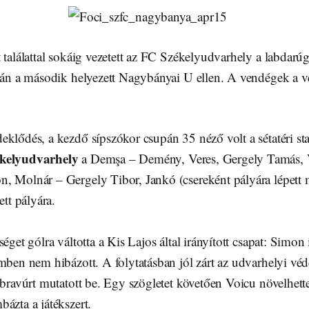
 találattal sokáig vezetett az FC Székelyudvarhely a labdarú
óján a második helyezett Nagybányai U ellen. A vendégek a 
klődés, a kezdő sípszókor csupán 35 néző volt a sétatéri sta
kelyudvarhely
a Demşa – Demény, Veres, Gergely Tamás, V
, Molnár – Gergely Tibor, Jankó (csereként pályára lépett
ett pályára.
éget gólra váltotta a Kis Lajos által irányított csapat: Simon
emben nem hibázott. A folytatásban jól zárt az udvarhelyi v
 bravúrt mutatott be. Egy szögletet követően Voicu növelhette
ázta a játékszert.