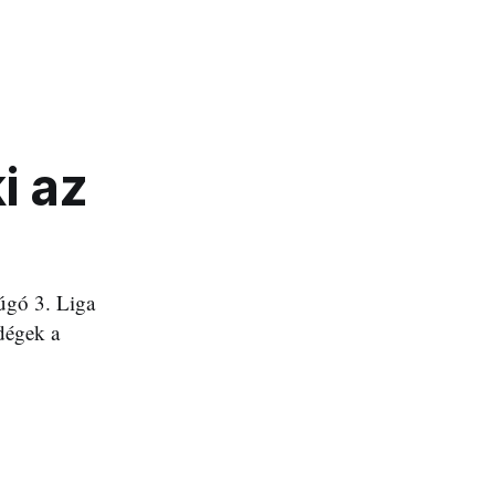
i az
rúgó 3. Liga
dégek a