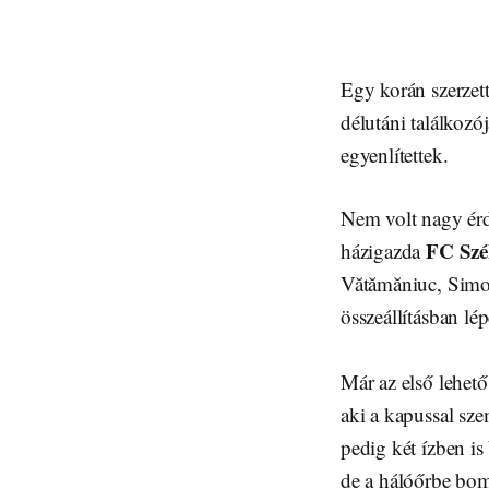
Egy korán szerzett
délutáni találkoz
egyenlítettek.
Nem volt nagy érde
FC Szé
házigazda
Vătămăniuc, Simon
összeállításban lép
Már az első lehetős
aki a kapussal sz
pedig két ízben is
de a hálóőrbe bomb