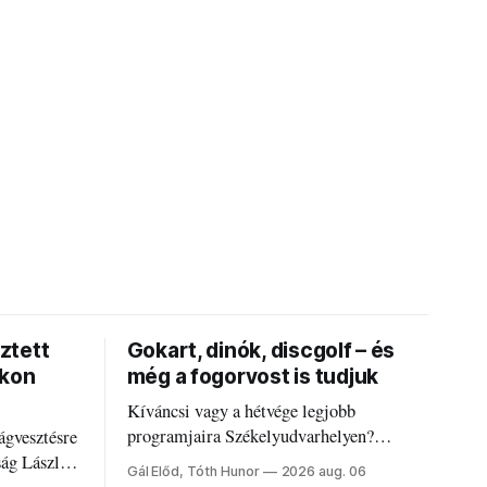
ztett
Gokart, dinók, discgolf – és
okon
még a fogorvost is tudjuk
Kíváncsi vagy a hétvége legjobb
programjaira Székelyudvarhelyen?
ágvesztésre
Nálunk megtalálod őket – sőt, ha baj van a
ság László
Gál Előd, Tóth Hunor
2026 aug. 06
fogaddal, a fogorvosi ügyeletet is!