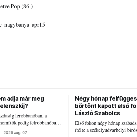
letve Pop (86.)
fc_nagybanya_apr15
em adja már meg
Négy hónap felfügges
elenszkij?
börtönt kapott első f
László Szabolcs
azdaság lerobbanóban, a
inomítók pedig felrobbanóban.
Első fokon négy hónap szabads
z ukrán népharag, amikor
ítélte a székelyudvarhelyi bíró
2026 aug. 07
 vezetőivel.