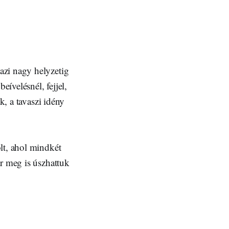
azi nagy helyzetig
ívelésnél, fejjel,
k, a tavaszi idény
lt, ahol mindkét
ár meg is úszhattuk