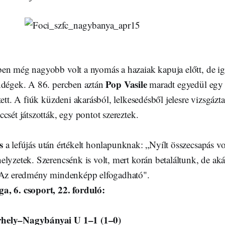
en még nagyobb volt a nyomás a hazaiak kapuja előtt, de ig
Pop Vasile
ndégek. A 86. percben aztán
maradt egyedül egy be
tett. A fiúk küzdeni akarásból, lelkesedésből jelesre vizsgázta
csét játszották, egy pontot szereztek.
s
a lefújás után értékelt honlapunknak: „Nyílt összecsapás vo
lyzetek. Szerencsénk is volt, mert korán betaláltunk, de ak
. Az eredmény mindenképp elfogadható".
a, 6. csoport, 22. forduló:
hely–Nagybányai U 1–1 (1–0)