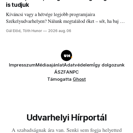
is tudjuk
Kíváncsi vagy a hétvége legjobb programjaira
Székelyudvarhelyen? Nálunk megtalálod őket – sőt, ha baj van
a fogaddal, a fogorvosi ügyeletet is!
Gál Előd, Tóth Hunor
2026 aug. 06
Impresszum
Médiaajánlat
Adatvédelem
Így dolgozunk
ÁSZF
ANPC
Támogatta
Ghost
Udvarhelyi Hírportál
A szabadságnak ára van. Senki sem fogja helyetted