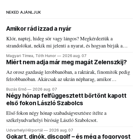
NEKED AJÁNLJUK
Amikor rád izzad a nyár
Klór, naptej, hideg sör vagy lángos? Megkérdeztük a
strandolókat, nekik mi jelenti a nyarat, és hogyan bírják a
kánikulát.
Magyari Tímea, Tóth Hunor
2026 aug. 07
Miért nem adja már meg magát Zelenszkij?
Az orosz gazdaság lerobbanóban, a raktárak, finomítók pedig
felrobbanóban. Akárcsak az ukrán népharag, amikor
elégedetlen vezetőivel.
Buzás Ernő
2026 aug. 07
Négy hónap felfüggesztett börtönt kapott
első fokon László Szabolcs
Első fokon négy hónap szabadságvesztésre ítélte a
székelyudvarhelyi bíróság László Szabolcsot.
Udvarhelyi Hírportál
2026 aug. 07
Gokart, dinók, discgolf – és még a fogorvost