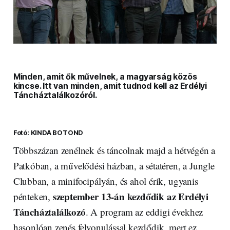
Minden, amit ők művelnek, a magyarság közös
kincse. Itt van minden, amit tudnod kell az Erdélyi
Táncháztalálkozóról.
Fotó: KINDA BOTOND
Többszázan zenélnek és táncolnak majd a hétvégén a
Patkóban, a művelődési házban, a sétatéren, a Jungle
Clubban, a minifocipályán, és ahol érik, ugyanis
szeptember 13-án kezdődik az Erdélyi
pénteken,
Táncháztalálkozó
. A program az eddigi évekhez
hasonlóan zenés felvonulással kezdődik, mert ez