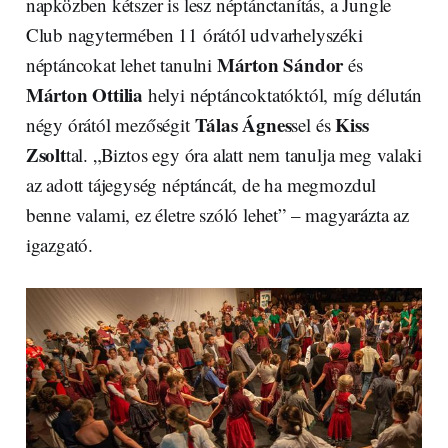
napközben kétszer is lesz néptánctanítás, a Jungle
Club nagytermében 11 órától udvarhelyszéki
Márton Sándor
néptáncokat lehet tanulni
és
Márton Ottilia
helyi néptáncoktatóktól, míg délután
Tálas Ágnes
Kiss
négy órától mezőségit
sel és
Zsolt
tal. „Biztos egy óra alatt nem tanulja meg valaki
az adott tájegység néptáncát, de ha megmozdul
benne valami, ez életre szóló lehet” – magyarázta az
igazgató.