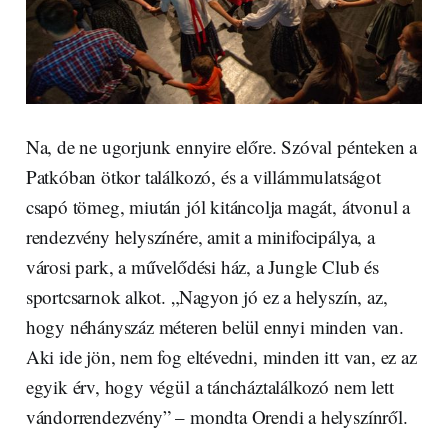
Na, de ne ugorjunk ennyire előre. Szóval pénteken a
Patkóban ötkor találkozó, és a villámmulatságot
csapó tömeg, miután jól kitáncolja magát, átvonul a
rendezvény helyszínére, amit a minifocipálya, a
városi park, a művelődési ház, a Jungle Club és
sportcsarnok alkot. „Nagyon jó ez a helyszín, az,
hogy néhányszáz méteren belül ennyi minden van.
Aki ide jön, nem fog eltévedni, minden itt van, ez az
egyik érv, hogy végül a táncháztalálkozó nem lett
vándorrendezvény” – mondta Orendi a helyszínről.