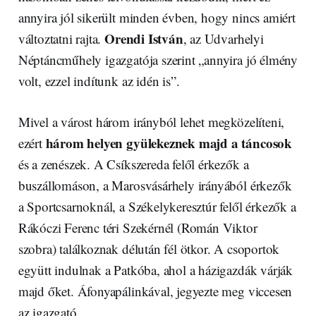
annyira jól sikerült minden évben, hogy nincs amiért
Orendi István
változtatni rajta.
, az Udvarhelyi
Néptáncműhely igazgatója szerint „annyira jó élmény
volt, ezzel indítunk az idén is”.
Mivel a várost három irányból lehet megközelíteni,
három helyen gyülekeznek majd a táncosok
ezért
és a zenészek. A Csíkszereda felől érkezők a
buszállomáson, a Marosvásárhely irányából érkezők
a Sportcsarnoknál, a Székelykeresztúr felől érkezők a
Rákóczi Ferenc téri Szekérnél (Román Viktor
szobra) találkoznak délután fél ötkor. A csoportok
együtt indulnak a Patkóba, ahol a házigazdák várják
majd őket. Áfonyapálinkával, jegyezte meg viccesen
az igazgató.