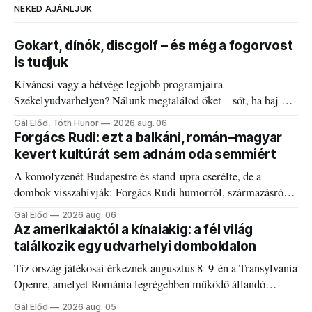
NEKED AJÁNLJUK
Gokart, dínók, discgolf – és még a fogorvost
is tudjuk
Kíváncsi vagy a hétvége legjobb programjaira
Székelyudvarhelyen? Nálunk megtalálod őket – sőt, ha baj van
a fogaddal, a fogorvosi ügyeletet is!
Gál Előd, Tóth Hunor
2026 aug. 06
Forgács Rudi: ezt a balkáni, román–magyar
kevert kultúrát sem adnám oda semmiért
A komolyzenét Budapestre és stand-upra cserélte, de a
dombok visszahívják: Forgács Rudi humorról, származásról
és határokról.
Gál Előd
2026 aug. 06
Az amerikaiaktól a kínaiakig: a fél világ
találkozik egy udvarhelyi domboldalon
Tíz ország játékosai érkeznek augusztus 8–9-én a Transylvania
Openre, amelyet Románia legrégebben működő állandó
discgolfpályáján rendeznek meg.
Gál Előd
2026 aug. 05