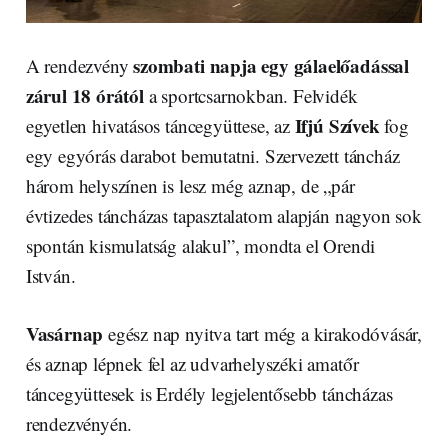
szombati napja egy gálaelőadással
A rendezvény
zárul 18 órától
a sportcsarnokban. Felvidék
Ifjú Szívek
egyetlen hivatásos táncegyüttese, az
fog
egy egyórás darabot bemutatni. Szervezett táncház
három helyszínen is lesz még aznap, de „pár
évtizedes táncházas tapasztalatom alapján nagyon sok
spontán kismulatság alakul”, mondta el Orendi
István.
Vasárnap
egész nap nyitva tart még a kirakodóvásár,
és aznap lépnek fel az udvarhelyszéki amatőr
táncegyüttesek is Erdély legjelentősebb táncházas
rendezvényén.