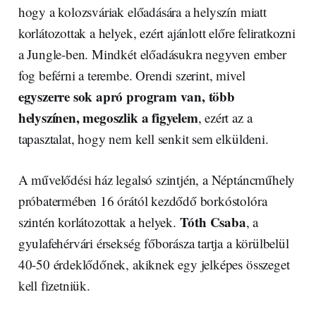
hogy a kolozsváriak előadására a helyszín miatt
korlátozottak a helyek, ezért ajánlott előre feliratkozni
a Jungle-ben. Mindkét előadásukra negyven ember
fog beférni a terembe. Orendi szerint, mivel
egyszerre sok apró program van, több
helyszínen, megoszlik a figyelem
, ezért az a
tapasztalat, hogy nem kell senkit sem elküldeni.
A művelődési ház legalsó szintjén, a Néptáncműhely
próbatermében 16 órától kezdődő borkóstolóra
Tóth Csaba
szintén korlátozottak a helyek.
, a
gyulafehérvári érsekség főborásza tartja a körülbelül
40-50 érdeklődőnek, akiknek egy jelképes összeget
kell fizetniük.