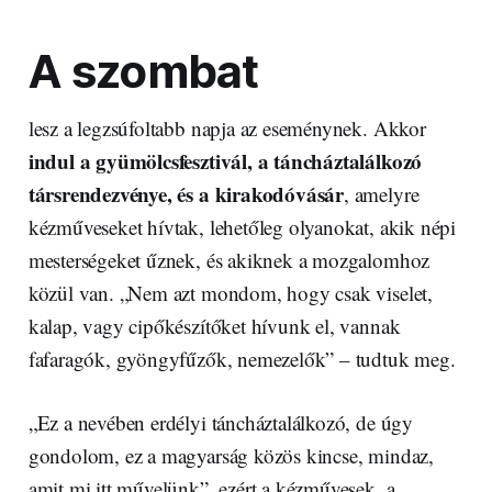
A szombat
lesz a legzsúfoltabb napja az eseménynek. Akkor
indul a gyümölcsfesztivál, a táncháztalálkozó
társrendezvénye, és a kirakodóvásár
, amelyre
kézműveseket hívtak, lehetőleg olyanokat, akik népi
mesterségeket űznek, és akiknek a mozgalomhoz
közül van. „Nem azt mondom, hogy csak viselet,
kalap, vagy cipőkészítőket hívunk el, vannak
fafaragók, gyöngyfűzők, nemezelők” – tudtuk meg.
„Ez a nevében erdélyi táncháztalálkozó, de úgy
gondolom, ez a magyarság közös kincse, mindaz,
amit mi itt művelünk”, ezért a kézművesek, a