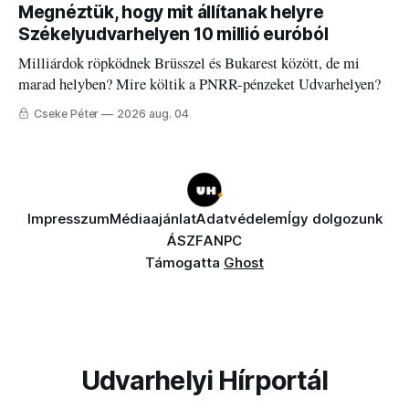
Megnéztük, hogy mit állítanak helyre
Székelyudvarhelyen 10 millió euróból
Milliárdok röpködnek Brüsszel és Bukarest között, de mi
marad helyben? Mire költik a PNRR-pénzeket Udvarhelyen?
Cseke Péter
2026 aug. 04
Impresszum
Médiaajánlat
Adatvédelem
Így dolgozunk
ÁSZF
ANPC
Támogatta
Ghost
Udvarhelyi Hírportál