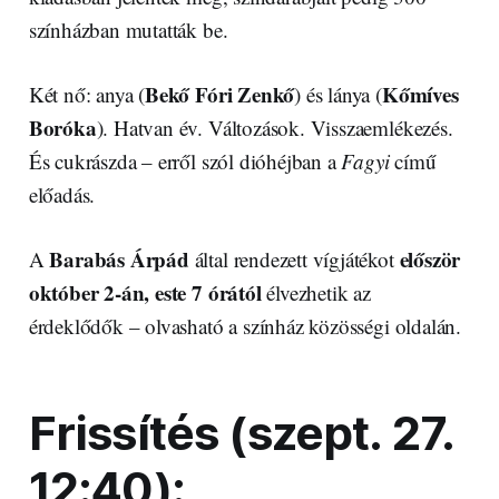
színházban mutatták be.
Bekő Fóri Zenkő
Kőmíves
Két nő: anya (
) és lánya (
Boróka
). Hatvan év. Változások. Visszaemlékezés.
És cukrászda – erről szól dióhéjban a
Fagyi
című
előadás.
Barabás Árpád
először
A
által rendezett vígjátékot
október 2-án, este 7 órától
élvezhetik az
érdeklődők – olvasható a színház közösségi oldalán.
Frissítés (szept. 27.
12:40):