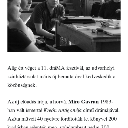
Alig ért véget a 11. dráMA fesztivál, az udvarhelyi
színháztársulat máris új bemutatóval kedveskedik a
közönségnek.
Miro Gavran
Az új előadás írója, a horvát
1983-
ban vált ismertté
Kreón Antigonéja
című drámájával.
Azóta műveit 40 nyelvre fordították le, könyvei 200
kiadásban jelentek meg, színdarabjait pedig 300