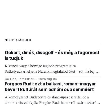
NEKED AJÁNLJUK
Gokart, dínók, discgolf – és még a fogorvost
is tudjuk
Kíváncsi vagy a hétvége legjobb programjaira
Székelyudvarhelyen? Nálunk megtalálod őket – sőt, ha baj van
a fogaddal, a fogorvosi ügyeletet is!
Gál Előd, Tóth Hunor
2026 aug. 06
Forgács Rudi: ezt a balkáni, román–magyar
kevert kultúrát sem adnám oda semmiért
A komolyzenét Budapestre és stand-upra cserélte, de a
dombok visszahívják: Forgács Rudi humorról, származásról