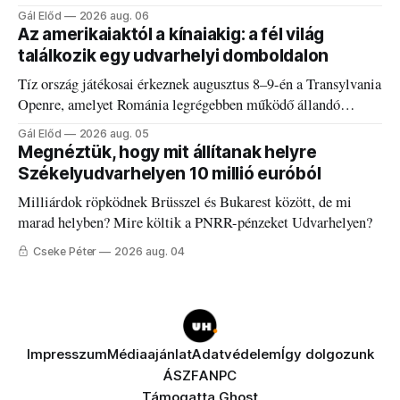
és határokról.
Gál Előd
2026 aug. 06
Az amerikaiaktól a kínaiakig: a fél világ
találkozik egy udvarhelyi domboldalon
Tíz ország játékosai érkeznek augusztus 8–9-én a Transylvania
Openre, amelyet Románia legrégebben működő állandó
discgolfpályáján rendeznek meg.
Gál Előd
2026 aug. 05
Megnéztük, hogy mit állítanak helyre
Székelyudvarhelyen 10 millió euróból
Milliárdok röpködnek Brüsszel és Bukarest között, de mi
marad helyben? Mire költik a PNRR-pénzeket Udvarhelyen?
Cseke Péter
2026 aug. 04
Impresszum
Médiaajánlat
Adatvédelem
Így dolgozunk
ÁSZF
ANPC
Támogatta
Ghost