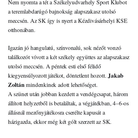
Nem nyomta a tét a Székelyudvarhely Sport Klubot
a teremlabdarúgó bajnokság alapszakasz utolsó
meccsén. Az SK így is nyert a Kézdivásárhelyi KSE
otthonában.
Igazán jó hangulatú, színvonalú, sok nézőt vonzó
találkozót vívott a két székely együttes az alapszakasz
utolsó meccsén. A péntek esti első félidő
Jakab
kiegyensúlyozott játékot, döntetlent hozott.
Zoltán
mindenkinek adott lehetőséget.
A szünet után jobban kezdett a vendégcsapat, három
állított helyzetből is betaláltak, a végjátékban, 4–6-os
állásnál mezőnyjátékosra cserélte kapusát a
házigazda, ekkor még két gólt szerzett az SK.