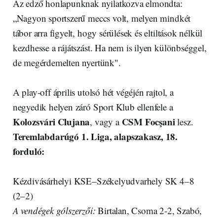
Az edző honlapunknak nyilatkozva elmondta:
„Nagyon sportszerű meccs volt, melyen mindkét
tábor arra figyelt, hogy sérülések és eltiltások nélkül
kezdhesse a rájátszást. Ha nem is ilyen különbséggel,
de megérdemelten nyertünk".
A play-off április utolsó hét végéjén rajtol, a
negyedik helyen záró Sport Klub ellenfele a
Kolozsvári Clujana
CSM Focşani
, vagy a
lesz.
Teremlabdarúgó 1. Liga, alapszakasz, 18.
forduló:
Kézdivásárhelyi KSE–Székelyudvarhely SK 4–8
(2–2)
A vendégek gólszerzői:
Birtalan, Csoma 2-2, Szabó,