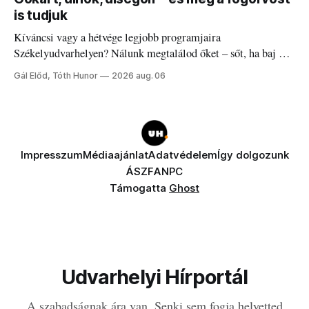
is tudjuk
Kíváncsi vagy a hétvége legjobb programjaira
Székelyudvarhelyen? Nálunk megtalálod őket – sőt, ha baj van
a fogaddal, a fogorvosi ügyeletet is!
Gál Előd, Tóth Hunor
2026 aug. 06
Impresszum
Médiaajánlat
Adatvédelem
Így dolgozunk
ÁSZF
ANPC
Támogatta
Ghost
Udvarhelyi Hírportál
A szabadságnak ára van. Senki sem fogja helyetted