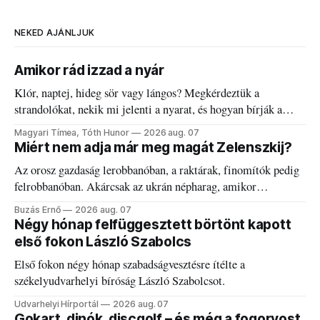
NEKED AJÁNLJUK
Amikor rád izzad a nyár
Klór, naptej, hideg sör vagy lángos? Megkérdeztük a
strandolókat, nekik mi jelenti a nyarat, és hogyan bírják a
kánikulát.
Magyari Tímea, Tóth Hunor
2026 aug. 07
Miért nem adja már meg magát Zelenszkij?
Az orosz gazdaság lerobbanóban, a raktárak, finomítók pedig
felrobbanóban. Akárcsak az ukrán népharag, amikor
elégedetlen vezetőivel.
Buzás Ernő
2026 aug. 07
Négy hónap felfüggesztett börtönt kapott
első fokon László Szabolcs
Első fokon négy hónap szabadságvesztésre ítélte a
székelyudvarhelyi bíróság László Szabolcsot.
Udvarhelyi Hírportál
2026 aug. 07
Gokart, dinók, discgolf – és még a fogorvost