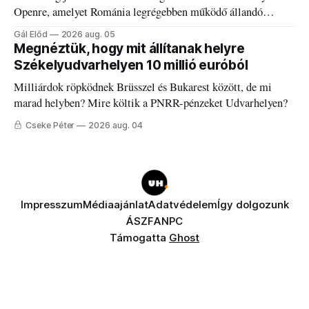
Openre, amelyet Románia legrégebben működő állandó
discgolfpályáján rendeznek meg.
Gál Előd
2026 aug. 05
Megnéztük, hogy mit állítanak helyre
Székelyudvarhelyen 10 millió euróból
Milliárdok röpködnek Brüsszel és Bukarest között, de mi
marad helyben? Mire költik a PNRR-pénzeket Udvarhelyen?
Cseke Péter
2026 aug. 04
Impresszum
Médiaajánlat
Adatvédelem
Így dolgozunk
ÁSZF
ANPC
Támogatta
Ghost