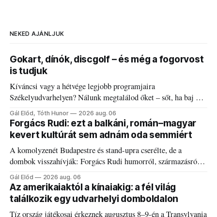
NEKED AJÁNLJUK
Gokart, dínók, discgolf – és még a fogorvost
is tudjuk
Kíváncsi vagy a hétvége legjobb programjaira
Székelyudvarhelyen? Nálunk megtalálod őket – sőt, ha baj van
a fogaddal, a fogorvosi ügyeletet is!
Gál Előd, Tóth Hunor
2026 aug. 06
Forgács Rudi: ezt a balkáni, román–magyar
kevert kultúrát sem adnám oda semmiért
A komolyzenét Budapestre és stand-upra cserélte, de a
dombok visszahívják: Forgács Rudi humorról, származásról
és határokról.
Gál Előd
2026 aug. 06
Az amerikaiaktól a kínaiakig: a fél világ
találkozik egy udvarhelyi domboldalon
Tíz ország játékosai érkeznek augusztus 8–9-én a Transylvania