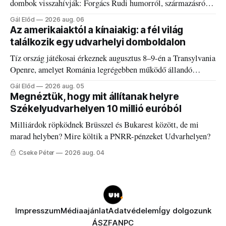
dombok visszahívják: Forgács Rudi humorról, származásról
és határokról.
Gál Előd
2026 aug. 06
Az amerikaiaktól a kínaiakig: a fél világ
találkozik egy udvarhelyi domboldalon
Tíz ország játékosai érkeznek augusztus 8–9-én a Transylvania
Openre, amelyet Románia legrégebben működő állandó
discgolfpályáján rendeznek meg.
Gál Előd
2026 aug. 05
Megnéztük, hogy mit állítanak helyre
Székelyudvarhelyen 10 millió euróból
Milliárdok röpködnek Brüsszel és Bukarest között, de mi
marad helyben? Mire költik a PNRR-pénzeket Udvarhelyen?
Cseke Péter
2026 aug. 04
Impresszum
Médiaajánlat
Adatvédelem
Így dolgozunk
ÁSZF
ANPC