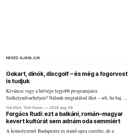
NEKED AJÁNLJUK
Gokart, dínók, discgolf – és még a fogorvost
is tudjuk
Kíváncsi vagy a hétvége legjobb programjaira
Székelyudvarhelyen? Nálunk megtalálod őket – sőt, ha baj van
a fogaddal, a fogorvosi ügyeletet is!
Gál Előd, Tóth Hunor
2026 aug. 06
Forgács Rudi: ezt a balkáni, román–magyar
kevert kultúrát sem adnám oda semmiért
A komolyzenét Budapestre és stand-upra cserélte, de a