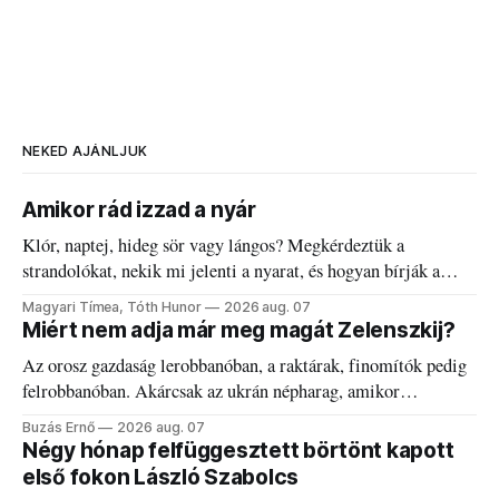
NEKED AJÁNLJUK
Amikor rád izzad a nyár
Klór, naptej, hideg sör vagy lángos? Megkérdeztük a
strandolókat, nekik mi jelenti a nyarat, és hogyan bírják a
kánikulát.
Magyari Tímea, Tóth Hunor
2026 aug. 07
Miért nem adja már meg magát Zelenszkij?
Az orosz gazdaság lerobbanóban, a raktárak, finomítók pedig
felrobbanóban. Akárcsak az ukrán népharag, amikor
elégedetlen vezetőivel.
Buzás Ernő
2026 aug. 07
Négy hónap felfüggesztett börtönt kapott
első fokon László Szabolcs