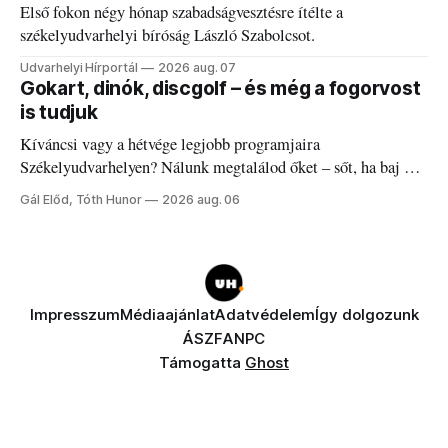
Első fokon négy hónap szabadságvesztésre ítélte a
székelyudvarhelyi bíróság László Szabolcsot.
Udvarhelyi Hírportál
2026 aug. 07
Gokart, dinók, discgolf – és még a fogorvost
is tudjuk
Kíváncsi vagy a hétvége legjobb programjaira
Székelyudvarhelyen? Nálunk megtalálod őket – sőt, ha baj van
a fogaddal, a fogorvosi ügyeletet is!
Gál Előd, Tóth Hunor
2026 aug. 06
Impresszum
Médiaajánlat
Adatvédelem
Így dolgozunk
ÁSZF
ANPC
Támogatta
Ghost