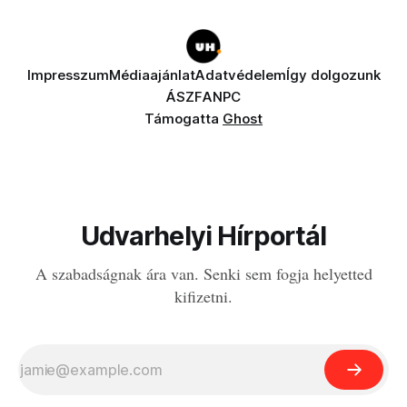
Impresszum
Médiaajánlat
Adatvédelem
Így dolgozunk
ÁSZF
ANPC
Támogatta
Ghost
Udvarhelyi Hírportál
A szabadságnak ára van. Senki sem fogja helyetted
kifizetni.