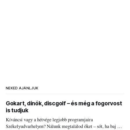
NEKED AJÁNLJUK
Gokart, dínók, discgolf – és még a fogorvost
is tudjuk
Kíváncsi vagy a hétvége legjobb programjaira
Székelyudvarhelyen? Nálunk megtalálod őket – sőt, ha baj van