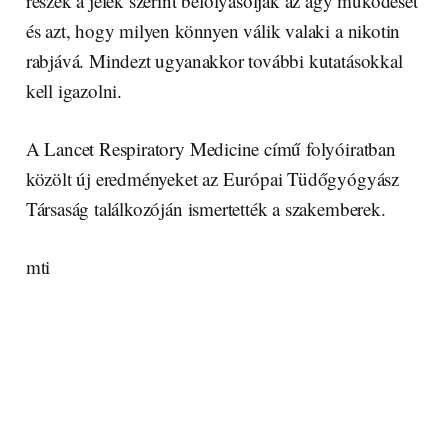
részek a jelek szerint befolyásolják az agy működését
és azt, hogy milyen könnyen válik valaki a nikotin
rabjává. Mindezt ugyanakkor további kutatásokkal
kell igazolni.
A Lancet Respiratory Medicine című folyóiratban
közölt új eredményeket az Európai Tüdőgyógyász
Társaság találkozóján ismertették a szakemberek.
mti