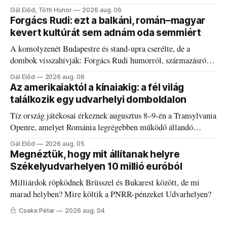
a fogaddal, a fogorvosi ügyeletet is!
Gál Előd, Tóth Hunor
2026 aug. 06
Forgács Rudi: ezt a balkáni, román–magyar
kevert kultúrát sem adnám oda semmiért
A komolyzenét Budapestre és stand-upra cserélte, de a
dombok visszahívják: Forgács Rudi humorról, származásról
és határokról.
Gál Előd
2026 aug. 06
Az amerikaiaktól a kínaiakig: a fél világ
találkozik egy udvarhelyi domboldalon
Tíz ország játékosai érkeznek augusztus 8–9-én a Transylvania
Openre, amelyet Románia legrégebben működő állandó
discgolfpályáján rendeznek meg.
Gál Előd
2026 aug. 05
Megnéztük, hogy mit állítanak helyre
Székelyudvarhelyen 10 millió euróból
Milliárdok röpködnek Brüsszel és Bukarest között, de mi
marad helyben? Mire költik a PNRR-pénzeket Udvarhelyen?
Cseke Péter
2026 aug. 04