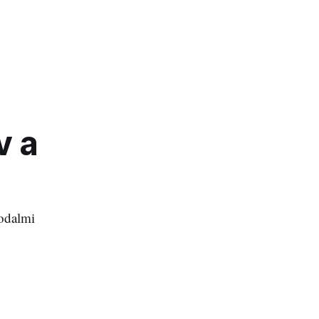
v a
rodalmi