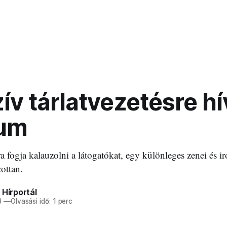
ív tárlatvezetésre hí
um
ra fogja kalauzolni a látogatókat, egy különleges zenei és i
ottan.
 Hírportál
3
—
Olvasási idő: 1 perc