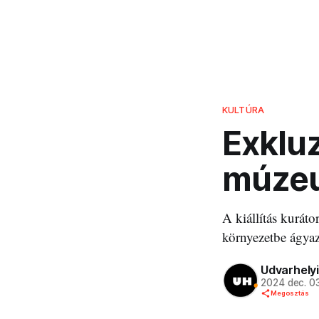
KULTÚRA
Exkluz
múze
A kiállítás kuráto
környezetbe ágyaz
Udvarhelyi
2024 dec. 0
Megosztás