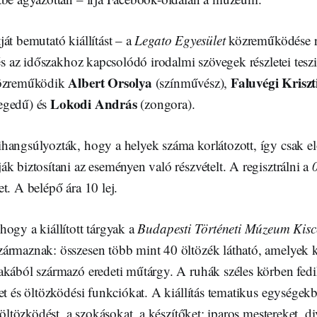
át bemutató kiállítást – a
Legato Egyesület
közreműködése r
 és az időszakhoz kapcsolódó irodalmi szövegek részletei tes
Albert Orsolya
Faluvégi Kriszt
Közreműködik
(színművész),
Lokodi András
egedű) és
(zongora).
hangsúlyozták, hogy a helyek száma korlátozott, így csak elő
k biztosítani az eseményen való részvételt. A regisztrálni a
0
t. A belépő ára 10 lej.
ogy a kiállított tárgyak a
Budapesti Történeti Múzeum Kis
ármaznak: összesen több mint 40 öltözék látható, amelyek
akából származó eredeti műtárgy. A ruhák széles körben fed
et és öltözködési funkciókat. A kiállítás tematikus egységek
i öltözködést, a szokásokat, a készítőket: iparos mestereket, d