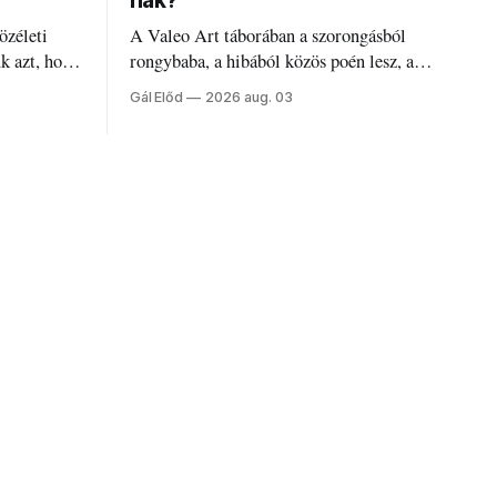
nak?
özéleti
A Valeo Art táborában a szorongásból
ük azt, hogy
rongybaba, a hibából közös poén lesz, a
régi diákszínjátszók pedig újra és újra
Gál Előd
2026 aug. 03
visszatalálnak egymáshoz.