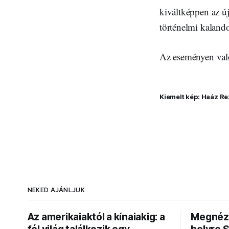
kiváltképpen az 
történelmi kaland
Az eseményen való 
Kiemelt kép: Haáz R
NEKED AJÁNLJUK
Az amerikaiaktól a kínaiakig: a
Megnézt