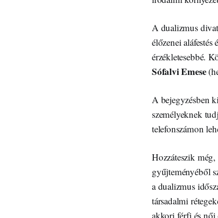
A dualizmus divatj
élőzenei aláfestés
érzékletesebbé. 
Sófalvi Emese
(h
A bejegyzésben ki
személyeknek tudjá
telefonszámon lehe
Hozzáteszik még, h
gyűjteményéből sz
a dualizmus idősz
társadalmi rétegek
akkori férfi és nő