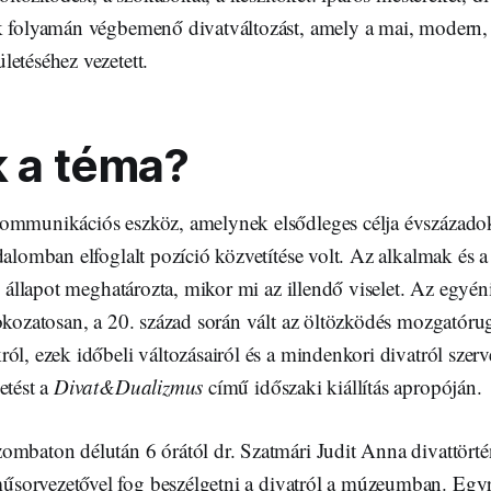
k folyamán végbemenő divatváltozást, amely a mai, modern
etéséhez vezetett.
k a téma?
ommunikációs eszköz, amelynek elsődleges célja évszázadok
dalomban elfoglalt pozíció közvetítése volt. Az alkalmak és 
di állapot meghatározta, mikor mi az illendő viselet. Az egyén
fokozatosan, a 20. század során vált az öltözködés mozgatóru
ól, ezek időbeli változásairól és a mindenkori divatról szer
etést a
Divat&Dualizmus
című időszaki kiállítás apropóján.
ombaton délután 6 órától dr. Szatmári Judit Anna divattört
sorvezetővel fog beszélgetni a divatról a múzeumban. Egyrés