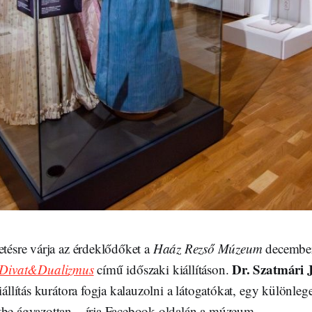
etésre várja az érdeklődőket a
Haáz Rezső Múzeum
december
Dr. Szatmári 
Divat&Dualizmus
című időszaki kiállításon.
iállítás kurátora fogja kalauzolni a látogatókat, egy különleg
tbe ágyazottan – írja Facebook-oldalán a múzeum.