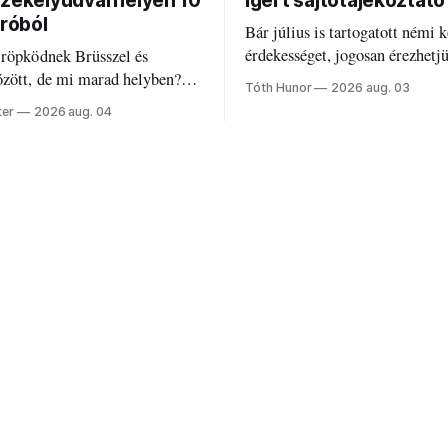
Székelyudvarhelyen 10
ígért sajtótájékoztató
uróból
Bár július is tartogatott némi k
érdekességet, jogosan érezhetj
 röpködnek Brüsszel és
valami elmaradt.
özött, de mi marad helyben?
Tóth Hunor
2026 aug. 03
k a PNRR-pénzeket
ter
2026 aug. 04
en?