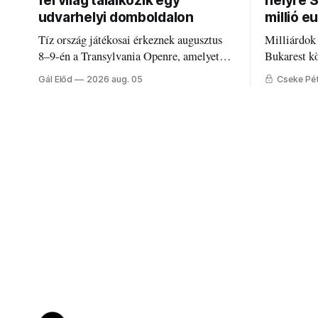
fél világ találkozik egy
helyre 
udvarhelyi domboldalon
millió e
Tíz ország játékosai érkeznek augusztus
Milliárdok
8–9-én a Transylvania Openre, amelyet
Bukarest k
Románia legrégebben működő állandó
Mire költi
Gál Előd
2026 aug. 05
Cseke Pé
discgolfpályáján rendeznek meg.
Udvarhely