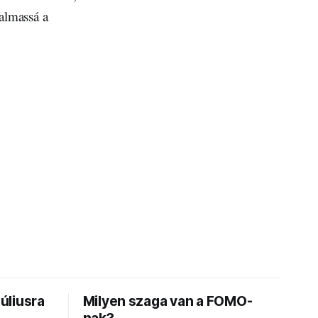
galmassá a
júliusra
Milyen szaga van a FOMO-