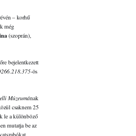
évén – korhű
zik még
ina
(szoprán),
re bejelentkezett
266.218.375
-ös
celli Múzeumá
nak
 közül csaknem 25
ik le a különböző
ben mutatja be az
ivatszabókat,