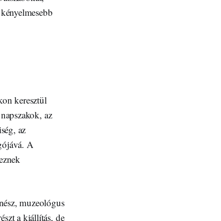
, kényelmesebb
on keresztül
a napszakok, az
iség, az
gójává. A
veznek
énész, muzeológus
zt a kiállítás, de