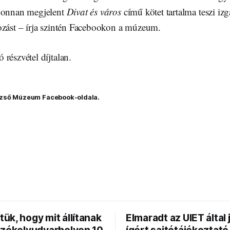
újonnan megjelent
Divat és város
című kötet tartalma teszi iz
ozást – írja szintén Facebookon a múzeum.
részvétel díjtalan.
ezső Múzeum Facebook-oldala.
ük, hogy mit állítanak
Elmaradt az UIET által 