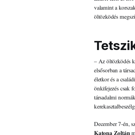
valamint a korsza
öltözködés megszül
Tetszi
– Az öltözködés k
elsősorban a társa
életkor és a csalá
önkifejezés csak 
társadalmi normákr
kerekasztalbeszélg
December 7-én, sz
Katona Zoltán
mű