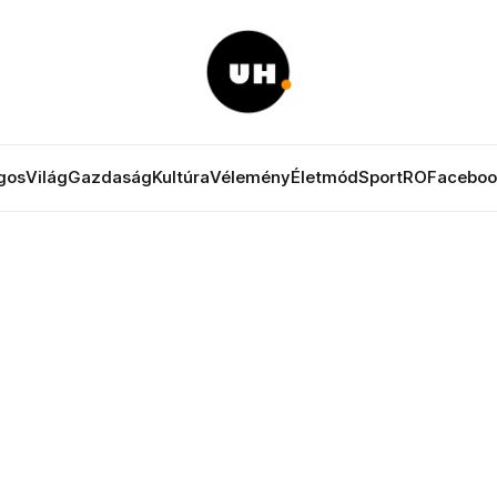
gos
Világ
Gazdaság
Kultúra
Vélemény
Életmód
Sport
RO
Faceboo