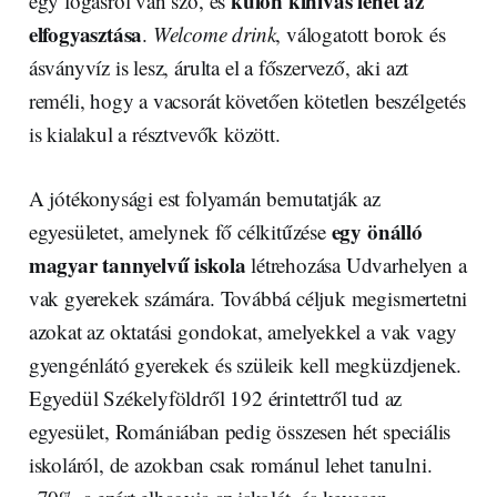
külön kihívás lehet az
egy fogásról van szó, és
elfogyasztása
.
Welcome drink
, válogatott borok és
ásványvíz is lesz, árulta el a főszervező, aki azt
reméli, hogy a vacsorát követően kötetlen beszélgetés
is kialakul a résztvevők között.
A jótékonysági est folyamán bemutatják az
egy önálló
egyesületet, amelynek fő célkitűzése
magyar tannyelvű iskola
létrehozása Udvarhelyen a
vak gyerekek számára. Továbbá céljuk megismertetni
azokat az oktatási gondokat, amelyekkel a vak vagy
gyengénlátó gyerekek és szüleik kell megküzdjenek.
Egyedül Székelyföldről 192 érintettről tud az
egyesület, Romániában pedig összesen hét speciális
iskoláról, de azokban csak románul lehet tanulni.