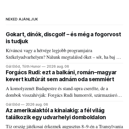
NEKED AJÁNLJUK
Gokart, dínók, discgolf – és még a fogorvost
is tudjuk
Kíváncsi vagy a hétvége legjobb programjaira
Székelyudvarhelyen? Nálunk megtalálod őket – sőt, ha baj van
a fogaddal, a fogorvosi ügyeletet is!
Gál Előd, Tóth Hunor
2026 aug. 06
Forgács Rudi: ezt a balkáni, román–magyar
kevert kultúrát sem adnám oda semmiért
A komolyzenét Budapestre és stand-upra cserélte, de a
dombok visszahívják: Forgács Rudi humorról, származásról
és határokról.
Gál Előd
2026 aug. 06
Az amerikaiaktól a kínaiakig: a fél világ
találkozik egy udvarhelyi domboldalon
Tíz ország játékosai érkeznek augusztus 8–9-én a Transylvania