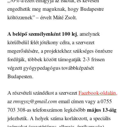
„70%-a ezért elhagyja az iskolát, és kevesen
engedhetik meg maguknak, hogy Budapestre
költözzenek” – érvelt Máté Zsolt.
A belépő személyenként 100 lej
, amelynek
körülbelül felét jótékony célra, a szervezet
megerősítésére, a projektekhez szükséges önrészre
fordítják, többek között támogatják 2-3 frissen
végzett gyógypedagógus továbbképzését
Budapesten.
A részvételi szándékot a szervezet
Facebook-oldalán,
az
rmvgysz@gmail.com
email címen vagy a 0755
május 13-áig
703 308-as telefonszámon legkésőbb
jelezhetik. A helyek száma korlátozott, a speciális
igényeket (vegetáriánus, allergia, érzékenység)