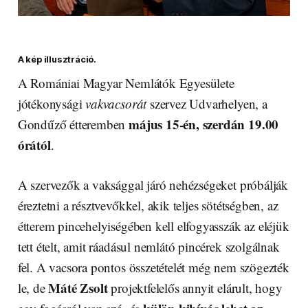
A kép illusztráció.
A Romániai Magyar Nemlátók Egyesülete
jótékonysági
vakvacsorát
szervez Udvarhelyen, a
május 15-én, szerdán 19.00
Gondűző étteremben
órától
.
A szervezők a vaksággal járó nehézségeket próbálják
éreztetni a résztvevőkkel, akik teljes sötétségben, az
étterem pincehelyiségében kell elfogyasszák az eléjük
tett ételt, amit ráadásul nemlátó pincérek szolgálnak
fel. A vacsora pontos összetételét még nem szögezték
Máté Zsolt
le, de
projektfelelős annyit elárult, hogy