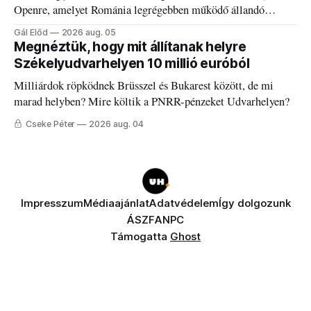
Openre, amelyet Románia legrégebben működő állandó
discgolfpályáján rendeznek meg.
Gál Előd
2026 aug. 05
Megnéztük, hogy mit állítanak helyre
Székelyudvarhelyen 10 millió euróból
Milliárdok röpködnek Brüsszel és Bukarest között, de mi
marad helyben? Mire költik a PNRR-pénzeket Udvarhelyen?
Cseke Péter
2026 aug. 04
Impresszum
Médiaajánlat
Adatvédelem
Így dolgozunk
ÁSZF
ANPC
Támogatta
Ghost