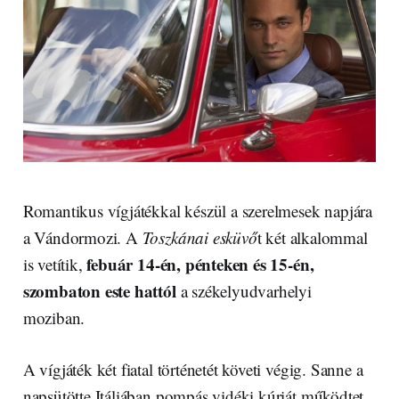
Romantikus vígjátékkal készül a szerelmesek napjára
a Vándormozi. A
Toszkánai esküvő
t két alkalommal
febuár 14-én, pénteken és 15-én,
is vetítik,
szombaton este hattól
a székelyudvarhelyi
moziban.
A vígjáték két fiatal történetét követi végig. Sanne a
napsütötte Itáliában pompás vidéki kúriát működtet,