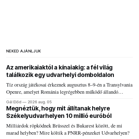
NEKED AJÁNLJUK
Az amerikaiaktól a kínaiakig: a fél világ
találkozik egy udvarhelyi domboldalon
Tíz ország játékosai érkeznek augusztus 8–9-én a Transylvania
Openre, amelyet Románia legrégebben működő állandó
discgolfpályáján rendeznek meg.
Gál Előd
2026 aug. 05
Megnéztük, hogy mit állítanak helyre
Székelyudvarhelyen 10 millió euróból
Milliárdok röpködnek Brüsszel és Bukarest között, de mi
marad helyben? Mire költik a PNRR-pénzeket Udvarhelyen?