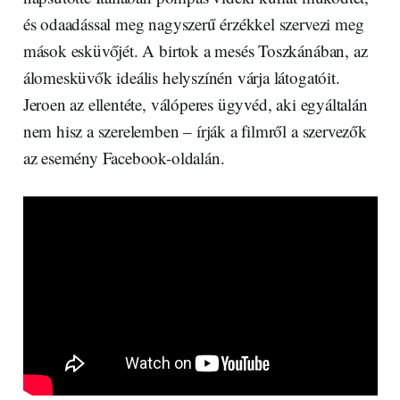
és odaadással meg nagyszerű érzékkel szervezi meg
mások esküvőjét. A birtok a mesés Toszkánában, az
álomesküvők ideális helyszínén várja látogatóit.
Jeroen az ellentéte, válóperes ügyvéd, aki egyáltalán
nem hisz a szerelemben – írják a filmről a szervezők
az esemény Facebook-oldalán.