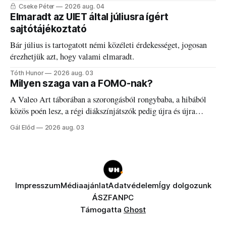
Cseke Péter
2026 aug. 04
Elmaradt az UIET által júliusra ígért
sajtótájékoztató
Bár július is tartogatott némi közéleti érdekességet, jogosan
érezhetjük azt, hogy valami elmaradt.
Tóth Hunor
2026 aug. 03
Milyen szaga van a FOMO-nak?
A Valeo Art táborában a szorongásból rongybaba, a hibából
közös poén lesz, a régi diákszínjátszók pedig újra és újra
visszatalálnak egymáshoz.
Gál Előd
2026 aug. 03
Impresszum
Médiaajánlat
Adatvédelem
Így dolgozunk
ÁSZF
ANPC
Támogatta
Ghost