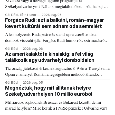
Kíváncsi vagy a hétvége legjobb programjaira
Székelyudvarhelyen? Nálunk megtalálod őket – sőt, ha baj van
a fogaddal, a fogorvosi ügyeletet is!
Gál Előd, Tóth Hunor
2026 aug. 06
Forgács Rudi: ezt a balkáni, román–magyar
kevert kultúrát sem adnám oda semmiért
A komolyzenét Budapestre és stand-upra cserélte, de a
dombok visszahívják: Forgács Rudi humorról, származásról
és határokról.
Gál Előd
2026 aug. 06
Az amerikaiaktól a kínaiakig: a fél világ
találkozik egy udvarhelyi domboldalon
Tíz ország játékosai érkeznek augusztus 8–9-én a Transylvania
Openre, amelyet Románia legrégebben működő állandó
discgolfpályáján rendeznek meg.
Gál Előd
2026 aug. 05
Megnéztük, hogy mit állítanak helyre
Székelyudvarhelyen 10 millió euróból
Milliárdok röpködnek Brüsszel és Bukarest között, de mi
marad helyben? Mire költik a PNRR-pénzeket Udvarhelyen?