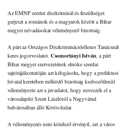
Az EMNP szerint diszkriminál és feszültséget
gerjeszt a románok és a magyarok között a Bihar
megyei névadásokat véleményező bizottság.
A párt az Országos Diszkriminációellenes Tanácsnál
Csomortányi István
keres jogorvoslatot.
, a párt
Bihar megyei szervezetének elnöke szerdai
sajtótájékoztatóján azt kifogásolta, hogy a prefektusi
hivatal keretében működő bizottság kedvezőtlenül
véleményezte azt a javaslatot, hogy nevezzék el a
városalapító Szent Lászlóról a Nagyvárad
belvárosában álló Körös-hidat.
A véleményezés nem kötelező érvényű, ezt a város