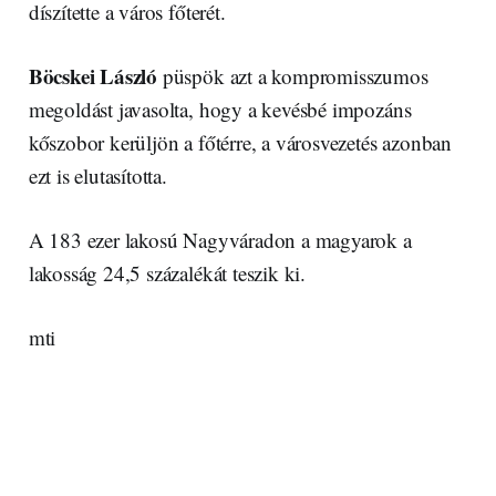
díszítette a város főterét.
Böcskei László
püspök azt a kompromisszumos
megoldást javasolta, hogy a kevésbé impozáns
kőszobor kerüljön a főtérre, a városvezetés azonban
ezt is elutasította.
A 183 ezer lakosú Nagyváradon a magyarok a
lakosság 24,5 százalékát teszik ki.
mti