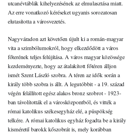
utcanévtáblák kihelyezésének az elmulasztása miatt.
Az erre vonatkozó kéréseket ugyanis sorozatosan
elutasította a városvezetés.
Nagyváradon azt követően újult ki a román-magyar
vita a szimbólumokról, hogy elkezdődött a város
főterének teljes felújítása. A város magyar közössége
kezdeményezte, hogy az átalakított főtéren álljon
ismét Szent László szobra. A téren az idők során a
király több szobra is állt. A legutóbbit - a 19. század
végén felállított egész alakos bronz szobrot - 1923-
ban távolították el a városközpontból, és vitték a
római katolikus székesegyház elé, a püspökség
telkére. A római katolikus egyház fogadta be a király
kisméretű barokk kőszobrát is, mely korábban