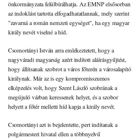
önkormányzata felülbírálhatja. Az EMNP elsősorban
az indoklást tartotta elfogadhatatlannak, mely szerint
"zavarná a román nemzeti egységet", ha egy magyar
király nevét viselné a híd.
Csomortányi István arra emlékeztetett, hogy a
nagyváradi magyarság azért indított aláírásgyűjtést,
hogy állítsanak szobrot a város főterén a városalapító
királynak. Már az is egy kompromisszumos
elképzelés volt, hogy Szent László szobrának a
megújuló várban keressenek helyet, és a szobor
helyett a főtér melletti híd kapja a király nevét.
Csomortányi azt is bejelentette, pert indítanak a
polgármesteri hivatal ellen a többnyelvű