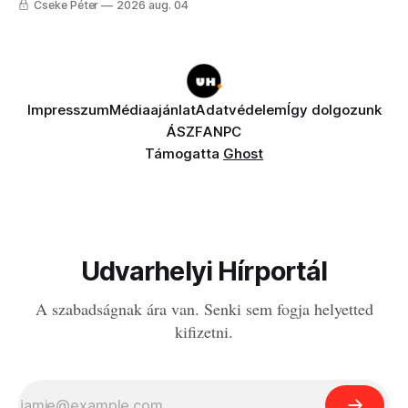
Cseke Péter
2026 aug. 04
Impresszum
Médiaajánlat
Adatvédelem
Így dolgozunk
ÁSZF
ANPC
Támogatta
Ghost
Udvarhelyi Hírportál
A szabadságnak ára van. Senki sem fogja helyetted
kifizetni.