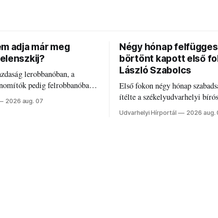
em adja már meg
Négy hónap felfügges
elenszkij?
börtönt kapott első f
László Szabolcs
azdaság lerobbanóban, a
inomítók pedig felrobbanóban.
Első fokon négy hónap szabads
z ukrán népharag, amikor
ítélte a székelyudvarhelyi bíró
2026 aug. 07
 vezetőivel.
Szabolcsot.
Udvarhelyi Hírportál
2026 aug.