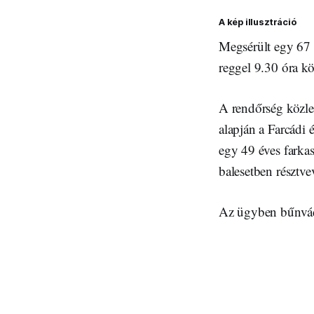
A kép illusztráció
Megsérült egy 67 
reggel 9.30 óra kö
A rendőrség közle
alapján a Farcádi 
egy 49 éves farkasl
balesetben résztve
Az ügyben bűnvádi 