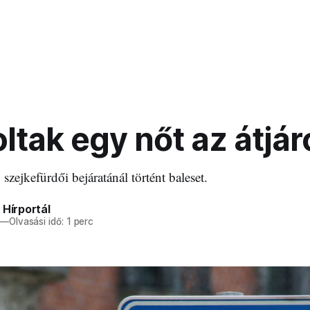
ltak egy nőt az átjá
zejkefürdői bejáratánál történt baleset.
 Hírportál
—
Olvasási idő: 1 perc