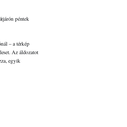
átjárón péntek
nál – a térkép
leset. Az áldozatot
ázza, egyik