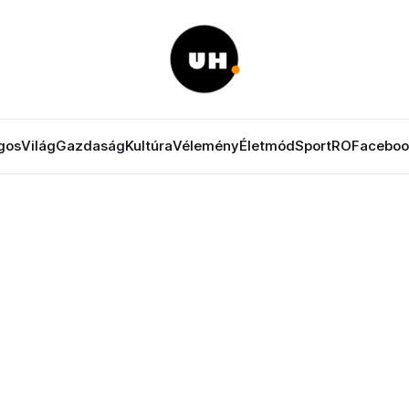
gos
Világ
Gazdaság
Kultúra
Vélemény
Életmód
Sport
RO
Faceboo