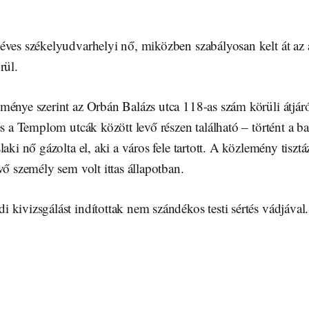
éves székelyudvarhelyi nő, miközben szabályosan kelt át az 
rül.
ménye szerint az Orbán Balázs utca 118-as szám körüli átjáró
és a Templom utcák között levő részen található – történt a ba
aki nő gázolta el, aki a város fele tartott. A közlemény tiszt
vő személy sem volt ittas állapotban.
kivizsgálást indítottak nem szándékos testi sértés vádjával.