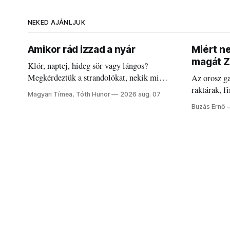
NEKED AJÁNLJUK
Amikor rád izzad a nyár
Miért n
magát Z
Klór, naptej, hideg sör vagy lángos?
Megkérdeztük a strandolókat, nekik mi
Az orosz g
jelenti a nyarat, és hogyan bírják a
raktárak, f
Magyari Tímea, Tóth Hunor
2026 aug. 07
kánikulát.
Akárcsak a
Buzás Ernő
elégedetlen