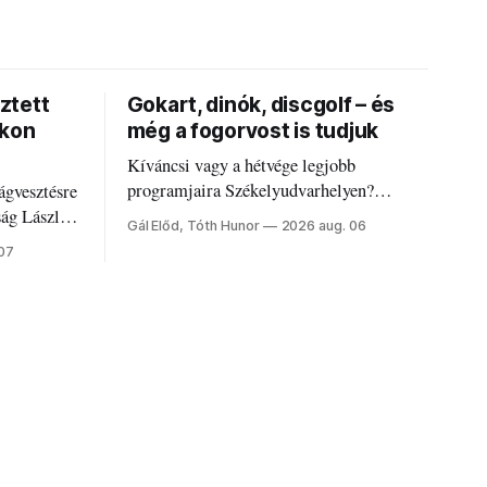
ztett
Gokart, dinók, discgolf – és
okon
még a fogorvost is tudjuk
Kíváncsi vagy a hétvége legjobb
programjaira Székelyudvarhelyen?
ágvesztésre
Nálunk megtalálod őket – sőt, ha baj van a
ság László
Gál Előd, Tóth Hunor
2026 aug. 06
fogaddal, a fogorvosi ügyeletet is!
 07