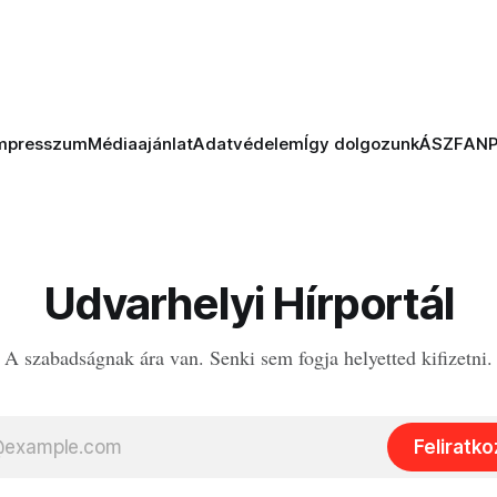
mpresszum
Médiaajánlat
Adatvédelem
Így dolgozunk
ÁSZF
AN
Udvarhelyi Hírportál
A szabadságnak ára van. Senki sem fogja helyetted kifizetni.
Feliratk