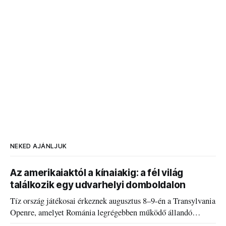
NEKED AJÁNLJUK
Az amerikaiaktól a kínaiakig: a fél világ
találkozik egy udvarhelyi domboldalon
Tíz ország játékosai érkeznek augusztus 8–9-én a Transylvania
Openre, amelyet Románia legrégebben működő állandó
discgolfpályáján rendeznek meg.