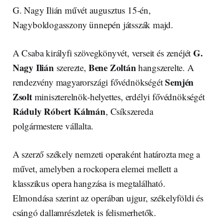
G. Nagy Ilián művét augusztus 15-én,
Nagyboldogasszony ünnepén játsszák majd.
G.
A Csaba királyfi szövegkönyvét, verseit és zenéjét
Nagy Ilián
Bene Zoltán
szerezte,
hangszerelte. A
Semjén
rendezvény magyarországi fővédnökségét
Zsolt
miniszterelnök-helyettes, erdélyi fővédnökségét
Ráduly Róbert Kálmán
, Csíkszereda
polgármestere vállalta.
A szerző székely nemzeti operaként határozta meg a
művet, amelyben a rockopera elemei mellett a
klasszikus opera hangzása is megtalálható.
Elmondása szerint az operában ujgur, székelyföldi és
csángó dallamrészletek is felismerhetők.