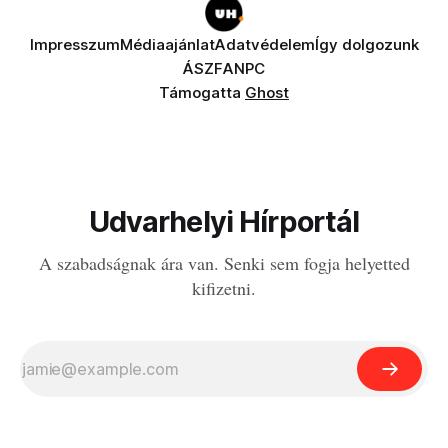
Impresszum
Médiaajánlat
Adatvédelem
Így dolgozunk
ÁSZF
ANPC
Támogatta
Ghost
Udvarhelyi Hírportál
A szabadságnak ára van. Senki sem fogja helyetted
kifizetni.