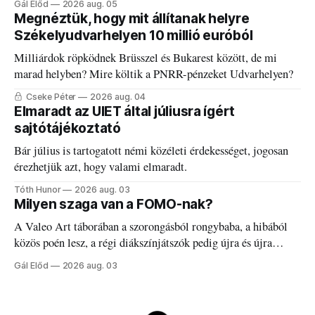
Gál Előd
2026 aug. 05
Megnéztük, hogy mit állítanak helyre
Székelyudvarhelyen 10 millió euróból
Milliárdok röpködnek Brüsszel és Bukarest között, de mi
marad helyben? Mire költik a PNRR-pénzeket Udvarhelyen?
Cseke Péter
2026 aug. 04
Elmaradt az UIET által júliusra ígért
sajtótájékoztató
Bár július is tartogatott némi közéleti érdekességet, jogosan
érezhetjük azt, hogy valami elmaradt.
Tóth Hunor
2026 aug. 03
Milyen szaga van a FOMO-nak?
A Valeo Art táborában a szorongásból rongybaba, a hibából
közös poén lesz, a régi diákszínjátszók pedig újra és újra
visszatalálnak egymáshoz.
Gál Előd
2026 aug. 03