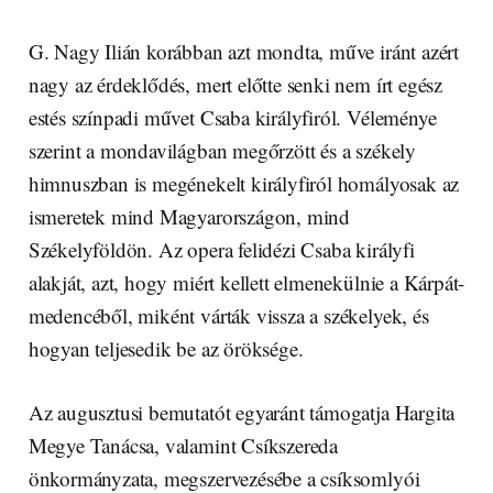
G. Nagy Ilián korábban azt mondta, műve iránt azért
nagy az érdeklődés, mert előtte senki nem írt egész
estés színpadi művet Csaba királyfiról. Véleménye
szerint a mondavilágban megőrzött és a székely
himnuszban is megénekelt királyfiról homályosak az
ismeretek mind Magyarországon, mind
Székelyföldön. Az opera felidézi Csaba királyfi
alakját, azt, hogy miért kellett elmenekülnie a Kárpát-
medencéből, miként várták vissza a székelyek, és
hogyan teljesedik be az öröksége.
Az augusztusi bemutatót egyaránt támogatja Hargita
Megye Tanácsa, valamint Csíkszereda
önkormányzata, megszervezésébe a csíksomlyói