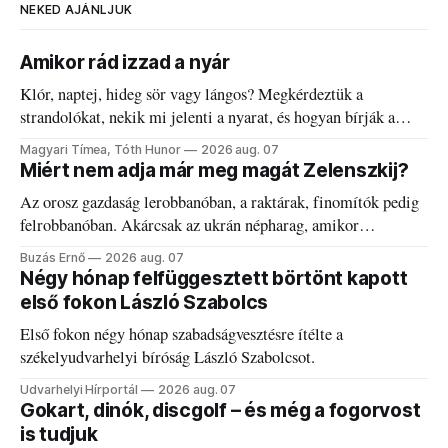
NEKED AJÁNLJUK
Amikor rád izzad a nyár
Klór, naptej, hideg sör vagy lángos? Megkérdeztük a
strandolókat, nekik mi jelenti a nyarat, és hogyan bírják a
kánikulát.
Magyari Tímea, Tóth Hunor
2026 aug. 07
Miért nem adja már meg magát Zelenszkij?
Az orosz gazdaság lerobbanóban, a raktárak, finomítók pedig
felrobbanóban. Akárcsak az ukrán népharag, amikor
elégedetlen vezetőivel.
Buzás Ernő
2026 aug. 07
Négy hónap felfüggesztett börtönt kapott
első fokon László Szabolcs
Első fokon négy hónap szabadságvesztésre ítélte a
székelyudvarhelyi bíróság László Szabolcsot.
Udvarhelyi Hírportál
2026 aug. 07
Gokart, dinók, discgolf – és még a fogorvost
is tudjuk