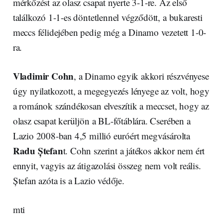
mérkőzést az olasz csapat nyerte 3-1-re. Az első
találkozó 1-1-es döntetlennel végződött, a bukaresti
meccs félidejében pedig még a Dinamo vezetett 1-0-
ra.
Vladimir Cohn
, a Dinamo egyik akkori részvényese
úgy nyilatkozott, a megegyezés lényege az volt, hogy
a románok szándékosan elveszítik a meccset, hogy az
olasz csapat kerüljön a BL-főtáblára. Cserében a
Lazio 2008-ban 4,5 millió euróért megvásárolta
Radu Ștefan
t. Cohn szerint a játékos akkor nem ért
ennyit, vagyis az átigazolási összeg nem volt reális.
Ștefan azóta is a Lazio védője.
mti