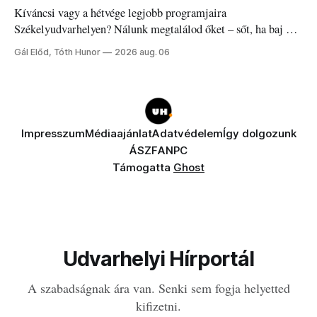
Kíváncsi vagy a hétvége legjobb programjaira
Székelyudvarhelyen? Nálunk megtalálod őket – sőt, ha baj van
a fogaddal, a fogorvosi ügyeletet is!
Gál Előd, Tóth Hunor
2026 aug. 06
Impresszum
Médiaajánlat
Adatvédelem
Így dolgozunk
ÁSZF
ANPC
Támogatta
Ghost
Udvarhelyi Hírportál
A szabadságnak ára van. Senki sem fogja helyetted
kifizetni.