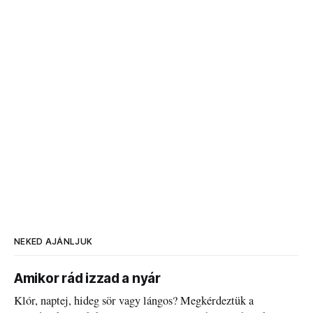
NEKED AJÁNLJUK
Amikor rád izzad a nyár
Klór, naptej, hideg sör vagy lángos? Megkérdeztük a