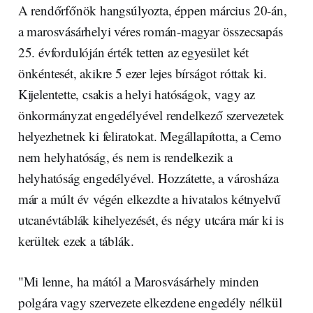
A rendőrfőnök hangsúlyozta, éppen március 20-án,
a marosvásárhelyi véres román-magyar összecsapás
25. évfordulóján érték tetten az egyesület két
önkéntesét, akikre 5 ezer lejes bírságot róttak ki.
Kijelentette, csakis a helyi hatóságok, vagy az
önkormányzat engedélyével rendelkező szervezetek
helyezhetnek ki feliratokat. Megállapította, a Cemo
nem helyhatóság, és nem is rendelkezik a
helyhatóság engedélyével. Hozzátette, a városháza
már a múlt év végén elkezdte a hivatalos kétnyelvű
utcanévtáblák kihelyezését, és négy utcára már ki is
kerültek ezek a táblák.
"Mi lenne, ha mától a Marosvásárhely minden
polgára vagy szervezete elkezdene engedély nélkül