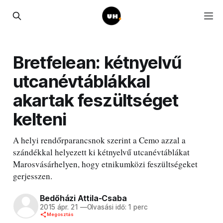
Bretfelean: kétnyelvű
utcanévtáblákkal
akartak feszültséget
kelteni
A helyi rendőrparancsnok szerint a Cemo azzal a
szándékkal helyezett ki kétnyelvű utcanévtáblákat
Marosvásárhelyen, hogy etnikumközi feszültségeket
gerjesszen.
Bedőházi Attila-Csaba
2015 ápr. 21
—
Olvasási idő: 1 perc
Megosztás