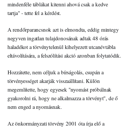
mindenféle táblákat kitenni ahová csak a kedve
tartja" - tette fel a kérdést.
A rendőrparancsnok azt is elmondta, eddig mintegy
negyven ingatlan tulajdonosának adtak 48 órás
haladékot a törvénytelenül kihelyezett utcanévtábla
eltávolítására, a felszólítási akció azonban folytatódik.
Hozzátette, nem céljuk a bírságolás, csupán a
törvényességet akarják visszaállítani. Külön
megemlítette, hogy egyesek "nyomást próbálnak
gyakorolni rá, hogy ne alkalmazza a törvényt", de ő
nem enged a nyomásnak.
Az önkormányzati törvény 2001 óta írja elő a