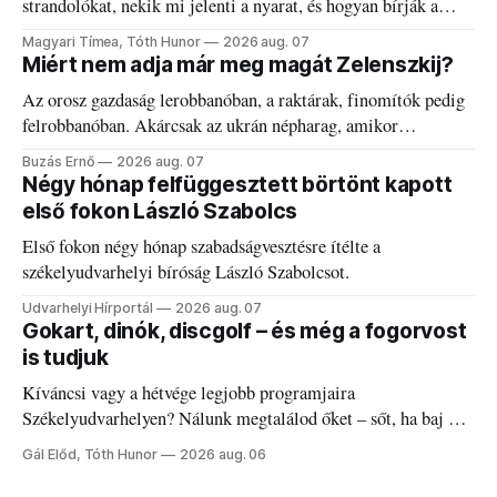
strandolókat, nekik mi jelenti a nyarat, és hogyan bírják a
kánikulát.
Magyari Tímea, Tóth Hunor
2026 aug. 07
Miért nem adja már meg magát Zelenszkij?
Az orosz gazdaság lerobbanóban, a raktárak, finomítók pedig
felrobbanóban. Akárcsak az ukrán népharag, amikor
elégedetlen vezetőivel.
Buzás Ernő
2026 aug. 07
Négy hónap felfüggesztett börtönt kapott
első fokon László Szabolcs
Első fokon négy hónap szabadságvesztésre ítélte a
székelyudvarhelyi bíróság László Szabolcsot.
Udvarhelyi Hírportál
2026 aug. 07
Gokart, dinók, discgolf – és még a fogorvost
is tudjuk
Kíváncsi vagy a hétvége legjobb programjaira
Székelyudvarhelyen? Nálunk megtalálod őket – sőt, ha baj van
a fogaddal, a fogorvosi ügyeletet is!
Gál Előd, Tóth Hunor
2026 aug. 06