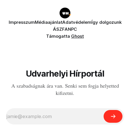
Impresszum
Médiaajánlat
Adatvédelem
Így dolgozunk
ÁSZF
ANPC
Támogatta
Ghost
Udvarhelyi Hírportál
A szabadságnak ára van. Senki sem fogja helyetted
kifizetni.