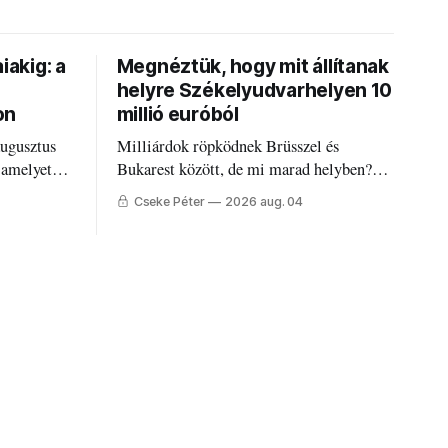
iakig: a
Megnéztük, hogy mit állítanak
helyre Székelyudvarhelyen 10
on
millió euróból
augusztus
Milliárdok röpködnek Brüsszel és
 amelyet
Bukarest között, de mi marad helyben?
állandó
Mire költik a PNRR-pénzeket
Cseke Péter
2026 aug. 04
g.
Udvarhelyen?