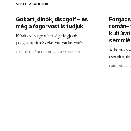
NEKED AJÁNLJUK
Gokart, dínók, discgolf – és
Forgács 
még a fogorvost is tudjuk
román–m
kultúrá
Kíváncsi vagy a hétvége legjobb
semmié
programjaira Székelyudvarhelyen?
Nálunk megtalálod őket – sőt, ha baj van a
A komolyze
Gál Előd, Tóth Hunor
2026 aug. 06
fogaddal, a fogorvosi ügyeletet is!
cserélte, d
Forgács Ru
Gál Előd
határokról.