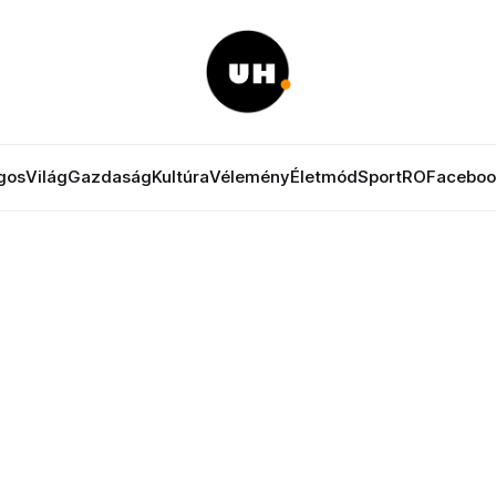
gos
Világ
Gazdaság
Kultúra
Vélemény
Életmód
Sport
RO
Faceboo