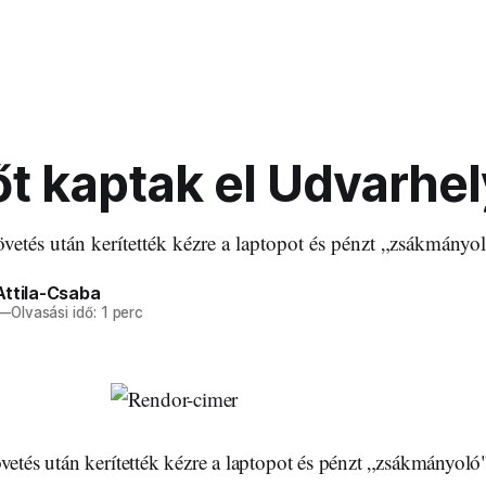
őt kaptak el Udvarhe
övetés után kerítették kézre a laptopot és pénzt „zsákmányo
Attila-Csaba
—
Olvasási idő: 1 perc
vetés után kerítették kézre a laptopot és pénzt „zsákmányoló