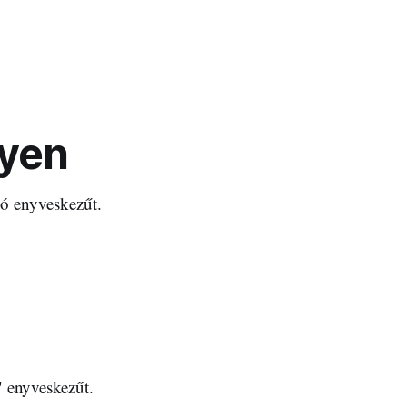
lyen
ló enyveskezűt.
" enyveskezűt.