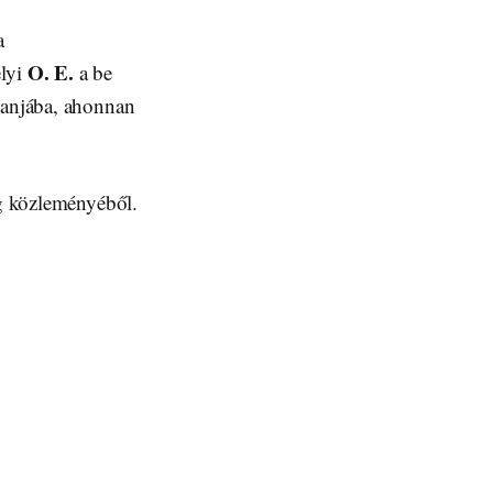
a
O. E.
elyi
a be
lanjába, ahonnan
ég közleményéből.