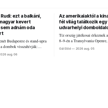
Rudi: ezt a balkáni,
Az amerikaiaktól a kína
agyar kevert
fél világ találkozik egy
t sem adnám oda
udvarhelyi domboldal
rt
Tíz ország játékosai érkeznek 
8–9-én a Transylvania Openre,
nét Budapestre és stand-upra
Románia legrégebben működő 
e a dombok visszahívják:
Gál Előd
2026 aug. 05
discgolfpályáján rendeznek me
di humorról, származásról és
2026 aug. 06