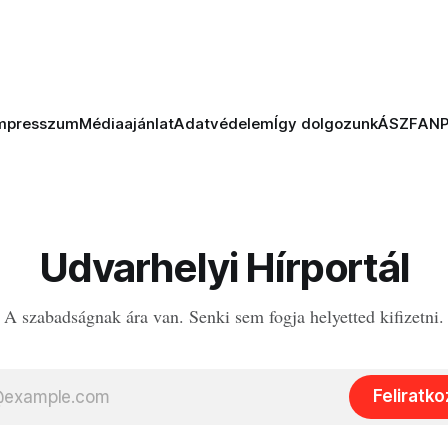
mpresszum
Médiaajánlat
Adatvédelem
Így dolgozunk
ÁSZF
AN
Udvarhelyi Hírportál
A szabadságnak ára van. Senki sem fogja helyetted kifizetni.
Feliratk