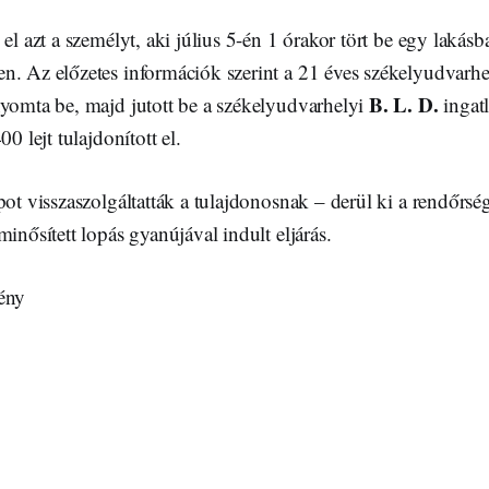
 el azt a személyt, aki július 5-én 1 órakor tört be egy lakásb
n. Az előzetes információk szerint a 21 éves székelyudvarh
B. L. D.
nyomta be, majd jutott be a székelyudvarhelyi
ingat
00 lejt tulajdonított el.
pot visszaszolgáltatták a tulajdonosnak – derül ki a rendőrs
minősített lopás gyanújával indult eljárás.
ény