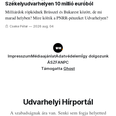
Székelyudvarhelyen 10 millió euróból
Milliárdok röpködnek Brüsszel és Bukarest között, de mi
marad helyben? Mire költik a PNRR-pénzeket Udvarhelyen?
Cseke Péter
2026 aug. 04
Impresszum
Médiaajánlat
Adatvédelem
Így dolgozunk
ÁSZF
ANPC
Támogatta
Ghost
Udvarhelyi Hírportál
A szabadságnak ára van. Senki sem fogja helyetted