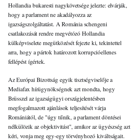
Hollandia bukaresti nagykövetsége jelezte: elvárják,
hogy a parlament ne akadályozza az
igazságszolgáltatást. A Románia schengeni
csatlakozását rendre megvétózó Hollandia
külképviselete megütközését fejezte ki, tekintettel
arra, hogy a pártok határozott korrupcióellenes
fellépést ígértek.
Az Európai Bizottság egyik tisztségviselője a
Mediafax hírügynökségnek azt mondta, hogy
Brüsszel az igazságügyi országjelentésben
megfogalmazott ajánlások teljesítését várja
Romániától, de "úgy tűnik, a parlament döntései
nélkülözik az objektivitást", amikor az ügyészség azt
kéri, vonja meg egy-egy törvényhozó kiváltságait.