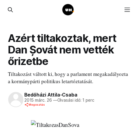
Azért tiltakoztak, mert
Dan Șovát nem vették
őrizetbe
Tiltakozást váltott ki, hogy a parlament megakadályozta
a kormánypárti politikus letartóztatását.
Bedőházi Attila-Csaba
2015 márc. 26
—
Olvasási idő: 1 perc
Megosztás