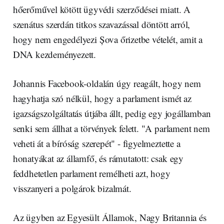
hőerőművel kötött ügyvédi szerződései miatt. A
szenátus szerdán titkos szavazással döntött arról,
hogy nem engedélyezi Șova őrizetbe vételét, amit a
DNA kezdeményezett.
Johannis Facebook-oldalán úgy reagált, hogy nem
hagyhatja szó nélkül, hogy a parlament ismét az
igazságszolgáltatás útjába állt, pedig egy jogállamban
senki sem állhat a törvények felett. "A parlament nem
veheti át a bíróság szerepét" - figyelmeztette a
honatyákat az államfő, és rámutatott: csak egy
feddhetetlen parlament remélheti azt, hogy
visszanyeri a polgárok bizalmát.
Az ügyben az Egyesült Államok, Nagy Britannia és