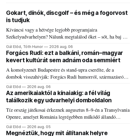
Gokart, dínók, discgolf – és még a fogorvost
is tudjuk
Kíváncsi vagy a hétvége legjobb programjaira
Székelyudvarhelyen? Nálunk megtalálod őket – sőt, ha baj van
a fogaddal, a fogorvosi ügyeletet is!
Gál Előd, Tóth Hunor
2026 aug. 06
Forgács Rudi: ezt a balkáni, román–magyar
kevert kultúrát sem adnám oda semmiért
A komolyzenét Budapestre és stand-upra cserélte, de a
dombok visszahívják: Forgács Rudi humorról, származásról
és határokról.
Gál Előd
2026 aug. 06
Az amerikaiaktól a kínaiakig: a fél világ
találkozik egy udvarhelyi domboldalon
Tíz ország játékosai érkeznek augusztus 8–9-én a Transylvania
Openre, amelyet Románia legrégebben működő állandó
discgolfpályáján rendeznek meg.
Gál Előd
2026 aug. 05
Megnéztük, hogy mit állítanak helyre