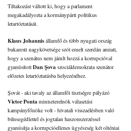
Tiltakozást váltott ki, hogy a parlament
megakadályozta a kormánypárti politikus
letartóztatását.
Klaus Johannis
államfő és több nyugati ország
bukaresti nagykövetsége szót emelt szerdán amiatt,
hogy a szenátus nem járult hozzá a korrupcióval
Dan Șova
gyanúsított
szociáldemokrata szenátor
előzetes letartóztatásba helyezéséhez.
Șovát - aki tavaly az államfői tisztségre pályázó
Victor Ponta
miniszterelnök választási
kampányfőnöke volt - hivatali visszaélésben való
bűnsegédlettel és jogtalan haszonszerzéssel
gyanúsítja a korrupcióellenes ügyészség két olténiai