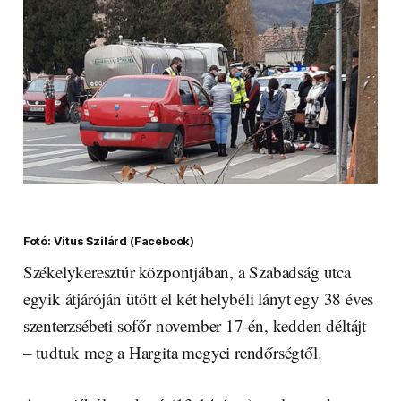
Fotó: Vitus Szilárd (Facebook)
Székelykeresztúr központjában, a Szabadság utca
egyik átjáróján ütött el két helybéli lányt egy 38 éves
szenterzsébeti sofőr november 17-én, kedden déltájt
– tudtuk meg a Hargita megyei rendőrségtől.