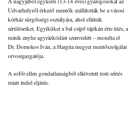
A nagyjából egykorú (13-14 éves) gyalogosokat az
Udvarhelyről érkező mentők szállították be a városi
kórház sürgősségi osztályára, ahol ellátták
sérüléseiket. Egyiküket a bal csípő tájékán érte ütés, a
másik enyhe agyrázkódást szenvedett – mondta el
Dr. Domokos Iván, a Hargita megyei mentőszolgálat
orvosigazgatója.
A sofőr ellen gondatlanságból elkövetett testi sértés
miatt indul eljárás.