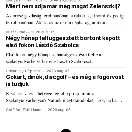
Magyari Tímea, Tóth Hunor
2026 aug. 07
Miért nem adja már meg magát Zelenszkij?
Az orosz gazdaság lerobbanóban, a raktárak, finomítók pedig
felrobbanóban. Akárcsak az ukrán népharag, amikor
elégedetlen vezetőivel.
Buzás Ernő
2026 aug. 07
Négy hónap felfüggesztett börtönt kapott
első fokon László Szabolcs
Első fokon négy hónap szabadságvesztésre ítélte a
székelyudvarhelyi bíróság László Szabolcsot.
Udvarhelyi Hírportál
2026 aug. 07
Gokart, dinók, discgolf – és még a fogorvost
is tudjuk
Kíváncsi vagy a hétvége legjobb programjaira
Székelyudvarhelyen? Nálunk megtalálod őket – sőt, ha baj van
a fogaddal, a fogorvosi ügyeletet is!
Gál Előd, Tóth Hunor
2026 aug. 06