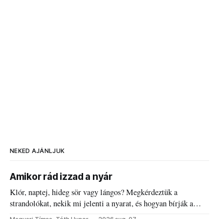
NEKED AJÁNLJUK
Amikor rád izzad a nyár
Klór, naptej, hideg sör vagy lángos? Megkérdeztük a
strandolókat, nekik mi jelenti a nyarat, és hogyan bírják a
kánikulát.