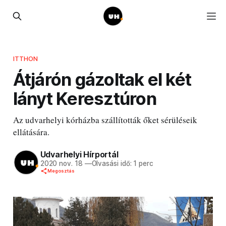
ITTHON
Átjárón gázoltak el két
lányt Keresztúron
Az udvarhelyi kórházba szállították őket sérüléseik
ellátására.
Udvarhelyi Hírportál
2020 nov. 18
—
Olvasási idő: 1 perc
Megosztás