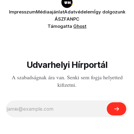
Impresszum
Médiaajánlat
Adatvédelem
Így dolgozunk
ÁSZF
ANPC
Támogatta
Ghost
Udvarhelyi Hírportál
A szabadságnak ára van. Senki sem fogja helyetted
kifizetni.