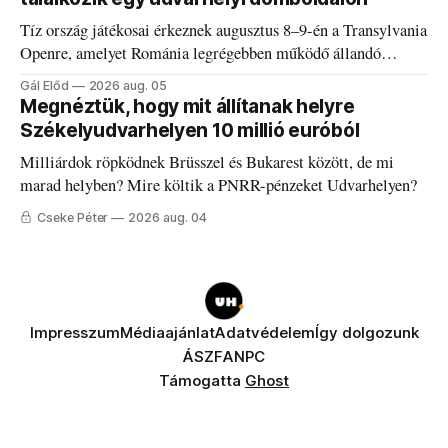
Tíz ország játékosai érkeznek augusztus 8–9-én a Transylvania
Openre, amelyet Románia legrégebben működő állandó
discgolfpályáján rendeznek meg.
Gál Előd
2026 aug. 05
Megnéztük, hogy mit állítanak helyre
Székelyudvarhelyen 10 millió euróból
Milliárdok röpködnek Brüsszel és Bukarest között, de mi
marad helyben? Mire költik a PNRR-pénzeket Udvarhelyen?
Cseke Péter
2026 aug. 04
Impresszum
Médiaajánlat
Adatvédelem
Így dolgozunk
ÁSZF
ANPC
Támogatta
Ghost