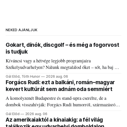
NEKED AJÁNLJUK
Gokart, dínók, discgolf – és még a fogorvost
is tudjuk
Kíváncsi vagy a hétvége legjobb programjaira
Székelyudvarhelyen? Nálunk megtalálod őket – sőt, ha baj van
a fogaddal, a fogorvosi ügyeletet is!
Gál Előd, Tóth Hunor
2026 aug. 06
Forgács Rudi: ezt a balkáni, román–magyar
kevert kultúrát sem adnám oda semmiért
A komolyzenét Budapestre és stand-upra cserélte, de a
dombok visszahívják: Forgács Rudi humorról, származásról
és határokról.
Gál Előd
2026 aug. 06
Az amerikaiaktól a kínaiakig: a fél világ
találkozik egy udvarhelyi domboldalon