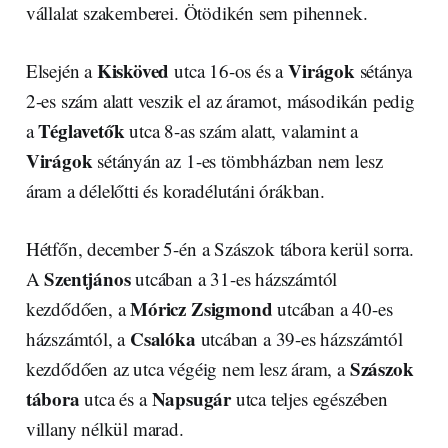
vállalat szakemberei. Ötödikén sem pihennek.
Kisköved
Virágok
Elsején a
utca 16-os és a
sétánya
2-es szám alatt veszik el az áramot, másodikán pedig
Téglavetők
a
utca 8-as szám alatt, valamint a
Virágok
sétányán az 1-es tömbházban nem lesz
áram a délelőtti és koradélutáni órákban.
Hétfőn, december 5-én a Szászok tábora kerül sorra.
Szentjános
A
utcában a 31-es házszámtól
Móricz Zsigmond
kezdődően, a
utcában a 40-es
Csalóka
házszámtól, a
utcában a 39-es házszámtól
Szászok
kezdődően az utca végéig nem lesz áram, a
tábora
Napsugár
utca és a
utca teljes egészében
villany nélkül marad.