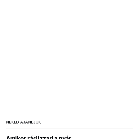
NEKED AJÁNLJUK
Amikor rád izzad a nyár