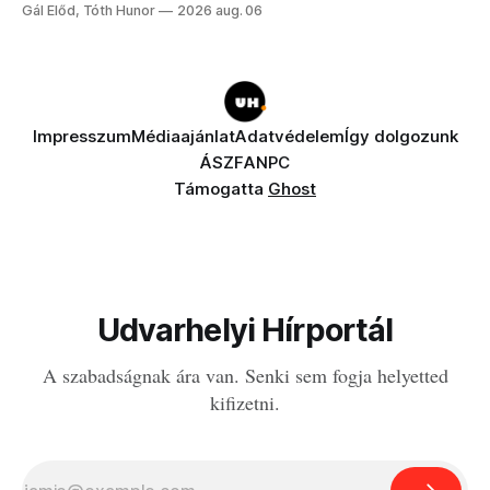
a fogaddal, a fogorvosi ügyeletet is!
Gál Előd, Tóth Hunor
2026 aug. 06
Impresszum
Médiaajánlat
Adatvédelem
Így dolgozunk
ÁSZF
ANPC
Támogatta
Ghost
Udvarhelyi Hírportál
A szabadságnak ára van. Senki sem fogja helyetted
kifizetni.