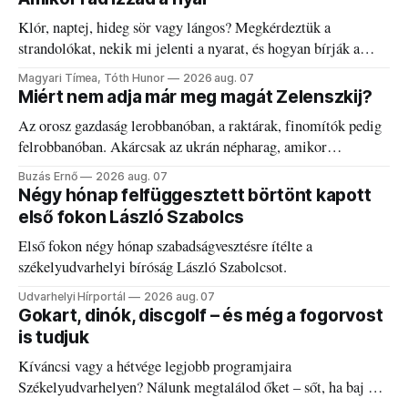
Klór, naptej, hideg sör vagy lángos? Megkérdeztük a
strandolókat, nekik mi jelenti a nyarat, és hogyan bírják a
kánikulát.
Magyari Tímea, Tóth Hunor
2026 aug. 07
Miért nem adja már meg magát Zelenszkij?
Az orosz gazdaság lerobbanóban, a raktárak, finomítók pedig
felrobbanóban. Akárcsak az ukrán népharag, amikor
elégedetlen vezetőivel.
Buzás Ernő
2026 aug. 07
Négy hónap felfüggesztett börtönt kapott
első fokon László Szabolcs
Első fokon négy hónap szabadságvesztésre ítélte a
székelyudvarhelyi bíróság László Szabolcsot.
Udvarhelyi Hírportál
2026 aug. 07
Gokart, dinók, discgolf – és még a fogorvost
is tudjuk
Kíváncsi vagy a hétvége legjobb programjaira
Székelyudvarhelyen? Nálunk megtalálod őket – sőt, ha baj van