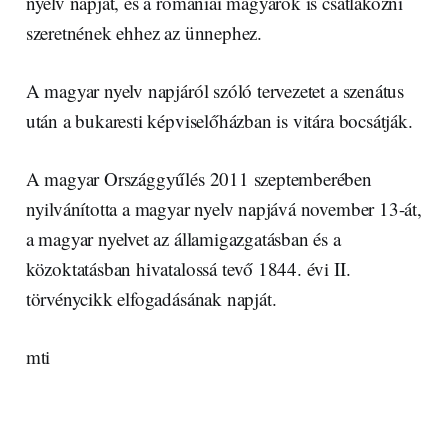
nyelv napját, és a romániai magyarok is csatlakozni
szeretnének ehhez az ünnephez.
A magyar nyelv napjáról szóló tervezetet a szenátus
után a bukaresti képviselőházban is vitára bocsátják.
A magyar Országgyűlés 2011 szeptemberében
nyilvánította a magyar nyelv napjává november 13-át,
a magyar nyelvet az államigazgatásban és a
közoktatásban hivatalossá tevő 1844. évi II.
törvénycikk elfogadásának napját.
mti