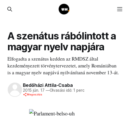
A szenátus rábólintott a
magyar nyelv napjára
Elfogadta a szenátus kedden az RMDSZ által
kezdeményezett törvénytervezetet, amely Romániában
is a magyar nyelv napjává nyilvánítaná november 13-át.
Bedőházi Attila-Csaba
2015 jún. 17
—
Olvasási idő: 1 perc
Megosztás