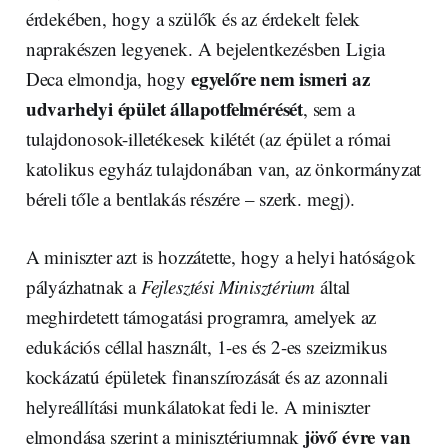
érdekében, hogy a szülők és az érdekelt felek
naprakészen legyenek. A bejelentkezésben Ligia
egyelőre nem ismeri az
Deca elmondja, hogy
udvarhelyi épület állapotfelmérését
, sem a
tulajdonosok-illetékesek kilétét (az épület a római
katolikus egyház tulajdonában van, az önkormányzat
béreli tőle a bentlakás részére – szerk. megj).
A miniszter azt is hozzátette, hogy a helyi hatóságok
pályázhatnak a
Fejlesztési Minisztérium
által
meghirdetett támogatási programra, amelyek az
edukációs céllal használt, 1-es és 2-es szeizmikus
kockázatú épületek finanszírozását és az azonnali
helyreállítási munkálatokat fedi le. A miniszter
jövő évre van
elmondása szerint a minisztériumnak