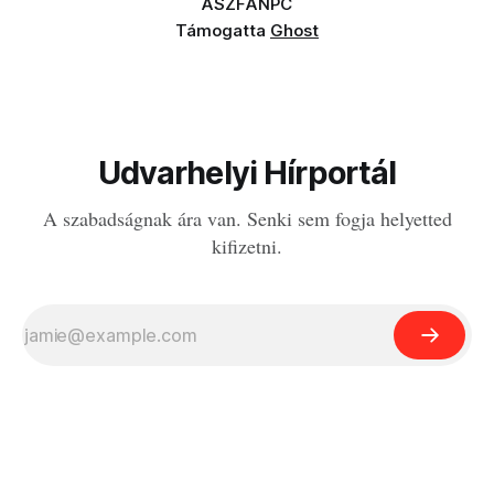
ÁSZF
ANPC
Támogatta
Ghost
Udvarhelyi Hírportál
A szabadságnak ára van. Senki sem fogja helyetted
kifizetni.