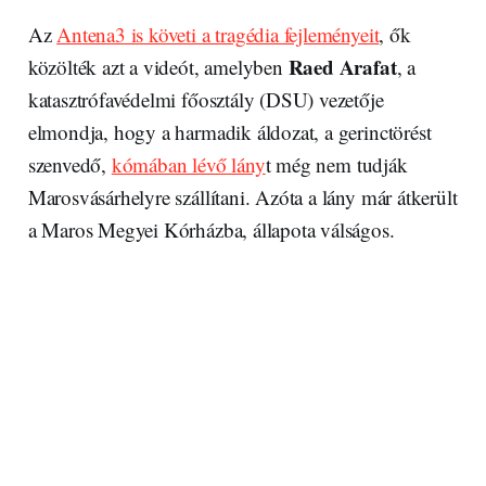
Az
Antena3 is követi a tragédia fejleményeit
, ők
Raed Arafat
közölték azt a videót, amelyben
, a
katasztrófavédelmi főosztály (DSU) vezetője
elmondja, hogy a harmadik áldozat, a gerinctörést
szenvedő,
kómában lévő lány
t még nem tudják
Marosvásárhelyre szállítani. Azóta a lány már átkerült
a Maros Megyei Kórházba, állapota válságos.