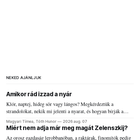
NEKED AJÁNLJUK
Amikor rád izzad a nyár
Klór, naptej, hideg sör vagy lángos? Megkérdeztük a
strandolókat, nekik mi jelenti a nyarat, és hogyan bírják a
kánikulát.
Magyari Tímea, Tóth Hunor
2026 aug. 07
Miért nem adja már meg magát Zelenszkij?
Az orosz gazdaság lerobbanóban, a raktárak, finomítók pedig