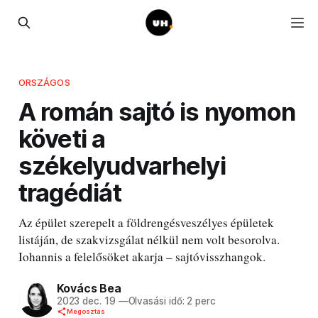
ORSZÁGOS
A román sajtó is nyomon
követi a
székelyudvarhelyi
tragédiát
Az épület szerepelt a földrengésveszélyes épületek
listáján, de szakvizsgálat nélkül nem volt besorolva.
Iohannis a felelősöket akarja – sajtóvisszhangok.
Kovács Bea
2023 dec. 19
—
Olvasási idő: 2 perc
Megosztás