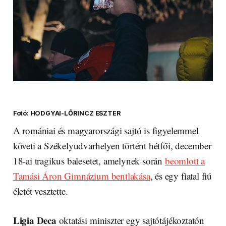
Fotó: HODGYAI-LŐRINCZ ESZTER
A romániai és magyarországi sajtó is figyelemmel
követi a Székelyudvarhelyen történt hétfői, december
18-ai tragikus balesetet, amelynek során
beomlott a
Tamási Áron Gimnázium bentlakása
, és egy fiatal fiú
életét vesztette.
Ligia Deca
oktatási miniszter egy sajtótájékoztatón