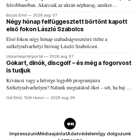
felrobbanóban. Akárcsak az ukrán népharag, amikor
elégedetlen vezetőivel.
Buzás Ernő
2026 aug. 07
Négy hónap felfüggesztett börtönt kapott
első fokon László Szabolcs
Első fokon négy hónap szabadságvesztésre ítélte a
székelyudvarhelyi bíróság László Szabolcsot.
Udvarhelyi Hírportál
2026 aug. 07
Gokart, dinók, discgolf – és még a fogorvost
is tudjuk
Kíváncsi vagy a hétvége legjobb programjaira
Székelyudvarhelyen? Nálunk megtalálod őket – sőt, ha baj van
a fogaddal, a fogorvosi ügyeletet is!
Gál Előd, Tóth Hunor
2026 aug. 06
Impresszum
Médiaajánlat
Adatvédelem
Így dolgozunk