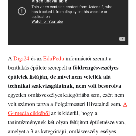
A
Digi24
és az
EduPedu
információi szerint a
a földrengésveszélyes
bentlakás épülete szerepelt
épületek listáján, de mivel nem vetették alá
technikai szakvizsgálatnak, nem volt besorolva
egyetlen omlásveszélyes kategóriába sem, ezért nem
volt számon tartva a Polgármesteri Hivatalnál sem.
A
G4media cikkéből
az is kiderül, hogy a
tanintézménynek két olyan felújított épületrésze van,
amelyet a 3-as kategóriájú, omlásveszély-esélyes