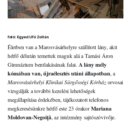
fotó: Egyed Ufó Zoltán
Életben van a Marosvásárhelyre szállított lány, akit
hétfő délután temettek maguk alá a Tamási Áron
A lány mély
Gimnázium bentlakásának falai.
kómában van, újraélesztés utáni állapotban
, a
Marosvásárhelyi Klinikai Sürgősségi Kórház
orvosai
vizsgálják a további kezelési lehetőségek
megállapítása érdekében, tájékozatott telefonos
Mariana
megkeresésünkre hétfő este 23 órakor
Moldovan-Negoiță
, az intézmény sajtószóvivője.