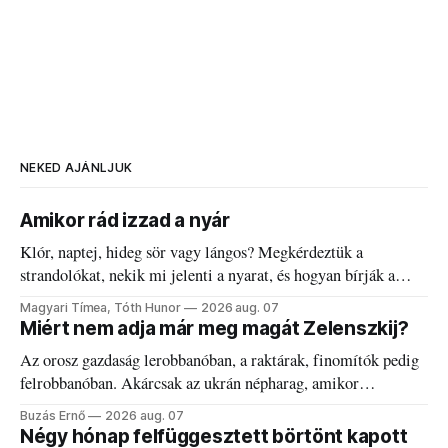
NEKED AJÁNLJUK
Amikor rád izzad a nyár
Klór, naptej, hideg sör vagy lángos? Megkérdeztük a
strandolókat, nekik mi jelenti a nyarat, és hogyan bírják a
kánikulát.
Magyari Tímea, Tóth Hunor
2026 aug. 07
Miért nem adja már meg magát Zelenszkij?
Az orosz gazdaság lerobbanóban, a raktárak, finomítók pedig
felrobbanóban. Akárcsak az ukrán népharag, amikor
elégedetlen vezetőivel.
Buzás Ernő
2026 aug. 07
Négy hónap felfüggesztett börtönt kapott