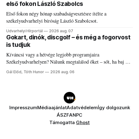
első fokon László Szabolcs
Első fokon négy hónap szabadságvesztésre ítélte a
székelyudvarhelyi bíróság László Szabolcsot.
Udvarhelyi Hírportál
2026 aug. 07
Gokart, dinók, discgolf – és még a fogorvost
is tudjuk
Kíváncsi vagy a hétvége legjobb programjaira
Székelyudvarhelyen? Nálunk megtalálod őket – sőt, ha baj van
a fogaddal, a fogorvosi ügyeletet is!
Gál Előd, Tóth Hunor
2026 aug. 06
Impresszum
Médiaajánlat
Adatvédelem
Így dolgozunk
ÁSZF
ANPC
Támogatta
Ghost