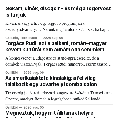
Gokart, dínók, discgolf – és még a fogorvost
is tudjuk
Kíváncsi vagy a hétvége legjobb programjaira
Székelyudvarhelyen? Nálunk megtalálod őket – sőt, ha baj van
a fogaddal, a fogorvosi ügyeletet is!
Gál Előd, Tóth Hunor
2026 aug. 06
Forgács Rudi: ezt a balkáni, román–magyar
kevert kultúrát sem adnám oda semmiért
A komolyzenét Budapestre és stand-upra cserélte, de a
dombok visszahívják: Forgács Rudi humorról, származásról
és határokról.
Gál Előd
2026 aug. 06
Az amerikaiaktól a kínaiakig: a fél világ
találkozik egy udvarhelyi domboldalon
Tíz ország játékosai érkeznek augusztus 8–9-én a Transylvania
Openre, amelyet Románia legrégebben működő állandó
discgolfpályáján rendeznek meg.
Gál Előd
2026 aug. 05
Megnéztük, hogy mit állítanak helyre