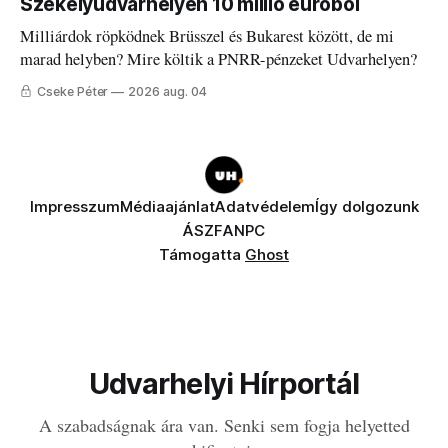
Székelyudvarhelyen 10 millió euróból
Milliárdok röpködnek Brüsszel és Bukarest között, de mi
marad helyben? Mire költik a PNRR-pénzeket Udvarhelyen?
Cseke Péter
2026 aug. 04
Impresszum
Médiaajánlat
Adatvédelem
Így dolgozunk
ÁSZF
ANPC
Támogatta
Ghost
Udvarhelyi Hírportál
A szabadságnak ára van. Senki sem fogja helyetted