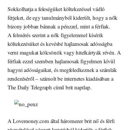
Sokkolhatja a feleségüket költekezéssel vádló
férjeket, de egy tanulmányból kiderült, hogy a nők
bizony jobban bánnak a pénzzel, mint a férfiak.
A felmérés szerint a nők figyelemmel kísérik
költekezésüket és kevésbé hajlamosak adósságba
verni magukat kölcsönök vagy hitelkártyák révén. A
férfiak ezzel szemben hajlamosak figyelmen kívül
hagyni adósságaikat, és megfeledkeznek a számlák
rendezéséről – számolt be internetes kiadásában a
The Daily Telegraph című brit napilap.
A Lovemoney.com által háromezer brit nő és férfi
részvételével végzett kutatásból kiderült: a férfiak