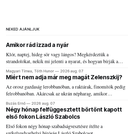
NEKED AJÁNLJUK
Amikor rád izzad a nyár
Klór, naptej, hideg sör vagy lángos? Megkérdeztük a
strandolókat, nekik mi jelenti a nyarat, és hogyan bírják a
kánikulát.
Magyari Tímea, Tóth Hunor
2026 aug. 07
Miért nem adja már meg magát Zelenszkij?
Az orosz gazdaság lerobbanóban, a raktárak, finomítók pedig
felrobbanóban. Akárcsak az ukrán népharag, amikor
elégedetlen vezetőivel.
Buzás Ernő
2026 aug. 07
Négy hónap felfüggesztett börtönt kapott
első fokon László Szabolcs
Első fokon négy hónap szabadságvesztésre ítélte a
székelyudvarhelyi bíróság László Szabolcsot.