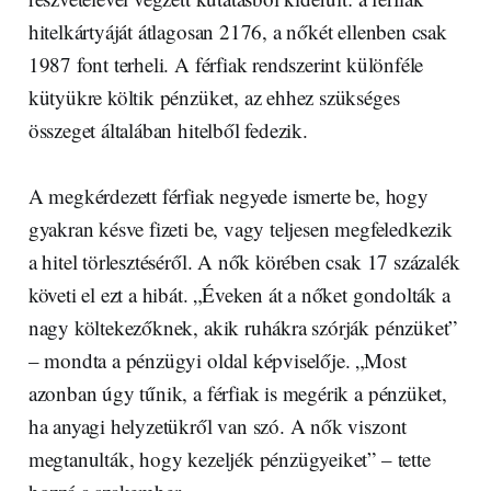
hitelkártyáját átlagosan 2176, a nőkét ellenben csak
1987 font terheli. A férfiak rendszerint különféle
kütyükre költik pénzüket, az ehhez szükséges
összeget általában hitelből fedezik.
A megkérdezett férfiak negyede ismerte be, hogy
gyakran késve fizeti be, vagy teljesen megfeledkezik
a hitel törlesztéséről. A nők körében csak 17 százalék
követi el ezt a hibát. „Éveken át a nőket gondolták a
nagy költekezőknek, akik ruhákra szórják pénzüket”
– mondta a pénzügyi oldal képviselője. „Most
azonban úgy tűnik, a férfiak is megérik a pénzüket,
ha anyagi helyzetükről van szó. A nők viszont
megtanulták, hogy kezeljék pénzügyeiket” – tette