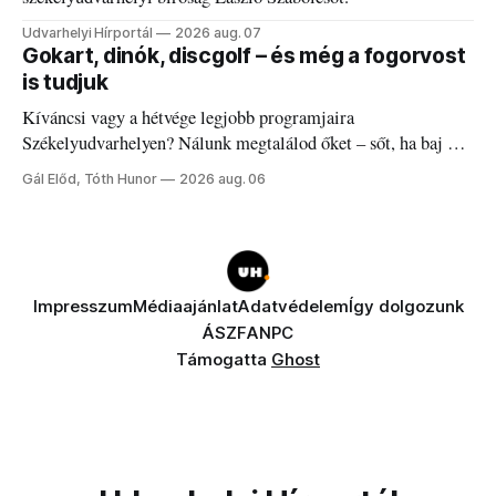
Udvarhelyi Hírportál
2026 aug. 07
Gokart, dinók, discgolf – és még a fogorvost
is tudjuk
Kíváncsi vagy a hétvége legjobb programjaira
Székelyudvarhelyen? Nálunk megtalálod őket – sőt, ha baj van
a fogaddal, a fogorvosi ügyeletet is!
Gál Előd, Tóth Hunor
2026 aug. 06
Impresszum
Médiaajánlat
Adatvédelem
Így dolgozunk
ÁSZF
ANPC
Támogatta
Ghost