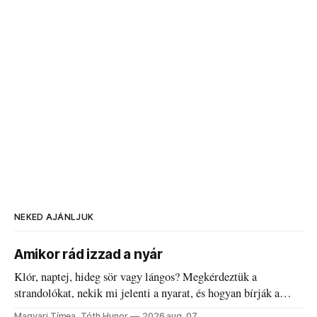
NEKED AJÁNLJUK
Amikor rád izzad a nyár
Klór, naptej, hideg sör vagy lángos? Megkérdeztük a
strandolókat, nekik mi jelenti a nyarat, és hogyan bírják a
kánikulát.
Magyari Tímea, Tóth Hunor
2026 aug. 07