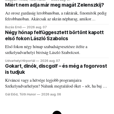
Miért nem adja már meg magát Zelenszkij?
Az orosz gazdaság lerobbanóban, a raktárak, finomítók pedig
felrobbanóban. Akárcsak az ukrán népharag, amikor
elégedetlen vezetőivel.
Buzás Ernő
2026 aug. 07
Négy hónap felfüggesztett börtönt kapott
első fokon László Szabolcs
Első fokon négy hónap szabadságvesztésre ítélte a
székelyudvarhelyi bíróság László Szabolcsot.
Udvarhelyi Hírportál
2026 aug. 07
Gokart, dinók, discgolf – és még a fogorvost
is tudjuk
Kíváncsi vagy a hétvége legjobb programjaira
Székelyudvarhelyen? Nálunk megtalálod őket – sőt, ha baj van
a fogaddal, a fogorvosi ügyeletet is!
Gál Előd, Tóth Hunor
2026 aug. 06