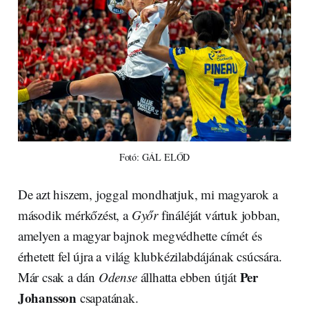
Fotó: GÁL ELŐD
De azt hiszem, joggal mondhatjuk, mi magyarok a
második mérkőzést, a
Győr
fináléját vártuk jobban,
amelyen a magyar bajnok megvédhette címét és
érhetett fel újra a világ klubkézilabdájának csúcsára.
Per
Már csak a dán
Odense
állhatta ebben útját
Johansson
csapatának.