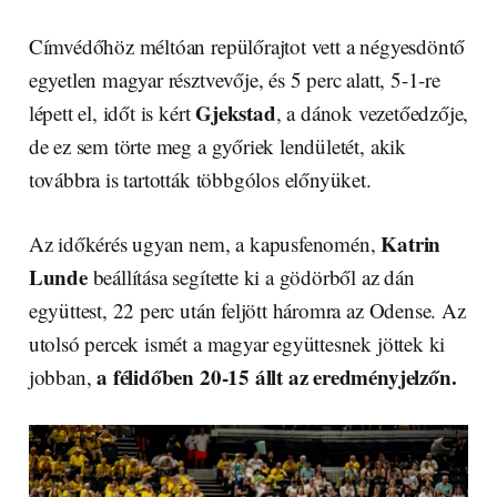
Címvédőhöz méltóan repülőrajtot vett a négyesdöntő
egyetlen magyar résztvevője, és 5 perc alatt, 5-1-re
Gjekstad
lépett el, időt is kért
, a dánok vezetőedzője,
de ez sem törte meg a győriek lendületét, akik
továbbra is tartották többgólos előnyüket.
Katrin
Az időkérés ugyan nem, a kapusfenomén,
Lunde
beállítása segítette ki a gödörből az dán
együttest, 22 perc után feljött háromra az Odense. Az
utolsó percek ismét a magyar együttesnek jöttek ki
a félidőben 20-15 állt az eredményjelzőn.
jobban,