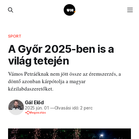
SPORT
A Győr 2025-ben is a
világ tetején
Vámos Petráéknak nem jött össze az éremszerzés, a
döntő azonban kárpótolja a magyar
kézilabdaszeretőket.
Gál Előd
2025 jún. 01
—
Olvasási idő: 2 perc
Megosztás