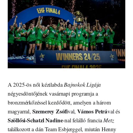
A 2025-ös női kézilabda
Bajnokok Ligája
négyesdöntőjének vasárnapi programja a
bronzmérkőzéssel kezdődött, amelyen a három
Szemerey Zsófi
Vámos Petrá
magyarral,
val,
val és
Szöllősi-Schatzl Nadine
-nal felálló francia
Metz
találkozott a dán Team Esbjerggel, miután Henny