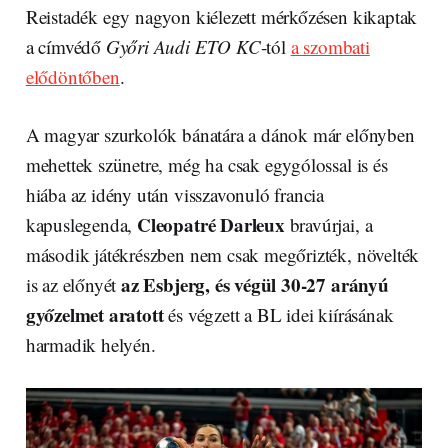
Reistadék egy nagyon kiélezett mérkőzésen kikaptak
a címvédő
Győri Audi ETO KC
-tól
a szombati
elődöntőben
.
A magyar szurkolók bánatára a dánok már előnyben
mehettek szünetre, még ha csak egygólossal is és
hiába az idény után visszavonuló francia
Cleopatré Darleux
kapuslegenda,
bravúrjai, a
második játékrészben nem csak megőrizték, növelték
az Esbjerg, és végül 30-27 arányú
is az előnyét
győzelmet aratott
és végzett a BL idei kiírásának
harmadik helyén.