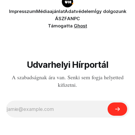
Impresszum
Médiaajánlat
Adatvédelem
Így dolgozunk
ÁSZF
ANPC
Támogatta
Ghost
Udvarhelyi Hírportál
A szabadságnak ára van. Senki sem fogja helyetted
kifizetni.