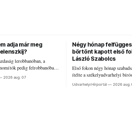
em adja már meg
Négy hónap felfügges
elenszkij?
börtönt kapott első f
László Szabolcs
azdaság lerobbanóban, a
inomítók pedig felrobbanóban.
Első fokon négy hónap szabads
z ukrán népharag, amikor
ítélte a székelyudvarhelyi bíró
2026 aug. 07
 vezetőivel.
Szabolcsot.
Udvarhelyi Hírportál
2026 aug.