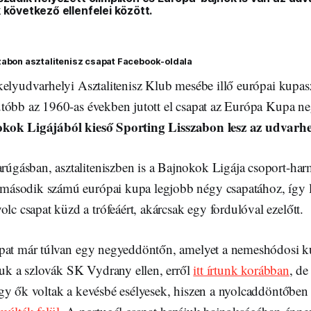
 következő ellenfelei között.
szabon asztalitenisz csapat Facebook-oldala
kelyudvarhelyi Asztalitenisz Klub mesébe illő európai kupas
tóbb az 1960-as években jutott el csapat az Európa Kupa n
kok Ligájából kieső Sporting Lisszabon lesz az udvarhely
rúgásban, asztaliteniszben is a Bajnokok Ligája csoport-har
 második számú európai kupa legjobb négy csapatához, így 
c csapat küzd a trófeáért, akárcsak egy fordulóval ezelőtt.
pat már túlvan egy negyeddöntőn, amelyet a nemeshódosi k
iuk a szlovák SK Vydrany ellen, erről
itt írtunk korábban
, de
gy ők voltak a kevésbé esélyesek, hiszen a nyolcaddöntőbe