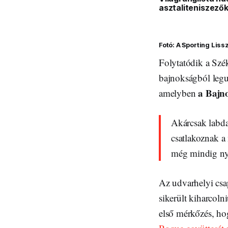
asztaliteniszezők
Fotó: A Sporting Lis
Folytatódik a Szé
bajnokságból legu
a Bajno
amelyben
Akárcsak labda
csatlakoznak a
még mindig nyol
Az udvarhelyi csa
sikerült kiharcoln
első mérkőzés, ho