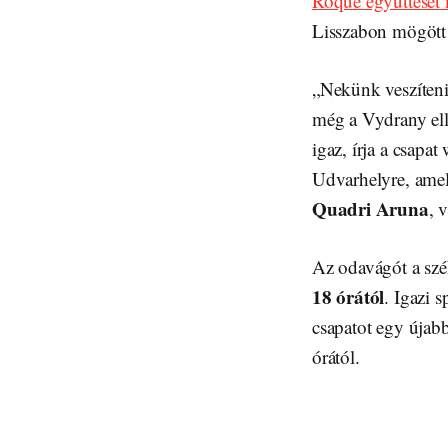
Roque együttesét 
Lisszabon mögött 
„Nekünk veszíteni
még a Vydrany ell
igaz, írja a csapa
Udvarhelyre, amely
Quadri Aruna
, 
Az odavágót a szé
18 órától
. Igazi 
csapatot egy újab
órától.