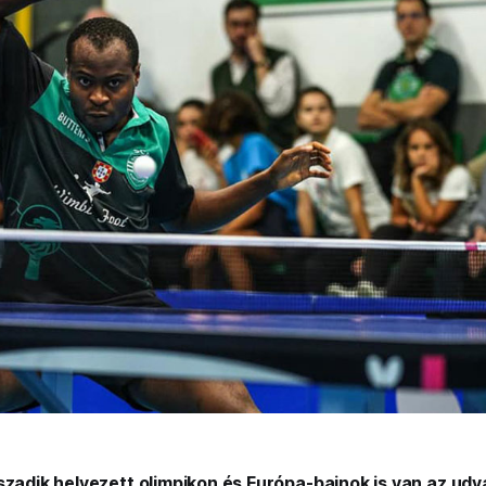
szadik helyezett olimpikon és Európa-bajnok is van az udv