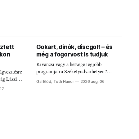
ztett
Gokart, dinók, discgolf – és
okon
még a fogorvost is tudjuk
Kíváncsi vagy a hétvége legjobb
programjaira Székelyudvarhelyen?
ágvesztésre
Nálunk megtalálod őket – sőt, ha baj van a
ság László
Gál Előd, Tóth Hunor
2026 aug. 06
fogaddal, a fogorvosi ügyeletet is!
 07