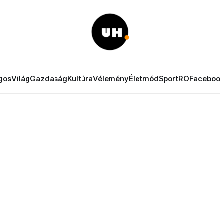
gos
Világ
Gazdaság
Kultúra
Vélemény
Életmód
Sport
RO
Faceboo