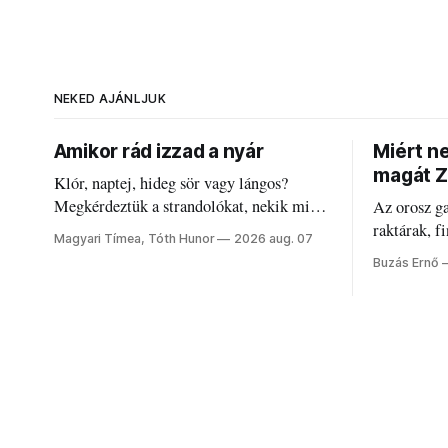
NEKED AJÁNLJUK
Amikor rád izzad a nyár
Miért n
magát Z
Klór, naptej, hideg sör vagy lángos?
Megkérdeztük a strandolókat, nekik mi
Az orosz g
jelenti a nyarat, és hogyan bírják a
raktárak, f
Magyari Tímea, Tóth Hunor
2026 aug. 07
kánikulát.
Akárcsak a
Buzás Ernő
elégedetlen