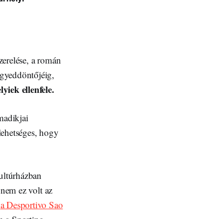
zerelése, a román
egyeddöntőjéig,
iek ellenfele.
madikjai
lehetséges, hogy
ultúrházban
 nem ez volt az
n
a Desportivo Sao