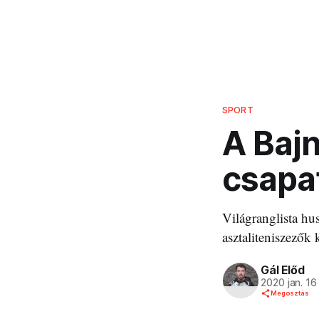
SPORT
A Bajn
csapa
Világranglista hu
asztaliteniszezők 
Gál Előd
2020 jan. 16
Megosztás