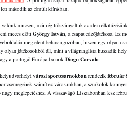
múlták felül
. A portugál csapat hazájuk bajnokságában éppe
lett második az elmúlt kiírásban.
 valónk nincsen, már rég túlszárnyaltuk az idei célkitűzésü
György István
eni meccs előtt
, a csapat edzőjátékosa. Ez 
t weboldalán megjelent beharangozóban, hiszen egy olyan csa
 olyan játékosokból áll, mint a világranglista huszadik helyez
Diogo Carvalo
vagy a portugál Európa-bajnok
.
városi sportcsarnokban
február 
kelyudvarhelyi
rendezik
sportcsemegének számít ez városunkban, a szurkolók könnyen
b nagy meglepetéshez. A visszavágó Lisszabonban lesz febr