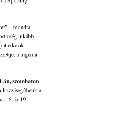
n a Sporting
nket” – mondta
most még inkább
pat érkezik
ettje, a nigériai
8-án, szombaton
 hozzásegíthetik a
uár 16-án 19