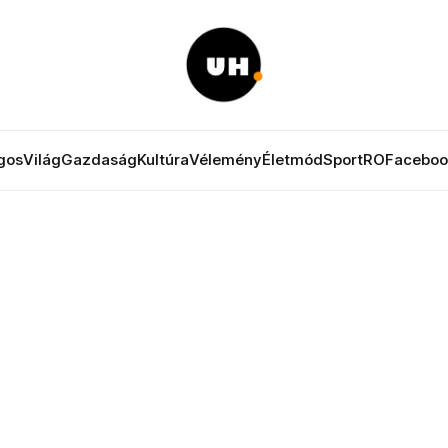
gos
Világ
Gazdaság
Kultúra
Vélemény
Életmód
Sport
RO
Faceboo