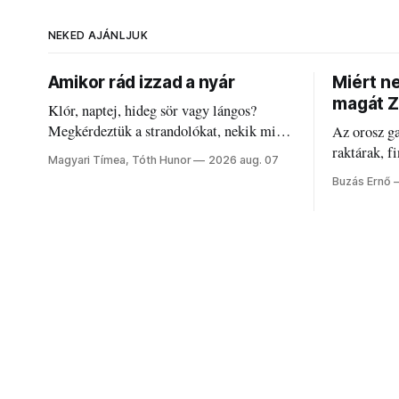
NEKED AJÁNLJUK
Amikor rád izzad a nyár
Miért n
magát Z
Klór, naptej, hideg sör vagy lángos?
Megkérdeztük a strandolókat, nekik mi
Az orosz g
jelenti a nyarat, és hogyan bírják a
raktárak, f
Magyari Tímea, Tóth Hunor
2026 aug. 07
kánikulát.
Akárcsak a
Buzás Ernő
elégedetlen