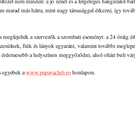
ltözet nem minden: a jó zenét és a fergeteges hangulatot bár
em marad más hátra, mint nagy társasággal érkezni, így tová
s megfejelték a szervezők a szombati eseményt: a 24 óráig 
szesülnek, fiúk és lányok egyaránt, valamint további meglepet
 érdemesebb a helyszínen meggyőződni, ahol oltári buli várj
és egyebek a
www.papayaclub.ro
honlapon.