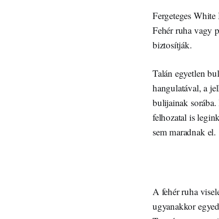
Fergeteges White 
Fehér ruha vagy pó
biztosítják.
Talán egyetlen bul
hangulatával, a je
bulijainak sorába.
felhozatal is legi
sem maradnak el.
A fehér ruha visel
ugyanakkor egyedi