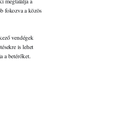
ki megtalálja a
bb fokozva a közös
érkező vendégek
ésekre is lehet
a a betérőket.