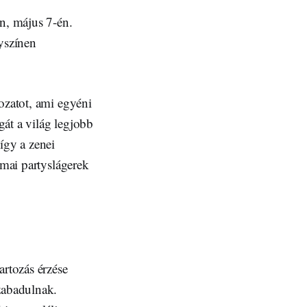
n, május 7-én.
lyszínen
ozatot, ami egyéni
gát a világ legjobb
 így a zenei
 mai partyslágerek
artozás érzése
zabadulnak.