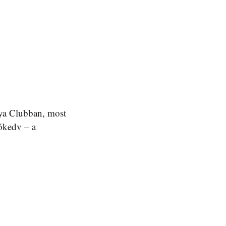
aya Clubban, most
jókedv – a