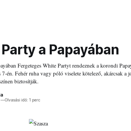
 Party a Papayában
payában Fergeteges White Partyt rendeznek a korondi Pap
7-én. Fehér ruha vagy póló viselete kötelező, akárcsak a 
zínen biztosítják.
la
—
Olvasási idő: 1 perc