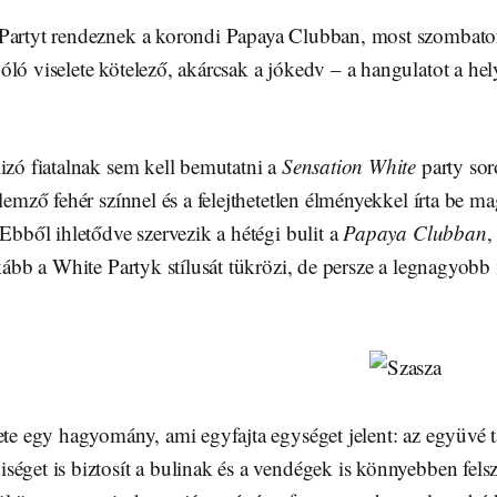
Partyt rendeznek a korondi Papaya Clubban, most szombato
ló viselete kötelező, akárcsak a jókedv – a hangulatot a he
izó fiatalnak sem kell bemutatni a
Sensation White
party sor
llemző fehér színnel és a felejthetetlen élményekkel írta be ma
 Ebből ihletődve szervezik a hétégi bulit a
Papaya Clubban
,
nkább a White Partyk stílusát tükrözi, de persze a legnagyobb
ete egy hagyomány, ami egyfajta egységet jelent: az együvé t
séget is biztosít a bulinak és a vendégek is könnyebben fels