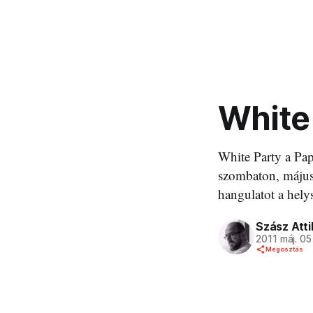
White
White Party a Pa
szombaton, május 
hangulatot a helys
Szász Atti
2011 máj. 05
Megosztás