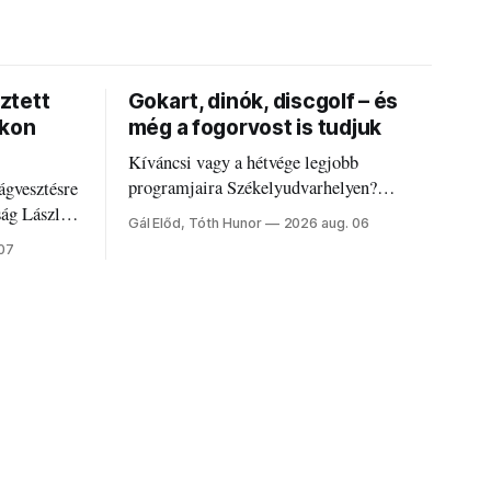
ztett
Gokart, dinók, discgolf – és
okon
még a fogorvost is tudjuk
Kíváncsi vagy a hétvége legjobb
programjaira Székelyudvarhelyen?
ágvesztésre
Nálunk megtalálod őket – sőt, ha baj van a
ság László
Gál Előd, Tóth Hunor
2026 aug. 06
fogaddal, a fogorvosi ügyeletet is!
 07