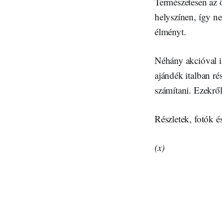
Természetesen az ö
helyszínen, így n
élményt.
Néhány akcióval i
ajándék italban ré
számítani. Ezekről
Részletek, fotók 
(x)