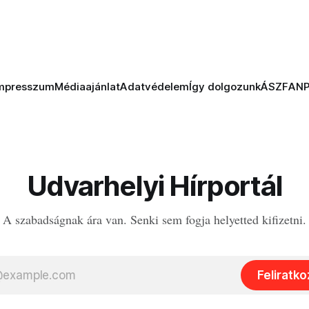
mpresszum
Médiaajánlat
Adatvédelem
Így dolgozunk
ÁSZF
AN
Udvarhelyi Hírportál
A szabadságnak ára van. Senki sem fogja helyetted kifizetni.
Feliratk