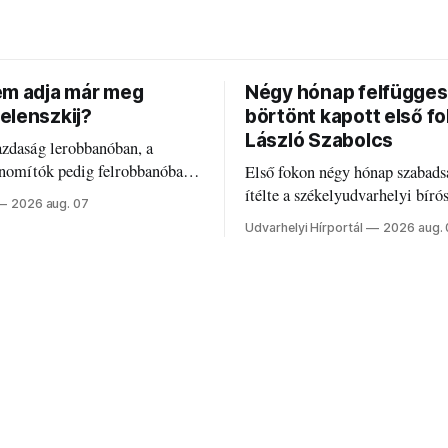
em adja már meg
Négy hónap felfügges
elenszkij?
börtönt kapott első f
László Szabolcs
azdaság lerobbanóban, a
inomítók pedig felrobbanóban.
Első fokon négy hónap szabads
z ukrán népharag, amikor
ítélte a székelyudvarhelyi bíró
2026 aug. 07
 vezetőivel.
Szabolcsot.
Udvarhelyi Hírportál
2026 aug.