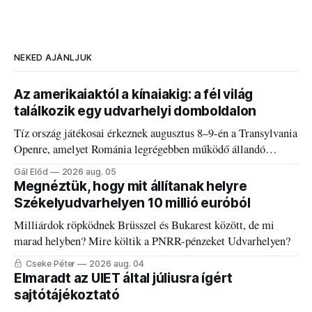
NEKED AJÁNLJUK
Az amerikaiaktól a kínaiakig: a fél világ
találkozik egy udvarhelyi domboldalon
Tíz ország játékosai érkeznek augusztus 8–9-én a Transylvania
Openre, amelyet Románia legrégebben működő állandó
discgolfpályáján rendeznek meg.
Gál Előd
2026 aug. 05
Megnéztük, hogy mit állítanak helyre
Székelyudvarhelyen 10 millió euróból
Milliárdok röpködnek Brüsszel és Bukarest között, de mi
marad helyben? Mire költik a PNRR-pénzeket Udvarhelyen?
Cseke Péter
2026 aug. 04
Elmaradt az UIET által júliusra ígért
sajtótájékoztató