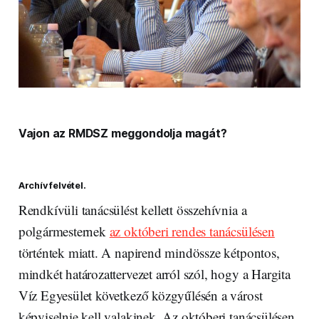
Vajon az RMDSZ meggondolja magát?
Archív felvétel.
Rendkívüli tanácsülést kellett összehívnia a
polgármesternek
az októberi rendes tanácsülésen
történtek miatt. A napirend mindössze kétpontos,
mindkét határozattervezet arról szól, hogy a Hargita
Víz Egyesület következő közgyűlésén a várost
képviselnie kell valakinek. Az októberi tanácsülésen