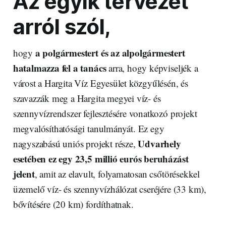
Az egyik tervezet
arról szól,
a polgármestert és az alpolgármestert
hogy
hatalmazza fel a tanács
arra, hogy képviseljék a
várost a Hargita Víz Egyesület közgyűlésén, és
szavazzák meg a Hargita megyei víz- és
szennyvízrendszer fejlesztésére vonatkozó projekt
megvalósíthatósági tanulmányát. Ez egy
Udvarhely
nagyszabású uniós projekt része,
esetében ez egy 23,5 millió eurós beruházást
jelent
, amit az elavult, folyamatosan csőtörésekkel
üzemelő víz- és szennyvízhálózat cseréjére (33 km),
bővítésére (20 km) fordíthatnak.