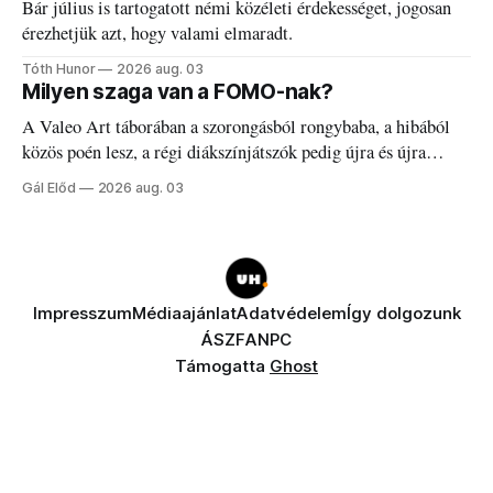
Bár július is tartogatott némi közéleti érdekességet, jogosan
érezhetjük azt, hogy valami elmaradt.
Tóth Hunor
2026 aug. 03
Milyen szaga van a FOMO-nak?
A Valeo Art táborában a szorongásból rongybaba, a hibából
közös poén lesz, a régi diákszínjátszók pedig újra és újra
visszatalálnak egymáshoz.
Gál Előd
2026 aug. 03
Impresszum
Médiaajánlat
Adatvédelem
Így dolgozunk
ÁSZF
ANPC
Támogatta
Ghost