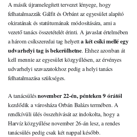
A másik újramelegített tervezet lényege, hogy
felhatalmazzák Gálfit és Orbánt az egyesület alapító
okiratának és statútumának módosítására, ami a
vezető tanács összetételét érinti. A javaslat értelmében
a két csíki mellé egy
a három csíkszeredai tag helyett
udvarhelyi tag is bekerülhetne
. Ehhez azonban át
kell mennie az egyesület közgyűlésen, az érvényes
udvarhelyi szavazatokhoz pedig a helyi tanács
felhatalmazása szükséges.
november 22-én, pénteken 9 órától
A tanácsülés
kezdődik a városháza Orbán Balázs termében. A
rendkívüli ülés összehívását az indokolta, hogy a
Harvíz közgyűlése november 26-án lesz, a rendes
tanácsülés pedig csak két nappal később.