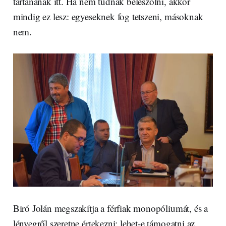
tartanának itt. Ha nem tudnak beleszólni, akkor
mindig ez lesz: egyeseknek fog tetszeni, másoknak
nem.
Biró Jolán megszakítja a férfiak monopóliumát, és a
lényegről szeretne értekezni: lehet-e támogatni az