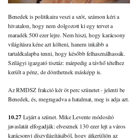
Benedek is politikaira veszi a szót, számon kéri a
hivatalon, hogy nem dolgozott ki egy tervet a
maradék 500 ezer lejre. Nem hiszi, hogy karácsony
világításra kéne azt költeni, hanem inkább a
tartalékalapba tenni, hogy később felhasználhassák.
Szilágyi igazgató tisztáz: márpedig a távhő tételhez
került a pénz, de dönthetnek másképp is.
Az RMDSZ frakció kér öt perc szünetet - jelenti be
Benedek, és, megragadva a hatalmat, meg is adja azt.
10.27
Lejárt a szünet. Mike Levente módosító
javaslatát elfogadják: elvesznek 130 ezer lejt a város
karácsonyi díszvilágításából, hogy átkerüljön az