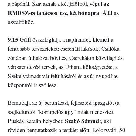
az
a pápánál. Szavaznak a két jelöltről, végül
RMDSZ-es tanácsos lesz, két hónapra
. Átül az
asztalfőhöz.
9.15
Gálfi összefoglalja a napirendet, kiemeli a
fontosabb tervezeteket: csereháti lakások, Csalóka
zónában úthálózat bővítés, Csereháton közvilágítás,
városrendezési tervek, az Urbana költségvetése, a
Székelytámadt vár felújításáról és az új nyugdíjas
központról is szó lesz.
Bemutatja az új beruházási, fejlesztési igazgatót (a
szejkefürdői “korrupciós ügy” miatt menesztett
Szabó Sámuel
Puskás Katalin helyébe):
t, aki
röviden bemutatkozik a testület előtt. Kolozsvári, 50