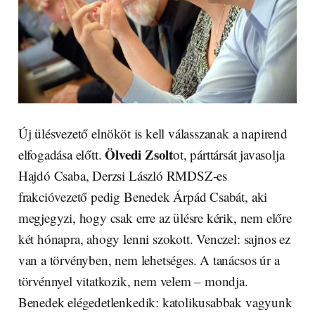
Új ülésvezető elnököt is kell válasszanak a napirend
Ölvedi Zsolt
elfogadása előtt.
ot, párttársát javasolja
Hajdó Csaba, Derzsi László RMDSZ-es
frakcióvezető pedig Benedek Árpád Csabát, aki
megjegyzi, hogy csak erre az ülésre kérik, nem előre
két hónapra, ahogy lenni szokott. Venczel: sajnos ez
van a törvényben, nem lehetséges. A tanácsos úr a
törvénnyel vitatkozik, nem velem – mondja.
Benedek elégedetlenkedik: katolikusabbak vagyunk