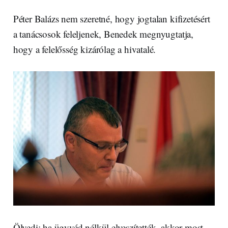
Péter Balázs nem szeretné, hogy jogtalan kifizetésért
a tanácsosok feleljenek, Benedek megnyugtatja,
hogy a felelősség kizárólag a hivatalé.
Ölvedi: ha ügyvéd nélkül elveszítették, akkor most