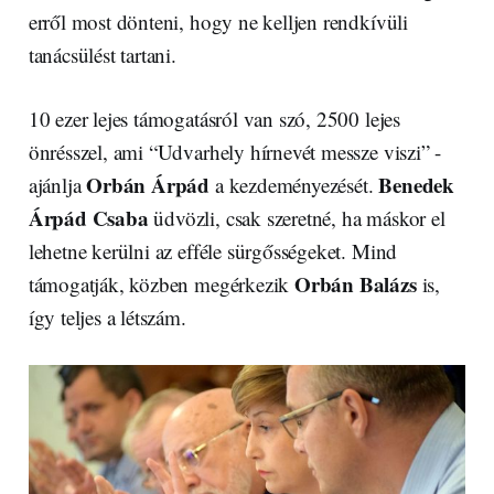
erről most dönteni, hogy ne kelljen rendkívüli
tanácsülést tartani.
10 ezer lejes támogatásról van szó, 2500 lejes
önrésszel, ami “Udvarhely hírnevét messze viszi” -
Orbán Árpád
Benedek
ajánlja
a kezdeményezését.
Árpád Csaba
üdvözli, csak szeretné, ha máskor el
lehetne kerülni az efféle sürgősségeket. Mind
Orbán Balázs
támogatják, közben megérkezik
is,
így teljes a létszám.