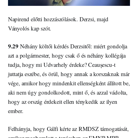
Napirend előtti hozzászólások. Derzsi, majd
Ványolós kap szót.
9.29
Néhány költői kérdés Derzsitől: miért gondolja
azt a polgármester, hogy csak ő és néhány kollégája
tudja, hogy mi Udvarhely érdeke? Ceaușescu-t
juttatja eszébe, és örül, hogy annak a korszaknak már
vége, amikor hogy mindenkit ellenségként állított be,
aki nem úgy gondolkodott, mint ő, és azzal vádolta,
hogy az ország érdekeit ellen ténykedik az ilyen
ember.
Felhányja, hogy Gálfi kérte az RMDSZ támogatását,
amikor megbomlott a tanácsban az EMNP-MPP