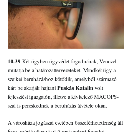
10.39
Két ügyben ügyvédet fogadnának, Venczel
mutatja be a határozattervezeteket. Mindkét ügy a
szejkei beruházáshoz kötődik, amelyből származó
Puskás Katalin
kárt be akarják hajtani
volt
fejlesztési igazgatón, illetve a kivitelező MACOPS-
szal is pereskednek a beruházás átvétele okán.
A városháza jogászai esetében összeférhetetlenség áll
fenn, azért kellene külső szakembert fogadni.