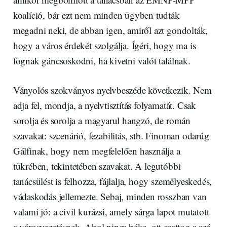
koalíció, bár ezt nem minden ügyben tudták
megadni neki, de abban igen, amiről azt gondolták,
hogy a város érdekét szolgálja. Ígéri, hogy ma is
fognak gáncsoskodni, ha kivetni valót találnak.
Ványolós szokványos nyelvbeszéde következik. Nem
adja fel, mondja, a nyelvtisztítás folyamatát. Csak
sorolja és sorolja a magyarul hangzó, de román
szavakat: szcenárió, fezabilitás, stb. Finoman odarúg
Gálfinak, hogy nem megfelelően használja a
tükrében, tekintetében szavakat. A legutóbbi
tanácsülést is felhozza, fájlalja, hogy személyeskedés,
vádaskodás jellemezte. Sebaj, minden rosszban van
valami jó: a civil kurázsi, amely sárga lapot mutatott
a városvezetésnek. Ahol nincs béke, ott csattog a szó,