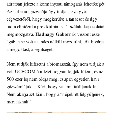
átiratban jelezte a kormányzati támogatás lehetőségét.
Az Urbana igazgatója úgy tudja a gyergyói
cégvezetőről, hogy megkerülte a tanácsot és úgy
tudta elintézni a prefektúrán, saját szálait, kapcsolatait
Hadnagy Gábor
megmozgatva.
nak viszont esze
ágában se volt a tanács nélkül mozdulni, tőlük várja
a megoldást, a segítséget.
Nem tudják kifizetni a biomasszát, így nem tudják a
volt UCECOM épületét hogyan fogják fűteni, és az
500 ezer lej nem oldja meg, csupán egyetlen havi
gázszámlájukat. Kéri, hogy valamit találjanak ki.
Nem akarja azt látni, hogy a “népek itt felgyűljenek,
mert fáznak”.