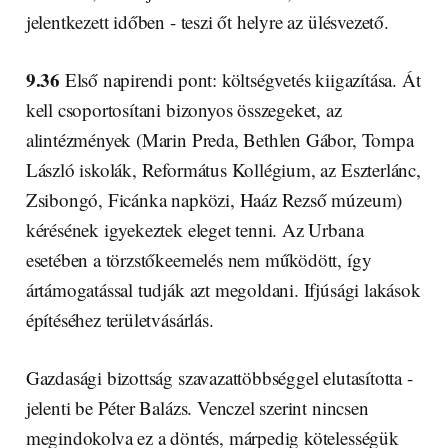
jelentkezett időben - teszi őt helyre az ülésvezető.
9.36
Első napirendi pont: költségvetés kiigazítása. Át
kell csoportosítani bizonyos összegeket, az
alintézmények (Marin Preda, Bethlen Gábor, Tompa
László iskolák, Református Kollégium, az Eszterlánc,
Zsibongó, Ficánka napközi, Haáz Rezső múzeum)
kérésének igyekeztek eleget tenni. Az Urbana
esetében a törzstőkeemelés nem működött, így
ártámogatással tudják azt megoldani. Ifjúsági lakások
építéséhez területvásárlás.
Gazdasági bizottság szavazattöbbséggel elutasította -
jelenti be Péter Balázs. Venczel szerint nincsen
megindokolva ez a döntés, márpedig kötelességük