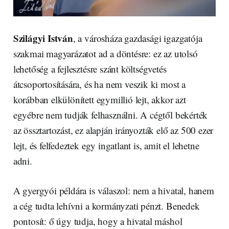
Szilágyi István
, a városháza gazdasági igazgatója
szakmai magyarázatot ad a döntésre: ez az utolsó
lehetőség a fejlesztésre szánt költségvetés
átcsoportosítására, és ha nem veszik ki most a
korábban elkülönített egymillió lejt, akkor azt
egyébre nem tudják felhasználni. A cégtől bekérték
az össztartozást, ez alapján irányozták elő az 500 ezer
lejt, és felfedeztek egy ingatlant is, amit el lehetne
adni.
A gyergyói példára is válaszol: nem a hivatal, hanem
a cég tudta lehívni a kormányzati pénzt. Benedek
pontosít: ő úgy tudja, hogy a hivatal máshol