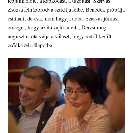
lépjünk előre, a kapkodást, a tűzoltást. Szarvas
Zsuzsa felháborodva szakítja félbe, Benedek próbálja
csitítani, de csak nem hagyja abba. Szarvas júniust
emleget, hogy azóta zajlik a vita, Derzsi meg
augusztus óta várja a választ, hogy mitől került
csődközeli állapotba.