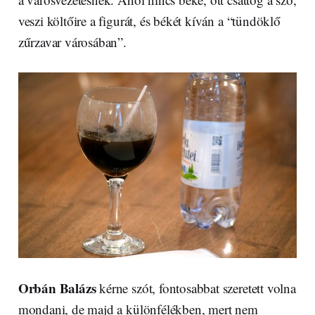
veszi költőire a figurát, és békét kíván a “tündöklő
zűrzavar városában”.
Orbán Balázs
kérne szót, fontosabbat szeretett volna
mondani, de majd a különfélékben, mert nem