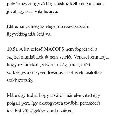
polgármester ügyvédfogadáshoz kell kérje a tanács
jóváhagyását. Vita lezárva.
Ehhez sincs meg az elegendő szavazatszám,
ügyvédfogadás lefújva.
10.51
A kivitelező MACOPS nem fogadta el a
szejkei munkálatok át nem vételét, Venczel fenntartja,
hogy ez indokolt, viszont a cég perelt, ezért
szükséges az ügyvéd fogadása. Ezt is elutasította a
szakbizottság.
Mike úgy tudja, hogy a város már elveszített egy
polgári pert, így okafogyott a további pereskedés,
további költségekbe verni a várost.