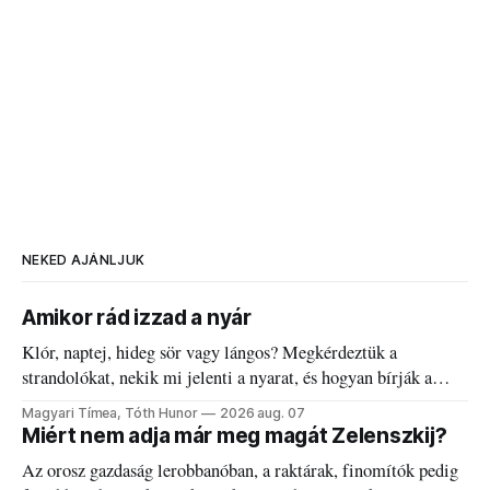
NEKED AJÁNLJUK
Amikor rád izzad a nyár
Klór, naptej, hideg sör vagy lángos? Megkérdeztük a
strandolókat, nekik mi jelenti a nyarat, és hogyan bírják a
kánikulát.
Magyari Tímea, Tóth Hunor
2026 aug. 07
Miért nem adja már meg magát Zelenszkij?
Az orosz gazdaság lerobbanóban, a raktárak, finomítók pedig