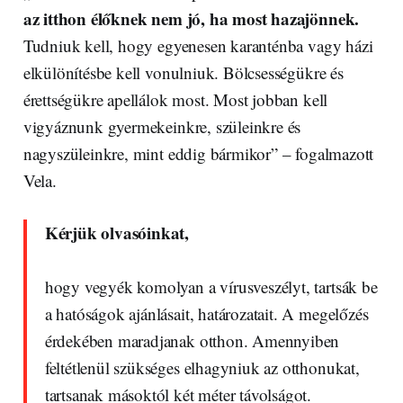
az itthon élőknek nem jó, ha most hazajönnek.
Tudniuk kell, hogy egyenesen karanténba vagy házi
elkülönítésbe kell vonulniuk. Bölcsességükre és
érettségükre apellálok most. Most jobban kell
vigyáznunk gyermekeinkre, szüleinkre és
nagyszüleinkre, mint eddig bármikor” – fogalmazott
Vela.
Kérjük olvasóinkat,
hogy vegyék komolyan a vírusveszélyt, tartsák be
a hatóságok ajánlásait, határozatait. A megelőzés
érdekében maradjanak otthon. Amennyiben
feltétlenül szükséges elhagyniuk az otthonukat,
tartsanak másoktól két méter távolságot.