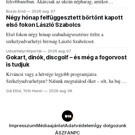
felrobbanóban. Akárcsak az ukrán népharag, amikor
elégedetlen vezetőivel.
Buzás Ernő
2026 aug. 07
Négy hónap felfüggesztett börtönt kapott
első fokon László Szabolcs
Első fokon négy hónap szabadságvesztésre ítélte a
székelyudvarhelyi bíróság László Szabolcsot.
Udvarhelyi Hírportál
2026 aug. 07
Gokart, dinók, discgolf – és még a fogorvost
is tudjuk
Kíváncsi vagy a hétvége legjobb programjaira
Székelyudvarhelyen? Nálunk megtalálod őket – sőt, ha baj van
a fogaddal, a fogorvosi ügyeletet is!
Gál Előd, Tóth Hunor
2026 aug. 06
Impresszum
Médiaajánlat
Adatvédelem
Így dolgozunk
ÁSZF
ANPC