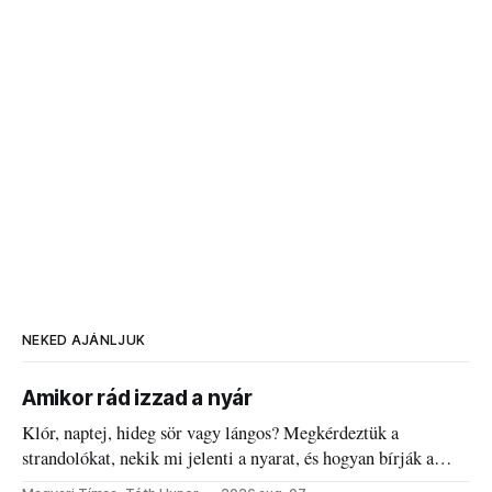
NEKED AJÁNLJUK
Amikor rád izzad a nyár
Klór, naptej, hideg sör vagy lángos? Megkérdeztük a
strandolókat, nekik mi jelenti a nyarat, és hogyan bírják a
kánikulát.