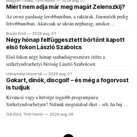
Magyari Tímea, Tóth Hunor
2026 aug. 07
Miért nem adja már meg magát Zelenszkij?
Az orosz gazdaság lerobbanóban, a raktárak, finomítók pedig
felrobbanóban. Akárcsak az ukrán népharag, amikor
elégedetlen vezetőivel.
Buzás Ernő
2026 aug. 07
Négy hónap felfüggesztett börtönt kapott
első fokon László Szabolcs
Első fokon négy hónap szabadságvesztésre ítélte a
székelyudvarhelyi bíróság László Szabolcsot.
Udvarhelyi Hírportál
2026 aug. 07
Gokart, dinók, discgolf – és még a fogorvost
is tudjuk
Kíváncsi vagy a hétvége legjobb programjaira
Székelyudvarhelyen? Nálunk megtalálod őket – sőt, ha baj van
a fogaddal, a fogorvosi ügyeletet is!
Gál Előd, Tóth Hunor
2026 aug. 06