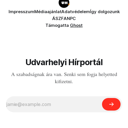
Impresszum
Médiaajánlat
Adatvédelem
Így dolgozunk
ÁSZF
ANPC
Támogatta
Ghost
Udvarhelyi Hírportál
A szabadságnak ára van. Senki sem fogja helyetted
kifizetni.