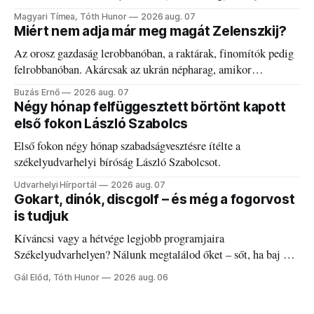
kánikulát.
Magyari Tímea, Tóth Hunor
2026 aug. 07
Miért nem adja már meg magát Zelenszkij?
Az orosz gazdaság lerobbanóban, a raktárak, finomítók pedig
felrobbanóban. Akárcsak az ukrán népharag, amikor
elégedetlen vezetőivel.
Buzás Ernő
2026 aug. 07
Négy hónap felfüggesztett börtönt kapott
első fokon László Szabolcs
Első fokon négy hónap szabadságvesztésre ítélte a
székelyudvarhelyi bíróság László Szabolcsot.
Udvarhelyi Hírportál
2026 aug. 07
Gokart, dinók, discgolf – és még a fogorvost
is tudjuk
Kíváncsi vagy a hétvége legjobb programjaira
Székelyudvarhelyen? Nálunk megtalálod őket – sőt, ha baj van
a fogaddal, a fogorvosi ügyeletet is!
Gál Előd, Tóth Hunor
2026 aug. 06