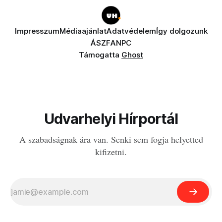
Impresszum
Médiaajánlat
Adatvédelem
Így dolgozunk
ÁSZF
ANPC
Támogatta
Ghost
Udvarhelyi Hírportál
A szabadságnak ára van. Senki sem fogja helyetted
kifizetni.