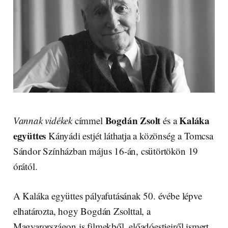
Bogdán Zsolt
Kaláka
Vannak vidékek
címmel
és a
együttes
Kányádi estjét láthatja a közönség a Tomcsa
Sándor Színházban május 16-án, csütörtökön 19
órától.
A Kaláka együttes pályafutásának 50. évébe lépve
elhatározta, hogy Bogdán Zsolttal, a
Magyarországon is filmekből, előadóestjeiről ismert