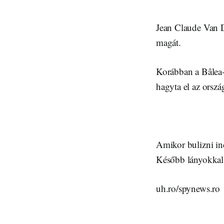
Jean Claude Van D
magát.
Korábban a Bâlea-
hagyta el az orszá
Amikor bulizni ind
Később lányokkal 
uh.ro/spynews.ro