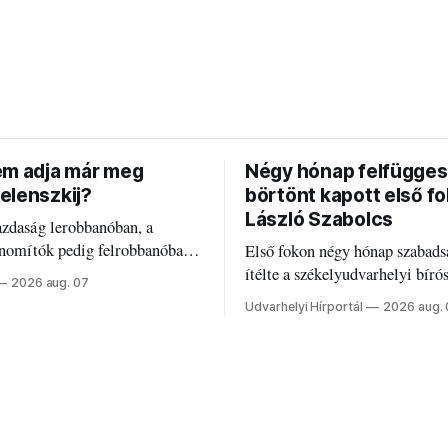
em adja már meg
Négy hónap felfügges
elenszkij?
börtönt kapott első f
László Szabolcs
azdaság lerobbanóban, a
inomítók pedig felrobbanóban.
Első fokon négy hónap szabads
z ukrán népharag, amikor
ítélte a székelyudvarhelyi bíró
2026 aug. 07
 vezetőivel.
Szabolcsot.
Udvarhelyi Hírportál
2026 aug.