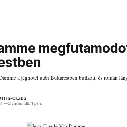
amme megfutamodo
estben
amme a jéghotel után Bukarestben bulizott, és román lány
Attila-Csaba
14
—
Olvasási idő: 1 perc