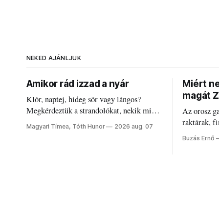
NEKED AJÁNLJUK
Amikor rád izzad a nyár
Miért n
magát Z
Klór, naptej, hideg sör vagy lángos?
Megkérdeztük a strandolókat, nekik mi
Az orosz g
jelenti a nyarat, és hogyan bírják a
raktárak, f
Magyari Tímea, Tóth Hunor
2026 aug. 07
kánikulát.
Akárcsak a
Buzás Ernő
elégedetlen