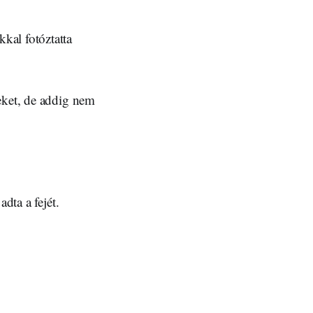
kal fotóztatta
eket, de addig nem
dta a fejét.