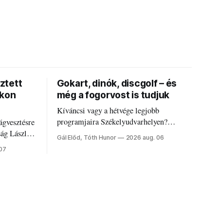
ztett
Gokart, dinók, discgolf – és
okon
még a fogorvost is tudjuk
Kíváncsi vagy a hétvége legjobb
programjaira Székelyudvarhelyen?
ágvesztésre
Nálunk megtalálod őket – sőt, ha baj van a
ság László
Gál Előd, Tóth Hunor
2026 aug. 06
fogaddal, a fogorvosi ügyeletet is!
 07