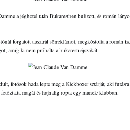
amme a jéghotel után Bukarestben bulizott, és román lányok
tónál forgatott ausztrál sörreklámot, megkóstolta a román íz
got, amíg ki nem próbálta a bukaresti éjszakát.
ult, fotósok hada lepte meg a Kickboxer sztárját, aki futásra a
fotóztatta magát és hajnalig ropta egy manele klubban.