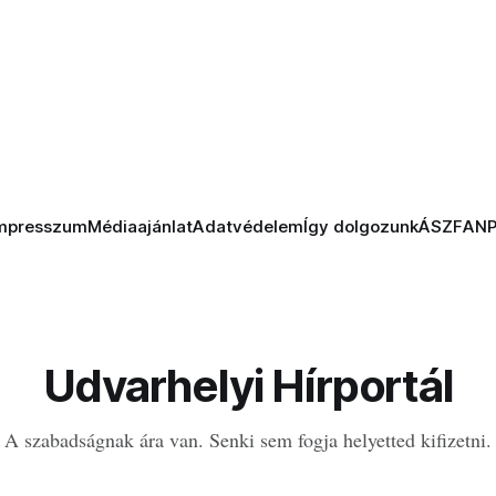
mpresszum
Médiaajánlat
Adatvédelem
Így dolgozunk
ÁSZF
AN
Udvarhelyi Hírportál
A szabadságnak ára van. Senki sem fogja helyetted kifizetni.