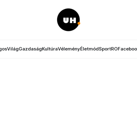
gos
Világ
Gazdaság
Kultúra
Vélemény
Életmód
Sport
RO
Faceboo